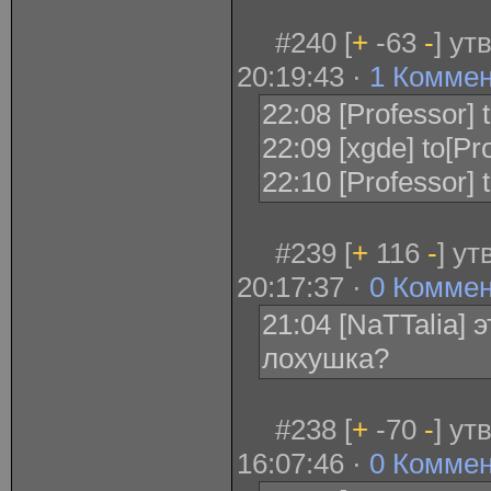
#240 [
+
-63
-
] ут
20:19:43 ·
1 Комме
22:08 [Professor] 
22:09 [xgde] to[Pr
22:10 [Professor] 
#239 [
+
116
-
] у
20:17:37 ·
0 Комме
21:04 [NaTTalia] э
лохушка?
#238 [
+
-70
-
] ут
16:07:46 ·
0 Комме