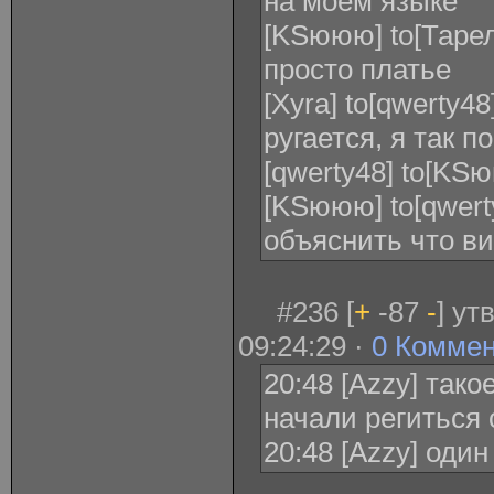
на моём языке
[KSююю] to[Таре
просто платье
[Xyra] to[qwerty48
ругается, я так по
[qwerty48] to[KS
[KSююю] to[qwert
объяснить что в
#236 [
+
-87
-
] ут
09:24:29 ·
0 Комме
20:48 [Azzy] так
начали региться
20:48 [Azzy] оди