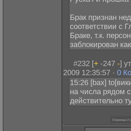
Брак признан не
соответствии с Г
Браке, т.к. перс
заблокирован как
#232 [
+
-247
-
] 
2009 12:35:57 ·
0 К
15:26 [bax] to[ви
на числа рядом с
действительно т
Страница 2 