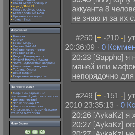
Найти Беспредельщика
аккуанта 8 челове
игра ДОМИНО
Игра в весёлую сказку
Беспредельный БАШ
не знаю и за их 
Причины наказаний
Флеш - Игры
Информация
#250 [
+
-210
-
] у
Новости
Статьи
Семьи Мафии
20:36:09 ·
0 Комме
Снимки МАФИИ
Рейтинг Авторитетов
Рейтинг Семей
20:23 [Sappho] я
Индекс Популярности
Лучший Новичок Мафии
Часто Задаваемые Вопросы
маней или мафом
Начисление очков/денег
Таблица Опыта
Вещи Мафии
непорядочно для
Секретные материалы
Последние статьи
#249 [
+
-151
-
] 
Мафия как отражение
современной действительности
Для или против?
2010 23:35:13 ·
0 К
Что происходит?!
Диалоги о животных.
Стажерство глазами бывшего
20:26 [AykaKz] я 
стажера Фаталиста
20:27 [AykaKz] ог
Наши Значки
20:27 [AykaKz] не