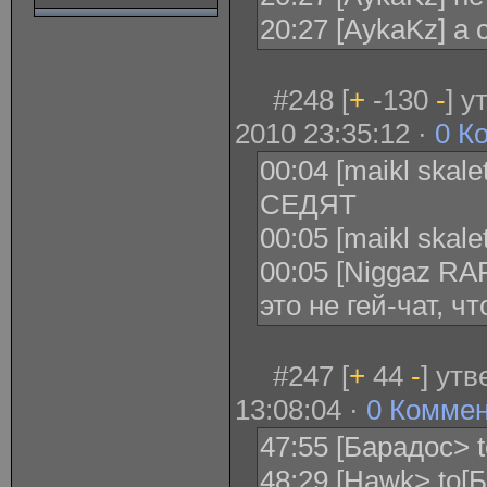
20:27 [AykaKz] а 
#248 [
+
-130
-
] 
2010 23:35:12 ·
0 К
00:04 [maikl ska
СЕДЯТ
00:05 [maikl ska
00:05 [Niggaz RAP
это не гей-чат, 
#247 [
+
44
-
] ут
13:08:04 ·
0 Комме
47:55 [Барадос> t
48:29 [Hawk> to[