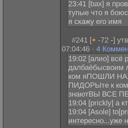
23:41 [bax] я про
тупые что я бою
я скажу его имя
#241 [
+
-72
-
] ут
07:04:46 ·
4 Комме
19:02 [алио] всё 
далбаёбысвоим л
ком яПОШЛИ Н
ПИДОРЫте к кому
знаютВЫ ВСЕ П
19:04 [prickly] а к
19:04 [Asole] to[p
интересно...уже 