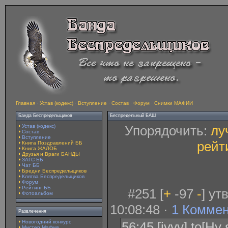
Главная
·
Устав (кодекс)
·
Вступление
·
Состав
·
Форум
·
Снимки МАФИИ
Банда Беспредельщиков
Беспредельный БАШ
Устав (кодекс)
Упорядочить:
лу
Состав
Вступление
рейт
Книга Поздравлений ББ
Книга ЖАЛОБ
Друзья и Враги БАНДЫ
ЗАГС ББ
Чат ББ
Бредни Беспредельщиков
Клятва Беспредельщиков
Форум
Рейтинг ББ
#251 [
+
-97
-
] ут
Фотоальбом
10:08:48 ·
1 Комме
Развлечения
Новогодний конкурс
56:45 [ivvv] to[Ну
Мистер Мафия