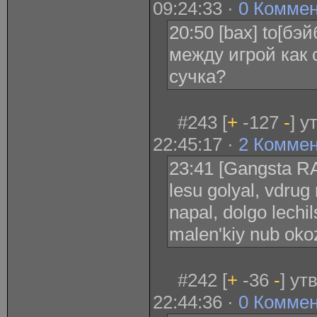
09:24:33 ·
0 Комме
20:50 [bax] to[бэ
между игрой как 
сучка?
#243 [
+
-127
-
] у
22:45:17 ·
2 Комме
23:41 [Gangsta RA
lesu golyal, vdrug
napal, dolgo lechi
malen'kiy nub oko
#242 [
+
-36
-
] ут
22:44:36 ·
0 Комме