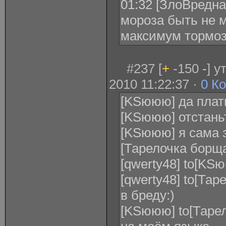
01:32 [ЗлоВредная
мороза быть не 
максимум тормоз
#237 [
+
-150
-
] у
2010 11:22:37 ·
0 К
[KSююю] да плат
[KSююю] отстань
[KSююю] я сама 
[Тарелочка борща
[qwerty48] to[KS
[qwerty48] to[Та
в бреду:)
[KSююю] to[Тарело