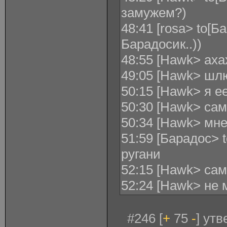
замужем?)
48:41 [rosa> to[Б
Барадосик..))
48:55 [Hawk> аха
49:05 [Hawk> шл
50:15 [Hawk> я 
50:30 [Hawk> са
50:34 [Hawk> мне
51:59 [Барадос> 
ругани
52:15 [Hawk> са
52:24 [Hawk> не
#246 [
+
75
-
] ут