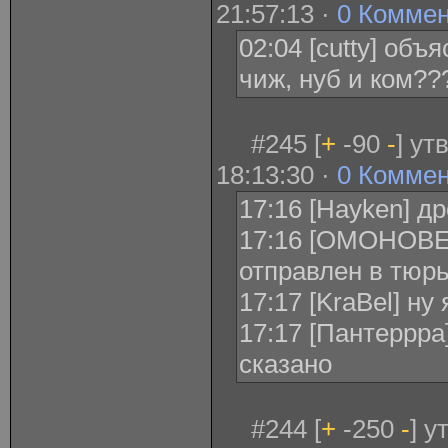
21:57:13 ·
0 Комме
02:04 [cutty] объ
чиж, нуб и ком??
#245 [
+
-90
-
] ут
18:13:30 ·
0 Комме
17:16 [Hayken] д
17:16 [ОМОНОВЕ
отправлен в тюрь
17:17 [KraBel] ну
17:17 [Пантеррра
сказано
#244 [
+
-250
-
] 