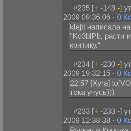
#235 [
+
-148
-
] 
2009 09:36:06 ·
0 К
klejti написала н
"Ko3blPb, расти 
критику."
#234 [
+
-230
-
] 
2009 19:32:15 ·
0 К
22:57 [Xyra] to[V
тока учусь)))
#233 [
+
-233
-
] 
2009 12:38:38 ·
0 К
Рускач и Крошка