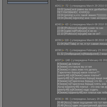
#241 [
+
-72
-
] утверждена March 29 2010 07
19:02 [алио] всё равно вы все далба
ПЕТУХИЗВАНЕС ХУИЛО{r
19:04 [prickly] а кто такой званес?)))))))))
19:04 [Asole] to[prickly] мне тоже интер
#240 [
+
-63
-
] утверждена March 08 2010 20
22:08 [Professor] to[xgde] сукин ти син
22:09 [xgde] to[Professor] я не он
22:10 [Professor] to[xgde] как не он?
#239 [
+
118
-
] утверждена March 08 2010 2
21:04 [NaTTalia] эт че, я тут самая лоху
#238 [
+
-71
-
] утверждена February 23 2010
01:32 [ЗлоВредная] to[Maladjusted] 2 м
#237 [
+
-148
-
] утверждена February 01 201
[KSююю] да платье
[KSююю] отстаньте вы от мя
[KSююю] я сама знаю что делать
[Тарелочка борща] какое платье??
[qwerty48] to[KSююю] какое платье?
[qwerty48] to[Тарелочка борща] ваще она
[KSююю] to[Тарелочка борща] это бл.....
[KSююю] to[Тарелочка борща] плять или
[Xyra] to[qwerty48] платье - это она так р
[qwerty48] to[KSююю] надо ходить
[KSююю] to[qwerty48] вот платье как те
#236 [
+
-86
-
] утверждена January 28 2010 
20:48 [Azzy] такое ощущение что тут на
20:48 [Azzy] один эксцентричней другого