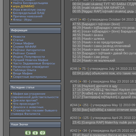
Найти Беспредельщика
00:04 [maikl skaleta] ТУТ ЧО БАБЫ СЕД
игра ДОМИНО
00:05 [maikl skaleta] КАК КАЧАТСА
Игра в весёлую сказку
00:05 [Niggaz RAP] to[maikl skaleta] дядь
Беспредельный БАШ
Причины наказаний
#247 [
+
40
-
] утверждена October 04 2010 1
Флеш - Игры
47:55 [Барадос> to[rosa> {love}
48:29 [Hawk> to[Барадос> ничо что роза
Информация
48:41 [rosa> to[Барадос> {love} Барадосик
48:55 [Hawk> ахаха
Новости
49:05 [Hawk> шлюха
Статьи
50:15 [Hawk> я ее предупреждал
Семьи Мафии
50:30 [Hawk> сама развод оплачивай
Снимки МАФИИ
50:34 [Hawk> мне такая не нужна
Рейтинг Авторитетов
51:59 [Барадос> to[Hawk> давай без руг
Рейтинг Семей
Индекс Популярности
52:15 [Hawk> сам решу
Лучший Новичок Мафии
52:24 [Hawk> не маленький
Часто Задаваемые Вопросы
Начисление очков/денег
#246 [
+
75
-
] утверждена July 24 2010 21:5
Таблица Опыта
02:04 [cutty] объясните пож, кто такие ч
Вещи Мафии
Секретные материалы
#245 [
+
-90
-
] утверждена May 23 2010 18:1
17:16 [Hayken] дрочите в аду
Последние статьи
17:16 [ОМОНОВЕЦ] Честный Hayken отп
17:17 [KraBel] ну я ж говорил что не Гайк
Мафия как отражение
17:17 [Пантеррра] to[Hayken] с душой ск
современной действительности
Для или против?
Что происходит?!
#244 [
+
-251
-
] утверждена May 11 2010 09:
Диалоги о животных.
20:50 [bax] to[бэйба] а какое отличие ме
Стажерство глазами бывшего
стажера Фаталиста
#243 [
+
-125
-
] утверждена April 25 2010 22
23:41 [Gangsta RAP] Malen'kiy nubik po les
Наши Значки
#242 [
+
-34
-
] утверждена April 25 2010 22:
23:41 [bax] я проверил босса но вы так