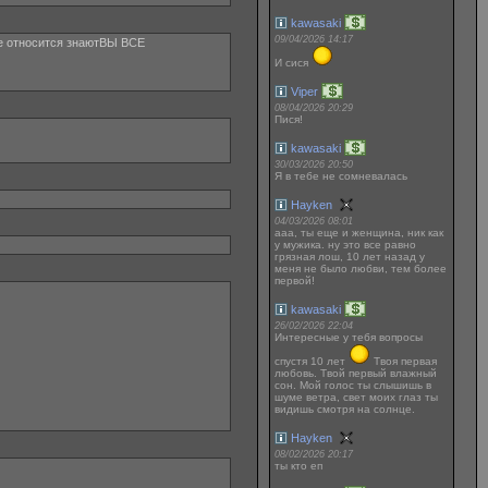
kawasaki
09/04/2026 14:17
е относится знаютВЫ ВСЕ
И сися
Viper
08/04/2026 20:29
Пися!
kawasaki
30/03/2026 20:50
Я в тебе не сомневалась
Hayken
04/03/2026 08:01
ааа, ты еще и женщина, ник как
у мужика. ну это все равно
грязная лош, 10 лет назад у
меня не было любви, тем более
первой!
kawasaki
26/02/2026 22:04
Интересные у тебя вопросы
спустя 10 лет
Твоя первая
любовь. Твой первый влажный
сон. Мой голос ты слышишь в
шуме ветра, свет моих глаз ты
видишь смотря на солнце.
Hayken
08/02/2026 20:17
ты кто еп