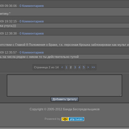
09 09:36:06 ·
0 Комментариев
итику."
09 19:32:15 ·
0 Комментариев
ка учусь)))
09 12:38:38 ·
0 Комментариев
тствии с Главой 8 Положения о Браке, т.к. персонаж Крошка заблокирован как мульт и
09 12:35:57 ·
0 Комментариев
шь на числа рядом с ником то ты действительно тупой
Страница 2 из 14
<
1
2
3
4
5
>
>>
Copyright © 2005-2012 Банда Беспредельщиков
Powered by