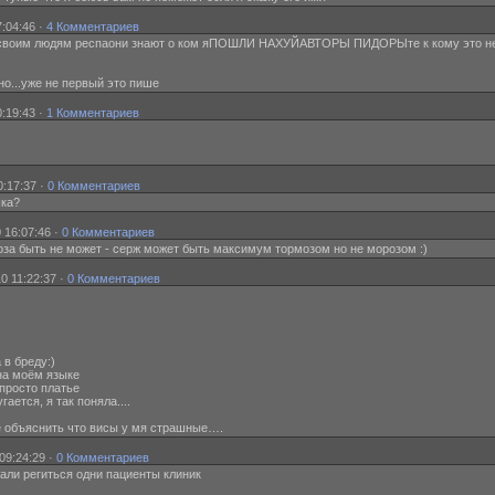
:04:46 ·
4 Комментариев
ёбысвоим людям респаони знают о ком яПОШЛИ НАХУЙАВТОРЫ ПИДОРЫте к кому это н
есно...уже не первый это пише
:19:43 ·
1 Комментариев
0:17:37 ·
0 Комментариев
шка?
 16:07:46 ·
0 Комментариев
ороза быть не может - серж может быть максимум тормозом но не морозом :)
0 11:22:37 ·
0 Комментариев
 в бреду:)
 на моём языке
 просто платье
угается, я так поняла....
бе объяснить что висы у мя страшные….
09:24:29 ·
0 Комментариев
чали региться одни пациенты клиник