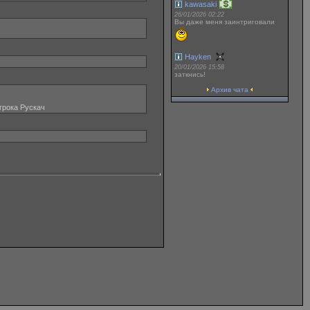
kawasaki
26/01/2026 02:22
Вы даже меня заинтриговали
Hayken
20/01/2026 15:58
заткнись!
Архив чата
грока Рускач