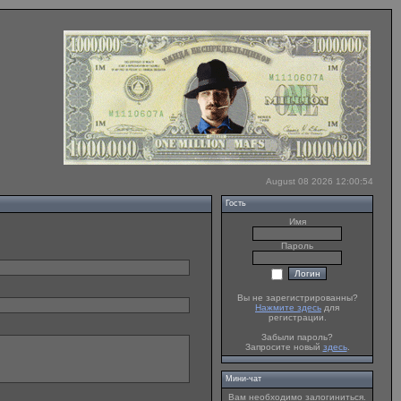
August 08 2026 12:00:54
Гость
Имя
Пароль
Вы не зарегистрированны?
Нажмите здесь
для
регистрации.
Забыли пароль?
Запросите новый
здесь
.
Мини-чат
Вам необходимо залогиниться.