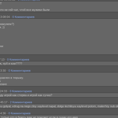
ЯТ
 это не гей-чат, чтоб все мужики были
3:08:04 ·
0 Комментариев
 замужем?)
..))
ани
7:13 ·
0 Комментариев
иж, нуб и ком????
3:30 ·
0 Комментариев
равлен в тюрьму.
а
азано
24:33 ·
0 Комментариев
жду игрой как стерва и игрой как сучка?
:45:17 ·
2 Комментариев
u golyal, vdrug na nego zloy xaylevel napal, dolgo lechilsya xaylevel potom, malen'kiy nub 
44:36 ·
0 Комментариев
ие тупые что я боюсь вам не поможет если я скажу его имя