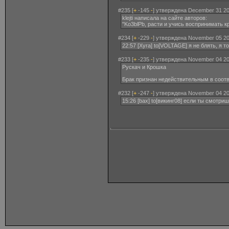
#235 [
+
-145
-
] утверждена December 31 20
klejti написала на сайте авторов:
"Ko3blPb, расти и учись воспринимать кр
#234 [
+
-229
-
] утверждена November 05 20
22:57 [Xyra] to[VOLTAGE] я не блять, я то
#233 [
+
-235
-
] утверждена November 04 20
Рускач и Крошка
Брак признан недействительным в соотве
#232 [
+
-247
-
] утверждена November 04 20
15:26 [bax] to[викинг08] если ты смотри