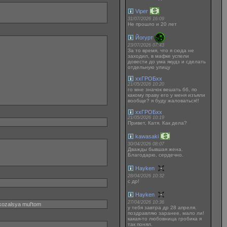
Viper
31/07/2026 16:09
Не прошло и 20 лет
Йогурт
23/07/2026 07:43
За то время, что я сюда не
заходил, в мафке успели
довести до ума якудз и сделать
отдельную улицу
ххГРОБхх
21/05/2026 10:20
го мне значок вешать бб, по
какому праву его у меня изъяли
вообще? я буду жаловаться!!
ххГРОБхх
21/05/2026 10:19
Привет, Катя. Как дела?
kawasaki
30/04/2026 08:07
Дважды бывшая жена.
Благодарю, сердечно.
Hayken
28/04/2026 10:32
с др!
Hayken
27/04/2026 10:36
okozalsya mul'tom
у тебя завтра др 28 апреля.
поздравляю заранее, мало ли!
какая-то любовница гробика я
так понял.