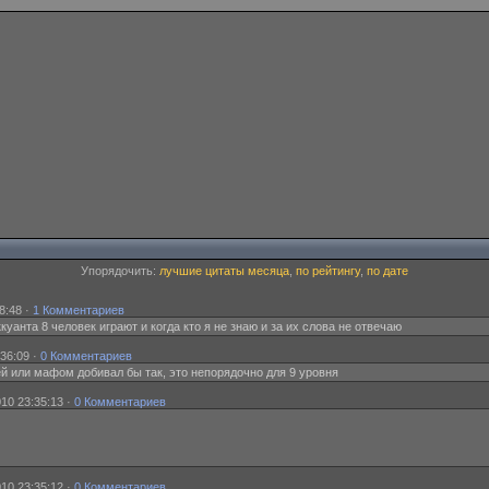
Упорядочить:
лучшие цитаты месяца
,
по рейтингу
,
по дате
8:48 ·
1 Комментариев
 аккуанта 8 человек играют и когда кто я не знаю и за их слова не отвечаю
:36:09 ·
0 Комментариев
ей или мафом добивал бы так, это непорядочно для 9 уровня
10 23:35:13 ·
0 Комментариев
10 23:35:12 ·
0 Комментариев