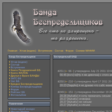
Главная
·
Устав (кодекс)
·
Вступление
·
Состав
·
Форум
·
Снимки МАФИИ
Банда Беспредельщиков
Беспредельный БАШ
Устав (кодекс)
Состав
Вступление
Книга Поздравлений ББ
#251 [
+
-96
-
] утверждена July 21 2011 10:0
Книга ЖАЛОБ
56:45 [ivvv] to[Ну я же девочка] с этого
Друзья и Враги БАНДЫ
ЗАГС ББ
Чат ББ
#250 [
+
-210
-
] утверждена April 17 2011 20
Бредни Беспредельщиков
20:23 [Sappho] я не думаю что сабс ман
Клятва Беспредельщиков
Форум
#249 [
+
-151
-
] утверждена December 19 20
Рейтинг ББ
Фотоальбом
20:26 [AykaKz] я хочу прокачать сиськи
20:27 [AykaKz] оговорка
20:27 [AykaKz] не сиськи
Развлечения
20:27 [AykaKz] а сяськи
Новогодний конкурс
#248 [
+
-129
-
] утверждена December 19 20
Мистер Мафия