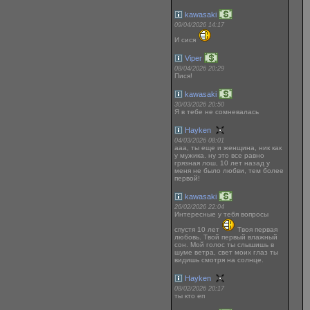
kawasaki
09/04/2026 14:17
И сися
Viper
08/04/2026 20:29
Пися!
kawasaki
30/03/2026 20:50
Я в тебе не сомневалась
Hayken
04/03/2026 08:01
ааа, ты еще и женщина, ник как
у мужика. ну это все равно
грязная лош, 10 лет назад у
меня не было любви, тем более
первой!
kawasaki
26/02/2026 22:04
Интересные у тебя вопросы
спустя 10 лет
Твоя первая
любовь. Твой первый влажный
сон. Мой голос ты слышишь в
шуме ветра, свет моих глаз ты
видишь смотря на солнце.
Hayken
08/02/2026 20:17
ты кто еп