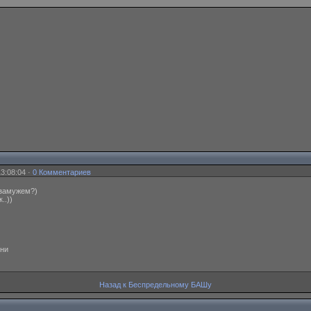
3:08:04 ·
0 Комментариев
 замужем?)
..))
ани
Назад к Беспредельному БАШу