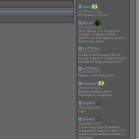
Viper
31/07/2026 16:09
Не прошло и 20 лет
Йогурт
23/07/2026 07:43
За то время, что я сюда не
заходил, в мафке успели
довести до ума якудз и сделать
отдельную улицу
ххГРОБхх
21/05/2026 10:20
го мне значок вешать бб, по
какому праву его у меня изъяли
вообще? я буду жаловаться!!
ххГРОБхх
21/05/2026 10:19
Привет, Катя. Как дела?
kawasaki
30/04/2026 08:07
Дважды бывшая жена.
Благодарю, сердечно.
Hayken
28/04/2026 10:32
с др!
Hayken
27/04/2026 10:36
у тебя завтра др 28 апреля.
поздравляю заранее, мало ли!
какая-то любовница гробика я
так понял.