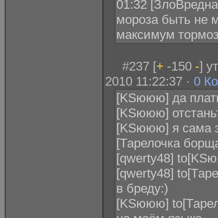
01:32 [ЗлоВредная
мороза быть не 
максимум тормоз
#237 [
+
-150
-
] у
2010 11:22:37 ·
0 К
[KSююю] да плат
[KSююю] отстань
[KSююю] я сама 
[Тарелочка борща
[qwerty48] to[KS
[qwerty48] to[Та
в бреду:)
[KSююю] to[Тарело