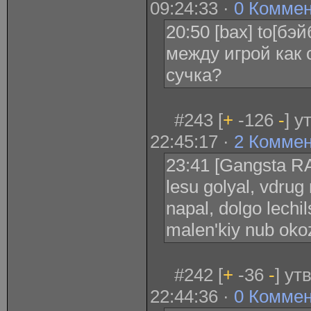
09:24:33 ·
0 Комме
20:50 [bax] to[бэ
между игрой как 
сучка?
#243 [
+
-126
-
] у
22:45:17 ·
2 Комме
23:41 [Gangsta RA
lesu golyal, vdrug
napal, dolgo lechi
malen'kiy nub oko
#242 [
+
-36
-
] ут
22:44:36 ·
0 Комме