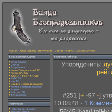
Главная
·
Устав (кодекс)
·
Вступление
·
Состав
·
Форум
·
Снимки МАФИИ
Банда Беспредельщиков
Беспредельный БАШ
Устав (кодекс)
Упорядочить:
лу
Состав
Вступление
рейт
Книга Поздравлений ББ
Книга ЖАЛОБ
Друзья и Враги БАНДЫ
ЗАГС ББ
Чат ББ
Бредни Беспредельщиков
Клятва Беспредельщиков
Форум
Рейтинг ББ
#251 [
+
-97
-
] ут
Фотоальбом
10:08:48 ·
1 Комме
Развлечения
Новогодний конкурс
56:45 [ivvv] to[Ну
Мистер Мафия