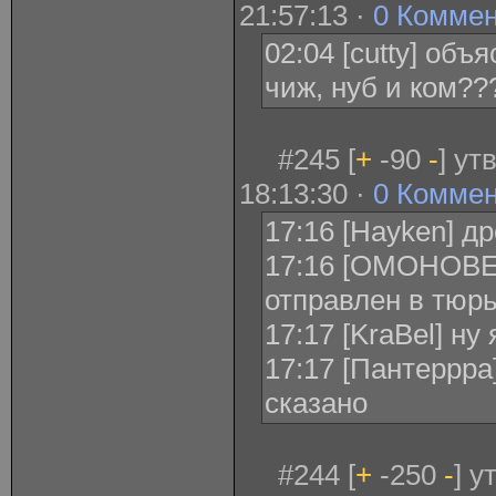
21:57:13 ·
0 Комме
02:04 [cutty] объ
чиж, нуб и ком??
#245 [
+
-90
-
] ут
18:13:30 ·
0 Комме
17:16 [Hayken] д
17:16 [ОМОНОВЕ
отправлен в тюрь
17:17 [KraBel] ну
17:17 [Пантеррра
сказано
#244 [
+
-250
-
] 