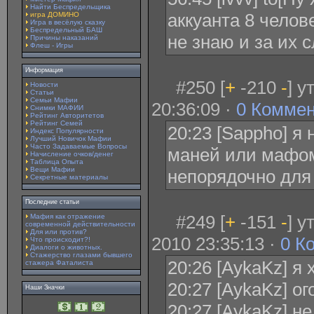
Найти Беспредельщика
аккуанта 8 челове
игра ДОМИНО
Игра в весёлую сказку
Беспредельный БАШ
не знаю и за их 
Причины наказаний
Флеш - Игры
Информация
#250 [
+
-210
-
] у
Новости
Статьи
Семьи Мафии
20:36:09 ·
0 Комме
Снимки МАФИИ
Рейтинг Авторитетов
Рейтинг Семей
20:23 [Sappho] я
Индекс Популярности
Лучший Новичок Мафии
Часто Задаваемые Вопросы
маней или мафом
Начисление очков/денег
Таблица Опыта
Вещи Мафии
непорядочно для
Секретные материалы
Последние статьи
#249 [
+
-151
-
] 
Мафия как отражение
современной действительности
Для или против?
2010 23:35:13 ·
0 К
Что происходит?!
Диалоги о животных.
Стажерство глазами бывшего
20:26 [AykaKz] я 
стажера Фаталиста
20:27 [AykaKz] ог
Наши Значки
20:27 [AykaKz] не