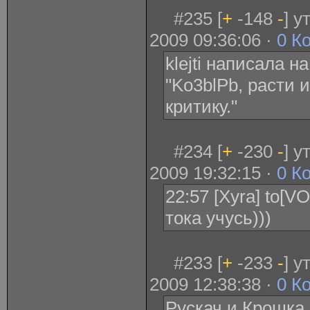
#235 [
+
-148
-
] 
2009 09:36:06 ·
0 К
klejti написала н
"Ko3blPb, расти 
критику."
#234 [
+
-230
-
] 
2009 19:32:15 ·
0 К
22:57 [Xyra] to[V
тока учусь)))
#233 [
+
-233
-
] 
2009 12:38:38 ·
0 К
Рускач и Крошка