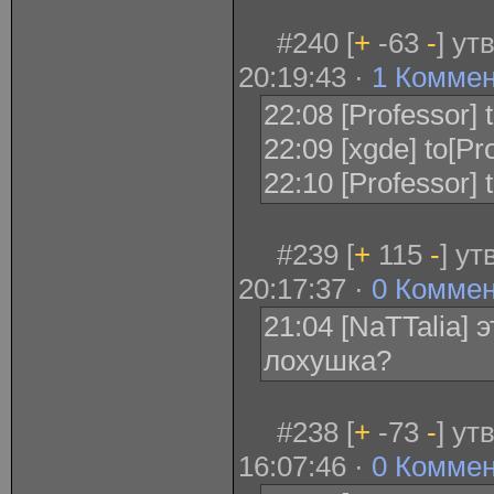
#240 [
+
-63
-
] ут
20:19:43 ·
1 Комме
22:08 [Professor] 
22:09 [xgde] to[Pr
22:10 [Professor] 
#239 [
+
115
-
] у
20:17:37 ·
0 Комме
21:04 [NaTTalia] э
лохушка?
#238 [
+
-73
-
] ут
16:07:46 ·
0 Комме