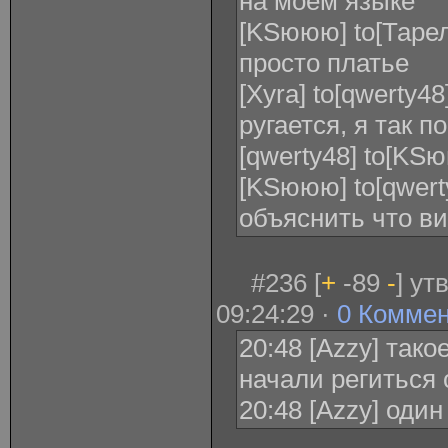
на моём языке
[KSююю] to[Таре
просто платье
[Xyra] to[qwerty48
ругается, я так по
[qwerty48] to[KS
[KSююю] to[qwert
объяснить что в
#236 [
+
-89
-
] ут
09:24:29 ·
0 Комме
20:48 [Azzy] так
начали региться
20:48 [Azzy] оди