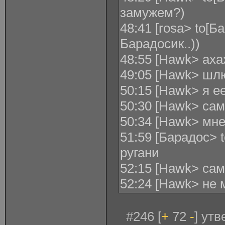
замужем?)
48:41 [rosa> to[Б
Барадосик..))
48:55 [Hawk> аха
49:05 [Hawk> шл
50:15 [Hawk> я 
50:30 [Hawk> са
50:34 [Hawk> мне
51:59 [Барадос> 
ругани
52:15 [Hawk> са
52:24 [Hawk> не
#246 [
+
72
-
] ут