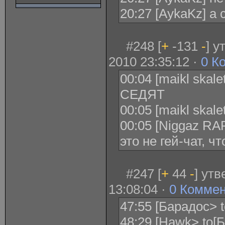
20:27 [AykaKz] а 
#248 [
+
-131
-
] 
2010 23:35:12 ·
0 К
00:04 [maikl ska
СЕДЯТ
00:05 [maikl ska
00:05 [Niggaz RAP
это не гей-чат, 
#247 [
+
44
-
] ут
13:08:04 ·
0 Комме
47:55 [Барадос> t
48:29 [Hawk> to[