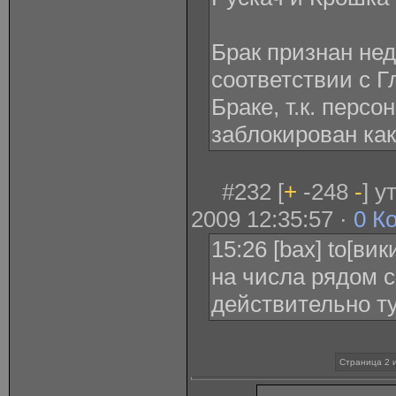
Брак признан не
соответствии с Г
Браке, т.к. перс
заблокирован как
#232 [
+
-248
-
] 
2009 12:35:57 ·
0 К
15:26 [bax] to[ви
на числа рядом с
действительно т
Страница 2 