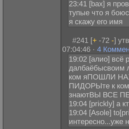
23:41 [bax] я про
тупые что я бою
я скажу его имя
#241 [
+
-72
-
] ут
07:04:46 ·
4 Комме
19:02 [алио] всё 
далбаёбысвоим л
ком яПОШЛИ Н
ПИДОРЫте к кому
знаютВЫ ВСЕ П
19:04 [prickly] а к
19:04 [Asole] to[p
интересно...уже 