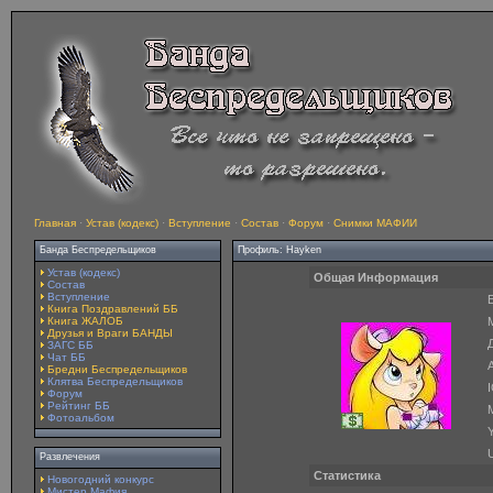
Главная
·
Устав (кодекс)
·
Вступление
·
Состав
·
Форум
·
Снимки МАФИИ
Банда Беспредельщиков
Профиль: Hayken
Устав (кодекс)
Общая Информация
Состав
Вступление
E
Книга Поздравлений ББ
Книга ЖАЛОБ
Друзья и Враги БАНДЫ
ЗАГС ББ
Чат ББ
A
Бредни Беспредельщиков
Клятва Беспредельщиков
Форум
Рейтинг ББ
Фотоальбом
Y
Развлечения
Статистика
Новогодний конкурс
Мистер Мафия