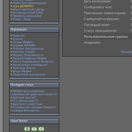
Дата регистрации:
S
Найти Беспредельщика
игра ДОМИНО
Сообщений в чате:
Игра в весёлую сказку
Беспредельный БАШ
Присланных комментариев:
Причины наказаний
Сообщений на форуме:
Флеш - Игры
Последний визит:
J
Информация
Статус пользователя:
Новости
Пользовательские группы
Статьи
Семьи Мафии
Академики,
Снимки МАФИИ
Рейтинг Авторитетов
Рейтинг Семей
Послат
Индекс Популярности
Лучший Новичок Мафии
Часто Задаваемые Вопросы
Начисление очков/денег
Таблица Опыта
Вещи Мафии
Секретные материалы
Последние статьи
Мафия как отражение
современной действительности
Для или против?
Что происходит?!
Диалоги о животных.
Стажерство глазами бывшего
стажера Фаталиста
Наши Значки