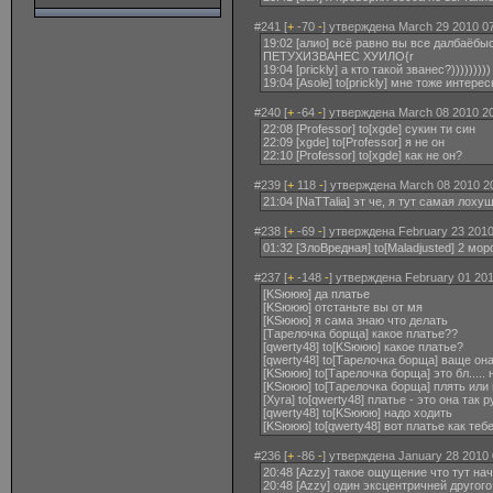
#241 [
+
-70
-
] утверждена March 29 2010 07
19:02 [алио] всё равно вы все далба
ПЕТУХИЗВАНЕС ХУИЛО{r
19:04 [prickly] а кто такой званес?)))))))))
19:04 [Asole] to[prickly] мне тоже интер
#240 [
+
-64
-
] утверждена March 08 2010 20
22:08 [Professor] to[xgde] сукин ти син
22:09 [xgde] to[Professor] я не он
22:10 [Professor] to[xgde] как не он?
#239 [
+
118
-
] утверждена March 08 2010 2
21:04 [NaTTalia] эт че, я тут самая лоху
#238 [
+
-69
-
] утверждена February 23 2010
01:32 [ЗлоВредная] to[Maladjusted] 2 м
#237 [
+
-148
-
] утверждена February 01 201
[KSююю] да платье
[KSююю] отстаньте вы от мя
[KSююю] я сама знаю что делать
[Тарелочка борща] какое платье??
[qwerty48] to[KSююю] какое платье?
[qwerty48] to[Тарелочка борща] ваще она
[KSююю] to[Тарелочка борща] это бл.....
[KSююю] to[Тарелочка борща] плять или
[Xyra] to[qwerty48] платье - это она так р
[qwerty48] to[KSююю] надо ходить
[KSююю] to[qwerty48] вот платье как те
#236 [
+
-86
-
] утверждена January 28 2010 
20:48 [Azzy] такое ощущение что тут на
20:48 [Azzy] один эксцентричней другого