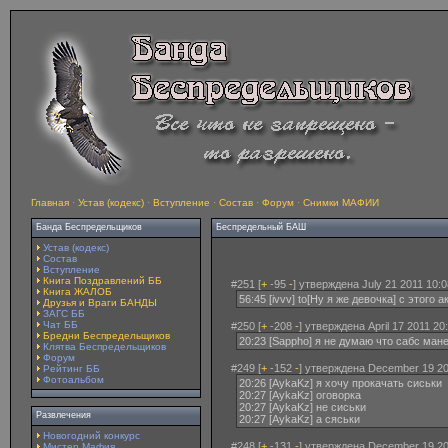
Главная
·
Устав (кодекс)
·
Вступление
·
Состав
·
Форум
·
Снимки МАФИИ
Банда Беспредельщиков
Беспредельный БАШ
Устав (кодекс)
Состав
Вступление
Книга Поздравлений ББ
#251 [
+
-95
-
] утверждена July 21 2011 10:0
Книга ЖАЛОБ
56:45 [ivvv] to[Ну я же девочка] с этого
Друзья и Враги БАНДЫ
ЗАГС ББ
Чат ББ
#250 [
+
-208
-
] утверждена April 17 2011 20
Бредни Беспредельщиков
20:23 [Sappho] я не думаю что сабс ман
Клятва Беспредельщиков
Форум
#249 [
+
-152
-
] утверждена December 19 20
Рейтинг ББ
Фотоальбом
20:26 [AykaKz] я хочу прокачать сиськи
20:27 [AykaKz] оговорка
20:27 [AykaKz] не сиськи
Развлечения
20:27 [AykaKz] а сяськи
Новогодний конкурс
#248 [
+
-131
-
] утверждена December 19 20
Мистер Мафия