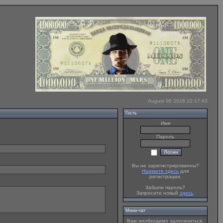
August 06 2026 22:17:43
Гость
Имя
Пароль
Вы не зарегистрированны?
Нажмите здесь
для
регистрации.
Забыли пароль?
Запросите новый
здесь
.
Мини-чат
Вам необходимо залогиниться.