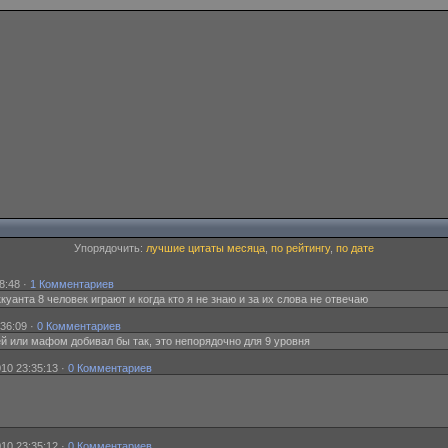
Упорядочить:
лучшие цитаты месяца
,
по рейтингу
,
по дате
8:48 ·
1 Комментариев
 аккуанта 8 человек играют и когда кто я не знаю и за их слова не отвечаю
:36:09 ·
0 Комментариев
ей или мафом добивал бы так, это непорядочно для 9 уровня
10 23:35:13 ·
0 Комментариев
10 23:35:12 ·
0 Комментариев