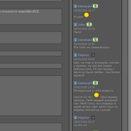
kawasaki
09/04/2026 14:17
е относится знаютВЫ ВСЕ
И сися
Viper
08/04/2026 20:29
Пися!
kawasaki
30/03/2026 20:50
Я в тебе не сомневалась
Hayken
04/03/2026 08:01
ааа, ты еще и женщина, ник как
у мужика. ну это все равно
грязная лош, 10 лет назад у
меня не было любви, тем более
первой!
kawasaki
26/02/2026 22:04
Интересные у тебя вопросы
спустя 10 лет
Твоя первая
любовь. Твой первый влажный
сон. Мой голос ты слышишь в
шуме ветра, свет моих глаз ты
видишь смотря на солнце.
Hayken
08/02/2026 20:17
ты кто еп