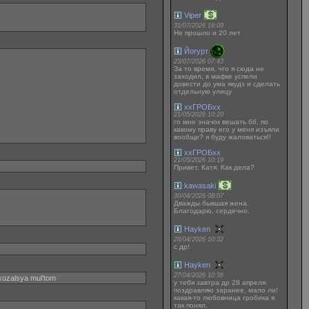
Viper
31/07/2026 16:09
Не прошло и 20 лет
Йогурт
23/07/2026 07:43
За то время, что я сюда не
заходил, в мафке успели
довести до ума якудз и сделать
отдельную улицу
ххГРОБхх
21/05/2026 10:20
го мне значок вешать бб, по
какому праву его у меня изъяли
вообще? я буду жаловаться!!
ххГРОБхх
21/05/2026 10:19
Привет, Катя. Как дела?
kawasaki
30/04/2026 08:07
Дважды бывшая жена.
Благодарю, сердечно.
Hayken
28/04/2026 10:32
с др!
Hayken
27/04/2026 10:36
okozalsya mul'tom
у тебя завтра др 28 апреля.
поздравляю заранее, мало ли!
какая-то любовница гробика я
так понял.