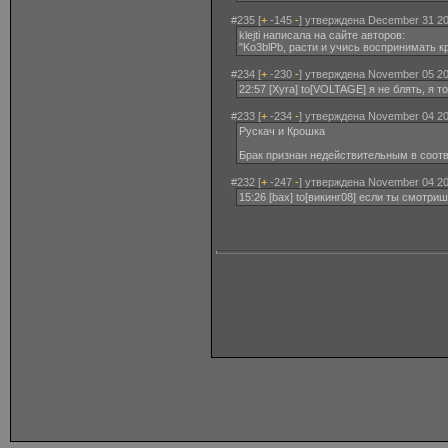
#235 [
+
-145
-
] утверждена December 31 20
klejti написала на сайте авторов:
"Ko3blPb, расти и учись воспринимать кр
#234 [
+
-230
-
] утверждена November 05 20
22:57 [Xyra] to[VOLTAGE] я не блять, я то
#233 [
+
-234
-
] утверждена November 04 20
Рускач и Крошка
Брак признан недействительным в соотве
#232 [
+
-247
-
] утверждена November 04 20
15:26 [bax] to[викинг08] если ты смотри