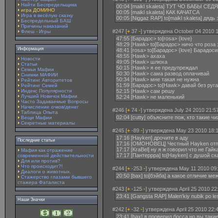
Найти Беспредельщика
00:04 [maikl skaleta] ТУТ ЧО БАБЫ СЕД
игра ДОМИНО
00:05 [maikl skaleta] КАК КАЧАТСА
Игра в весёлую сказку
00:05 [Niggaz RAP] to[maikl skaleta] дядь
Беспредельный БАШ
Причины наказаний
#247 [
+
37
-
] утверждена October 04 2010 1
Флеш - Игры
47:55 [Барадос> to[rosa> {love}
48:29 [Hawk> to[Барадос> ничо что роза
Информация
48:41 [rosa> to[Барадос> {love} Барадосик
48:55 [Hawk> ахаха
Новости
49:05 [Hawk> шлюха
Статьи
50:15 [Hawk> я ее предупреждал
Семьи Мафии
50:30 [Hawk> сама развод оплачивай
Снимки МАФИИ
50:34 [Hawk> мне такая не нужна
Рейтинг Авторитетов
51:59 [Барадос> to[Hawk> давай без руг
Рейтинг Семей
Индекс Популярности
52:15 [Hawk> сам решу
Лучший Новичок Мафии
52:24 [Hawk> не маленький
Часто Задаваемые Вопросы
Начисление очков/денег
#246 [
+
74
-
] утверждена July 24 2010 21:5
Таблица Опыта
02:04 [cutty] объясните пож, кто такие ч
Вещи Мафии
Секретные материалы
#245 [
+
-89
-
] утверждена May 23 2010 18:1
17:16 [Hayken] дрочите в аду
Последние статьи
17:16 [ОМОНОВЕЦ] Честный Hayken отп
17:17 [KraBel] ну я ж говорил что не Гайк
Мафия как отражение
17:17 [Пантеррра] to[Hayken] с душой ск
современной действительности
Для или против?
Что происходит?!
#244 [
+
-253
-
] утверждена May 11 2010 09:
Диалоги о животных.
20:50 [bax] to[бэйба] а какое отличие ме
Стажерство глазами бывшего
стажера Фаталиста
#243 [
+
-125
-
] утверждена April 25 2010 22
23:41 [Gangsta RAP] Malen'kiy nubik po les
Наши Значки
#242 [
+
-32
-
] утверждена April 25 2010 22:
23:41 [bax] я проверил босса но вы так