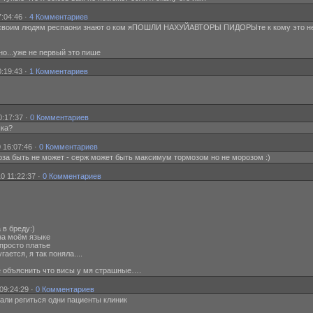
:04:46 ·
4 Комментариев
ёбысвоим людям респаони знают о ком яПОШЛИ НАХУЙАВТОРЫ ПИДОРЫте к кому это н
есно...уже не первый это пише
:19:43 ·
1 Комментариев
0:17:37 ·
0 Комментариев
шка?
 16:07:46 ·
0 Комментариев
ороза быть не может - серж может быть максимум тормозом но не морозом :)
0 11:22:37 ·
0 Комментариев
 в бреду:)
 на моём языке
 просто платье
угается, я так поняла....
бе объяснить что висы у мя страшные….
09:24:29 ·
0 Комментариев
чали региться одни пациенты клиник