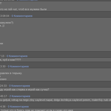
ЯТ
 это не гей-чат, чтоб все мужики были
3:08:04 ·
0 Комментариев
 замужем?)
..))
ани
7:13 ·
0 Комментариев
иж, нуб и ком????
3:30 ·
0 Комментариев
равлен в тюрьму.
а
азано
24:33 ·
0 Комментариев
жду игрой как стерва и игрой как сучка?
:45:17 ·
2 Комментариев
u golyal, vdrug na nego zloy xaylevel napal, dolgo lechilsya xaylevel potom, malen'kiy nub 
44:36 ·
0 Комментариев
ие тупые что я боюсь вам не поможет если я скажу его имя