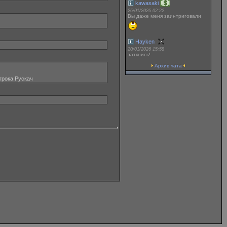
kawasaki
26/01/2026 02:22
Вы даже меня заинтриговали
Hayken
20/01/2026 15:58
заткнись!
Архив чата
грока Рускач