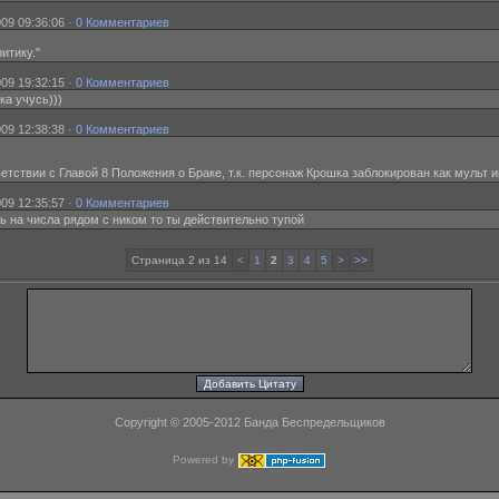
09 09:36:06 ·
0 Комментариев
итику."
09 19:32:15 ·
0 Комментариев
ка учусь)))
09 12:38:38 ·
0 Комментариев
тствии с Главой 8 Положения о Браке, т.к. персонаж Крошка заблокирован как мульт и
09 12:35:57 ·
0 Комментариев
шь на числа рядом с ником то ты действительно тупой
Страница 2 из 14
<
1
2
3
4
5
>
>>
Copyright © 2005-2012 Банда Беспредельщиков
Powered by