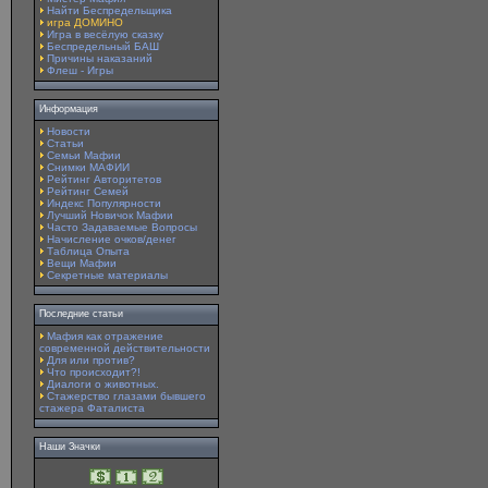
Найти Беспредельщика
игра ДОМИНО
Игра в весёлую сказку
Беспредельный БАШ
Причины наказаний
Флеш - Игры
Информация
Новости
Статьи
Семьи Мафии
Снимки МАФИИ
Рейтинг Авторитетов
Рейтинг Семей
Индекс Популярности
Лучший Новичок Мафии
Часто Задаваемые Вопросы
Начисление очков/денег
Таблица Опыта
Вещи Мафии
Секретные материалы
Последние статьи
Мафия как отражение
современной действительности
Для или против?
Что происходит?!
Диалоги о животных.
Стажерство глазами бывшего
стажера Фаталиста
Наши Значки