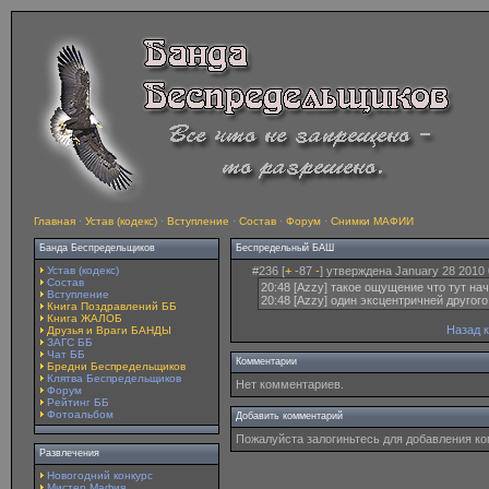
Главная
·
Устав (кодекс)
·
Вступление
·
Состав
·
Форум
·
Снимки МАФИИ
Банда Беспредельщиков
Беспредельный БАШ
Устав (кодекс)
#236 [
+
-87
-
] утверждена January 28 2010 
Состав
20:48 [Azzy] такое ощущение что тут на
Вступление
20:48 [Azzy] один эксцентричней другого
Книга Поздравлений ББ
Книга ЖАЛОБ
Назад 
Друзья и Враги БАНДЫ
ЗАГС ББ
Чат ББ
Комментарии
Бредни Беспредельщиков
Клятва Беспредельщиков
Нет комментариев.
Форум
Рейтинг ББ
Фотоальбом
Добавить комментарий
Пожалуйста залогиньтесь для добавления к
Развлечения
Новогодний конкурс
Мистер Мафия