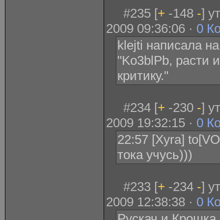
#235 [
+
-148
-
] 
2009 09:36:06 ·
0 К
klejti написала н
"Ko3blPb, расти 
критику."
#234 [
+
-230
-
] 
2009 19:32:15 ·
0 К
22:57 [Xyra] to[V
тока учусь)))
#233 [
+
-234
-
] 
2009 12:38:38 ·
0 К
Рускач и Крошка