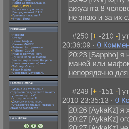
Найти Беспредельщика
аккуанта 8 челове
игра ДОМИНО
Игра в весёлую сказку
Беспредельный БАШ
не знаю и за их 
Причины наказаний
Флеш - Игры
Информация
#250 [
+
-210
-
] у
Новости
Статьи
Семьи Мафии
20:36:09 ·
0 Комме
Снимки МАФИИ
Рейтинг Авторитетов
Рейтинг Семей
20:23 [Sappho] я
Индекс Популярности
Лучший Новичок Мафии
Часто Задаваемые Вопросы
маней или мафом
Начисление очков/денег
Таблица Опыта
Вещи Мафии
непорядочно для
Секретные материалы
Последние статьи
#249 [
+
-151
-
] 
Мафия как отражение
современной действительности
Для или против?
2010 23:35:13 ·
0 К
Что происходит?!
Диалоги о животных.
Стажерство глазами бывшего
20:26 [AykaKz] я 
стажера Фаталиста
20:27 [AykaKz] ог
Наши Значки
20:27 [AykaKz] не