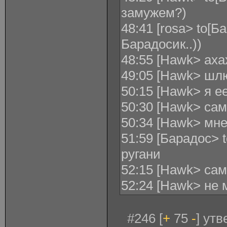
замужем?)
48:41 [rosa> to[Б
Барадосик..))
48:55 [Hawk> аха
49:05 [Hawk> шл
50:15 [Hawk> я 
50:30 [Hawk> са
50:34 [Hawk> мне
51:59 [Барадос> 
ругани
52:15 [Hawk> са
52:24 [Hawk> не
#246 [
+
75
-
] ут