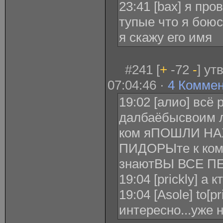
23:41 [bax] я про
тупые что я бою
я скажу его имя
#241 [
+
-72
-
] ут
07:04:46 ·
4 Комме
19:02 [алио] всё 
далбаёбысвоим л
ком яПОШЛИ Н
ПИДОРЫте к кому
знаютВЫ ВСЕ П
19:04 [prickly] а к
19:04 [Asole] to[p
интересно...уже 