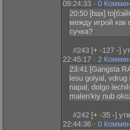
09:24:33 ·
0 Комме
20:50 [bax] to[бэ
между игрой как 
сучка?
#243 [
+
-127
-
] у
22:45:17 ·
2 Комме
23:41 [Gangsta RA
lesu golyal, vdrug
napal, dolgo lechi
malen'kiy nub oko
#242 [
+
-35
-
] ут
22:44:36 ·
0 Комме