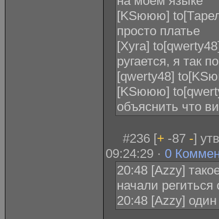
на моём языке
[KSююю] to[Таре
просто платье
[Xyra] to[qwerty48
ругается, я так по
[qwerty48] to[KS
[KSююю] to[qwert
объяснить что в
#236 [
+
-87
-
] ут
09:24:29 ·
0 Комме
20:48 [Azzy] так
начали региться
20:48 [Azzy] оди