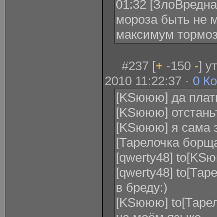
01:32 [ЗлоВредная
мороза быть не 
максимум тормоз
#237 [
+
-150
-
] у
2010 11:22:37 ·
0 К
[KSююю] да плат
[KSююю] отстань
[KSююю] я сама 
[Тарелочка борща
[qwerty48] to[KS
[qwerty48] to[Та
в бреду:)
[KSююю] to[Тарело