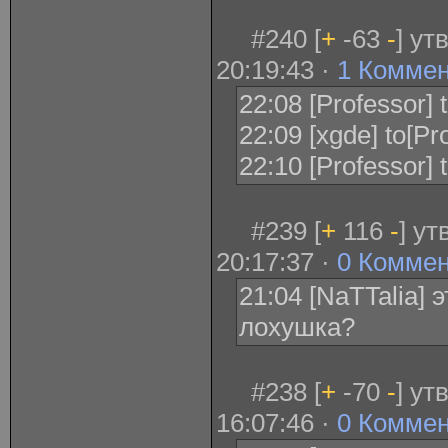
#240 [
+
-63
-
] ут
20:19:43 ·
1 Комме
22:08 [Professor] 
22:09 [xgde] to[Pr
22:10 [Professor] 
#239 [
+
116
-
] у
20:17:37 ·
0 Комме
21:04 [NaTTalia] э
лохушка?
#238 [
+
-70
-
] ут
16:07:46 ·
0 Комме