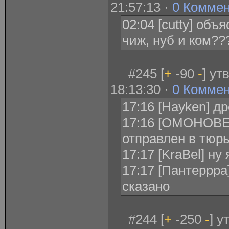
21:57:13 ·
0 Комме
02:04 [cutty] объ
чиж, нуб и ком??
#245 [
+
-90
-
] ут
18:13:30 ·
0 Комме
17:16 [Hayken] д
17:16 [ОМОНОВЕ
отправлен в тюрь
17:17 [KraBel] ну
17:17 [Пантеррра
сказано
#244 [
+
-250
-
] 