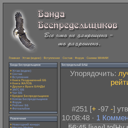
Главная
·
Устав (кодекс)
·
Вступление
·
Состав
·
Форум
·
Снимки МАФИИ
Банда Беспредельщиков
Беспредельный БАШ
Устав (кодекс)
Упорядочить:
лу
Состав
Вступление
рейт
Книга Поздравлений ББ
Книга ЖАЛОБ
Друзья и Враги БАНДЫ
ЗАГС ББ
Чат ББ
Бредни Беспредельщиков
Клятва Беспредельщиков
Форум
Рейтинг ББ
#251 [
+
-97
-
] ут
Фотоальбом
10:08:48 ·
1 Комме
Развлечения
Новогодний конкурс
56:45 [ivvv] to[Ну
Мистер Мафия