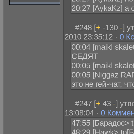
20:27 [AykaKz] а 
#248 [
+
-130
-
] 
2010 23:35:12 ·
0 К
00:04 [maikl ska
СЕДЯТ
00:05 [maikl ska
00:05 [Niggaz RAP
это не гей-чат, 
#247 [
+
43
-
] ут
13:08:04 ·
0 Комме
47:55 [Барадос> t
48:29 [Hawk> to[