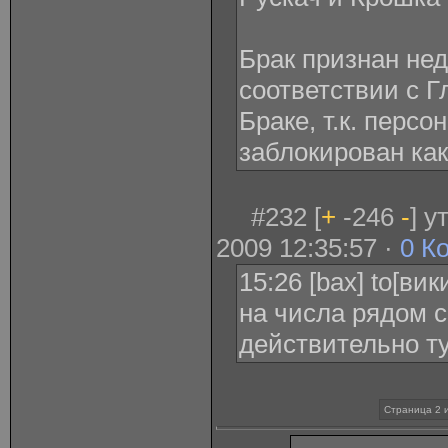
Брак признан не
соответствии с Г
Браке, т.к. перс
заблокирован как
#232 [
+
-246
-
] 
2009 12:35:57 ·
0 К
15:26 [bax] to[ви
на числа рядом с
действительно т
Страница 2 