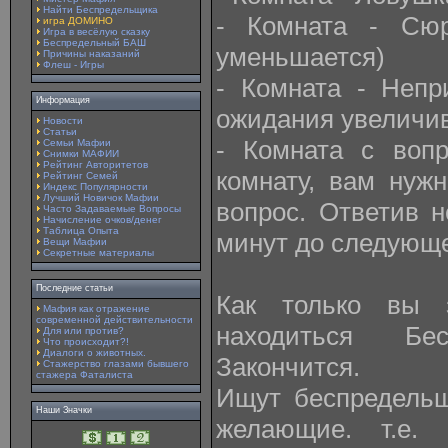
Найти Беспредельщика
- Комната - Сюр
игра ДОМИНО
Игра в весёлую сказку
Беспредельный БАШ
уменьшается)
Причины наказаний
Флеш - Игры
- Комната - Непр
Информация
ожидания увеличив
Новости
Статьи
- Комната с вопр
Семьи Мафии
Снимки МАФИИ
Рейтинг Авторитетов
комнату, вам нуж
Рейтинг Семей
Индекс Популярности
Лучший Новичок Мафии
вопрос. Ответив 
Часто Задаваемые Вопросы
Начисление очков/денег
Таблица Опыта
минут до следующе
Вещи Мафии
Секретные материалы
Последние статьи
Как только вы 
Мафия как отражение
современной действительности
находиться Бе
Для или против?
Что происходит?!
Диалоги о животных.
Закончится.
Стажерство глазами бывшего
стажера Фаталиста
Ищут беспредельщ
Наши Значки
желающие. т.е.