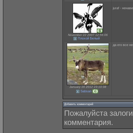
juraf - ненави
November 22 2007 12:56:06
Плохой Белый
да его все н
January 16 2012 23:10:38
Sabsan
Добавить комментарий
Пожалуйста залоги
комментария.