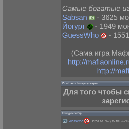
Самые богатые иг
Sabsan
- 3625 мо
Йогурт
- 1949 мон
GuessWho
- 1551
(Сама игра Мафи
http://mafiaonline.
http://ma
Игра Найти Беспредельщика
Для того чтобы 
зареги
Победители Игр
GuessWho
- Игра № 762
(15-04-2024 