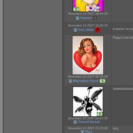
November 12 2007 18:44:24
Hayken
November 12 2007 19:46:19
я много че 
Red_White
Радуга как ж
November 20 2007 00:39:54
Мерзафка Лоупс
аааааааааааа
November 20 2007 04:27:35
Плохой Белый
November 21 2007 23:15:28
ппц
Якут