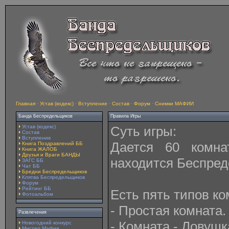
Главная
·
Устав (кодекс)
·
Вступление
·
Состав
·
Форум
·
Снимки МАФИИ
Банда Беспредельщиков
Правила Игры
Устав (кодекс)
Суть игры:
Состав
Вступление
Дается 60 комна
Книга Поздравлений ББ
Книга ЖАЛОБ
Друзья и Враги БАНДЫ
находится Беспред
ЗАГС ББ
Чат ББ
Бредни Беспредельщиков
Клятва Беспредельщиков
Форум
Рейтинг ББ
Есть пять типов ко
Фотоальбом
- Простая комната.
Развлечения
- Комната - Ловушка
Новогодний конкурс
Мистер Мафия