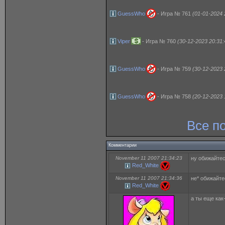
GuessWho
- Игра № 761
(01-01-2024 
Viper
- Игра № 760
(30-12-2023 20:31:
GuessWho
- Игра № 759
(30-12-2023 
GuessWho
- Игра № 758
(20-12-2023 
Все п
Комментарии
November 11 2007 21:34:23
ну обижайтес
Red_White
November 11 2007 21:34:36
не* обижайте
Red_White
а ты еще как