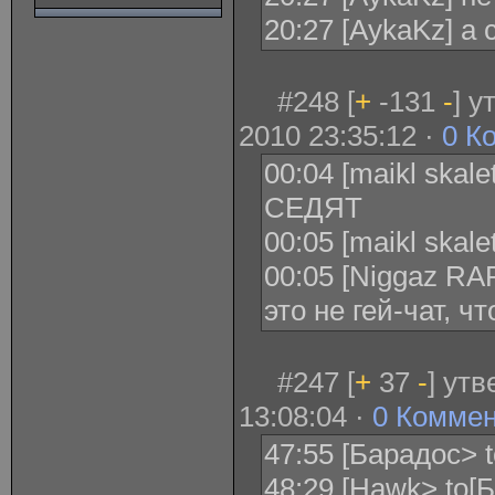
20:27 [AykaKz] а 
#248 [
+
-131
-
] 
2010 23:35:12 ·
0 К
00:04 [maikl ska
СЕДЯТ
00:05 [maikl ska
00:05 [Niggaz RAP
это не гей-чат, 
#247 [
+
37
-
] ут
13:08:04 ·
0 Комме
47:55 [Барадос> t
48:29 [Hawk> to[