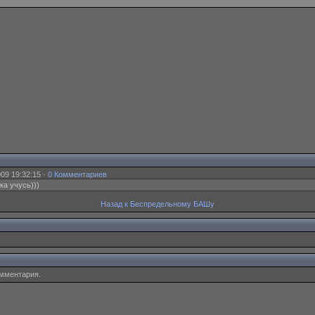
09 19:32:15 ·
0 Комментариев
ка учусь)))
Назад к Беспредельному БАШу
омментария.