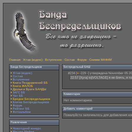
Главная
·
Устав (кодекс)
·
Вступление
·
Состав
·
Форум
·
Снимки МАФИИ
Банда Беспредельщиков
Беспредельный БАШ
Устав (кодекс)
#234 [
+
-229
-
] утверждена November 05 20
Состав
22:57 [Xyra] to[VOLTAGE] я не блять, я то
Вступление
Книга Поздравлений ББ
Книга ЖАЛОБ
Друзья и Враги БАНДЫ
ЗАГС ББ
Комментарии
Чат ББ
Бредни Беспредельщиков
Нет комментариев.
Клятва Беспредельщиков
Форум
Рейтинг ББ
Добавить комментарий
Фотоальбом
Пожалуйста залогиньтесь для добавления к
Развлечения
Новогодний конкурс
Мистер Мафия