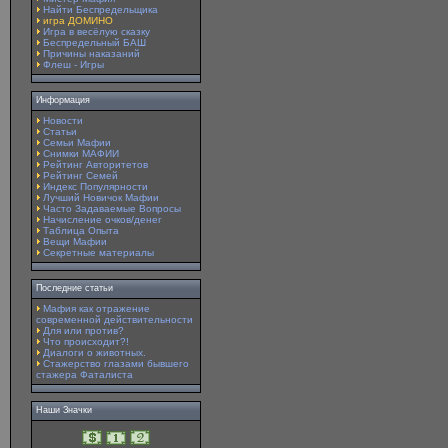
Найти Беспредельщика
игра ДОМИНО
Игра в весёлую сказку
Беспредельный БАШ
Причины наказаний
Флеш - Игры
Информация
Новости
Статьи
Семьи Мафии
Снимки МАФИИ
Рейтинг Авторитетов
Рейтинг Семей
Индекс Популярности
Лучший Новичок Мафии
Часто Задаваемые Вопросы
Начисление очков/денег
Таблица Опыта
Вещи Мафии
Секретные материалы
Последние статьи
Мафия как отражение
современной действительности
Для или против?
Что происходит?!
Диалоги о животных.
Стажерство глазами бывшего
стажера Фаталиста
Наши Значки