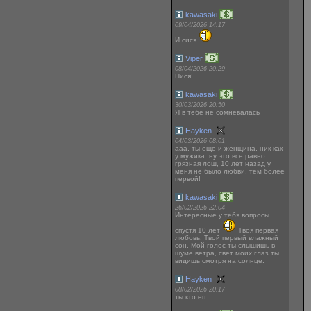
kawasaki
09/04/2026 14:17
И сися
Viper
08/04/2026 20:29
Пися!
kawasaki
30/03/2026 20:50
Я в тебе не сомневалась
Hayken
04/03/2026 08:01
ааа, ты еще и женщина, ник как
у мужика. ну это все равно
грязная лош, 10 лет назад у
меня не было любви, тем более
первой!
kawasaki
26/02/2026 22:04
Интересные у тебя вопросы
спустя 10 лет
Твоя первая
любовь. Твой первый влажный
сон. Мой голос ты слышишь в
шуме ветра, свет моих глаз ты
видишь смотря на солнце.
Hayken
08/02/2026 20:17
ты кто еп