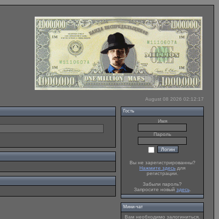
August 08 2026 02:12:17
Гость
Имя
Пароль
Вы не зарегистрированны?
Нажмите здесь
для
регистрации.
Забыли пароль?
Запросите новый
здесь
.
Мини-чат
Вам необходимо залогиниться.