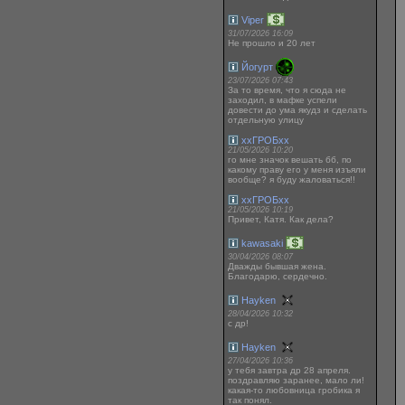
Viper
31/07/2026 16:09
Не прошло и 20 лет
Йогурт
23/07/2026 07:43
За то время, что я сюда не
заходил, в мафке успели
довести до ума якудз и сделать
отдельную улицу
ххГРОБхх
21/05/2026 10:20
го мне значок вешать бб, по
какому праву его у меня изъяли
вообще? я буду жаловаться!!
ххГРОБхх
21/05/2026 10:19
Привет, Катя. Как дела?
kawasaki
30/04/2026 08:07
Дважды бывшая жена.
Благодарю, сердечно.
Hayken
28/04/2026 10:32
с др!
Hayken
27/04/2026 10:36
у тебя завтра др 28 апреля.
поздравляю заранее, мало ли!
какая-то любовница гробика я
так понял.