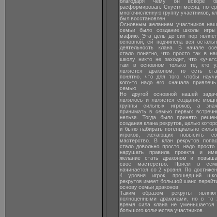
благодаря чему он вскоре б
расформирован. Спустя месяц, поте
многочисленную группу участников, к
был восстановлен.
Основным желанием участников наш
семьи было создание школы игры
мафию. Эта цель до сих пор являет
основной, ей подчинена вся осталь
деятельность клана. В начале осе
стало понятно, что просто так в н
школу никто не заходит, что «учат
там в основном только те, кто у
является драконом, то есть ста
понятно, что для того, чтобы науч
кого-то надо его сначала привлечь
семью.
Но другой основной нашей задач
являлось и является создание мощн
группы сильных игроков, а знач
принимать в семью первых встречн
нельзя. Тогда было принято решен
создания клана рекрутов, целью котор
и было набирать потенциально силь
игроков, желающих повысить св
мастерство. В клан рекрутов попас
стало довольно просто, надо просто
нарушать правила проекта и име
желание стать драконом и повыша
свое мастерство. Прием в сем
начинается со 2 уровня. По достиже
4 уровня игрок, прошедший шко
рекрутов имеет большой шанс перейт
основу семьи драконов.
Таким образом, рекруты являют
полноценными драконами, но в то 
время сила клана не уменьшается 
большого количества участников.