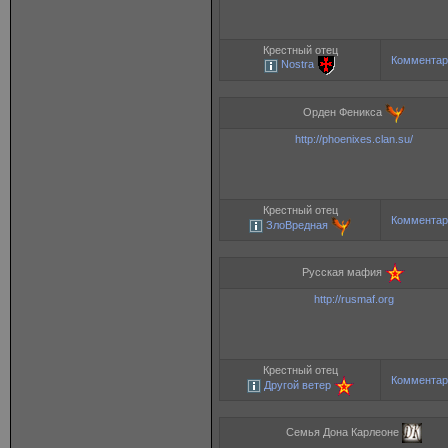
Крестный отец
Комментар
Nostra
Орден Феникса
http://phoenixes.clan.su/
Крестный отец
Комментар
ЗлоВредная
Русская мафия
http://rusmaf.org
Крестный отец
Комментар
Другой ветер
Семья Дона Карлеоне