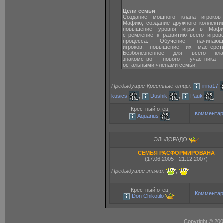
Цели семьи
Создание мощного клана игроков
Мафию, создание дружного коллекти
повышение уровня игры в Мафи
стремление к развитию всего игров
процесса. Обучение начинающ
игроков, повышение их мастерств
Безболезненное для всего кла
знакомство нового участника
остальными членами семьи.
Предыдущие Крестные отцы:
irina17
kusics
,
Dushik
,
Pauk
Крестный отец
Комментар
Aquarius
ЭЛЬДОРАДО
СЕМЬЯ РАСФОРМИРОВАНА
(17.06.2005 - 21.12.2007)
Предыдушие значки:
,
Крестный отец
Комментар
Don Chikotilo
Copyright © 20