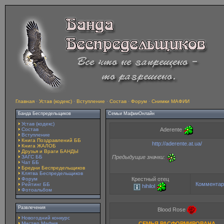
Главная
·
Устав (кодекс)
·
Вступление
·
Состав
·
Форум
·
Снимки МАФИИ
Банда Беспредельщиков
Семьи МафииОнлайн
Устав (кодекс)
Состав
Aderente
Вступление
Книга Поздравлений ББ
http://aderente.at.ua/
Книга ЖАЛОБ
Друзья и Враги БАНДЫ
Предыдущие значки:
ЗАГС ББ
Чат ББ
Бредни Беспредельщиков
Клятва Беспредельщиков
Форум
Крестный отец
Комментар
Рейтинг ББ
hihilol
Фотоальбом
Развлечения
Blood Rose
Новогодний конкурс
Мистер Мафия
СЕМЬЯ РАСФОРМИРОВАНА