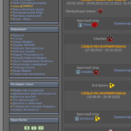
Найти Беспредельщика
(19.02.2010 - 29.06.2012) (12.12.2012 -01.0
игра ДОМИНО
Игра в весёлую сказку
Предыдущие значки:
Беспредельный БАШ
Причины наказаний
Флеш - Игры
Крестный отец
Комментар
Элли
Информация
Новости
Cheshire
Статьи
Семьи Мафии
Снимки МАФИИ
СЕМЬЯ РАСФОРМИРОВАНА
Рейтинг Авторитетов
(27.09.2012 - 19.10.2012)
Рейтинг Семей
Индекс Популярности
Лучший Новичок Мафии
Часто Задаваемые Вопросы
Начисление очков/денег
Таблица Опыта
Крестный отец
Комментар
Вещи Мафии
sewalse
Секретные материалы
Последние статьи
Evil Siskins
Мафия как отражение
СЕМЬЯ РАСФОРМИРОВАНА
современной действительности
Для или против?
(28.08.08 - 26.08.2010)
Что происходит?!
Диалоги о животных.
Стажерство глазами бывшего
стажера Фаталиста
Крестный отец
Комментар
anchezzz
Наши Значки