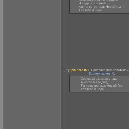
И ведро с салатом.
Как ты встретишь Новый год —
Так тебе и надо!
[ 7 ]
Кричалка #27
. Прислана пользователе
Комментариев: 0
.
Сосулька с крыши упадет,
А могла бы рядом,
Ты не встретишь Новый Год,
Так тебе и надо!