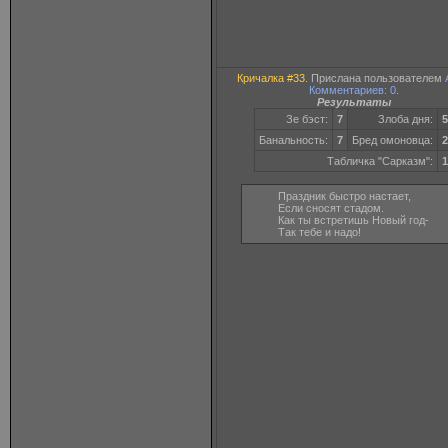
Кричалка #33
. Прислана пользователем
Комментариев: 0
.
Результаты
Зе бэст:
7
Злоба дня:
5
Банальность:
7
Бред омоновца:
2
Табличка "Сарказм":
1
Праздник быстро настает,
Если сносят стадом.
Как ты встретишь Новый год-
Так тебе и надо!