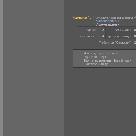
Кричалка #5
. Прислана пользователем
V
Комментариев: 0
.
Результаты
Зе бэст:
3
Злоба дня:
8
Банальность:
4
Бред омоновца:
6
Табличка "Сарказм":
2
А меня, едриться в рот,
Удалили, гады
Как ты встретишь Новый год -
Так тебе и надо.