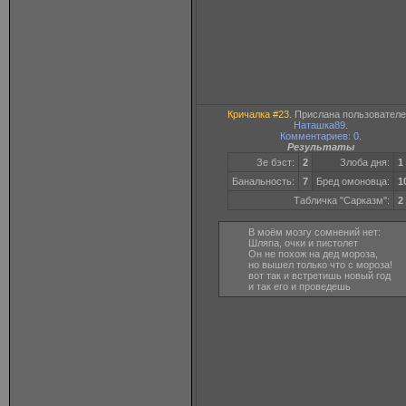
Кричалка #23
. Прислана пользовател
Наташка89
.
Комментариев: 0
.
Результаты
Зе бэст:
2
Злоба дня:
1
Банальность:
7
Бред омоновца:
1
Табличка "Сарказм":
2
В моём мозгу сомнений нет:
Шляпа, очки и пистолет
Он не похож на дед мороза,
но вышел только что с мороза!
вот так и встретишь новый год
и так его и проведешь