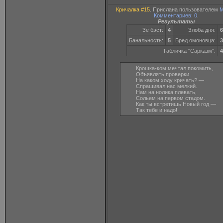
Кричалка #15
. Прислана пользователем
M
Комментариев: 0
.
Результаты
Зе бэст:
4
Злоба дня:
6
Банальность:
5
Бред омоновца:
3
Табличка "Сарказм":
4
Крошка-ком мечтал покомить,
Объявлять проверки.
На каком ходу кричать? —
Спрашивал нас мелкий.
Нам на нолика плевать,
Сольем на первом стадом.
Как ты встретишь Новый год —
Так тебе и надо!