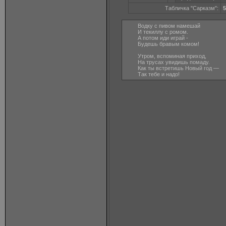
Табличка "Сарказм":
5
Водку с пивом намешай
И текиллу с ромом.
А потом иди играй -
Будешь бравым комом!
Утром, вспоминая приход,
На трусах увидишь помаду.
Как ты встретишь Новый год —
Так тебе и надо!