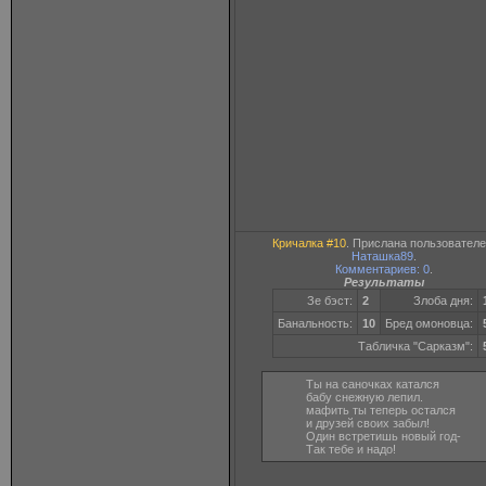
Кричалка #10
. Прислана пользовател
Наташка89
.
Комментариев: 0
.
Результаты
Зе бэст:
2
Злоба дня:
Банальность:
10
Бред омоновца:
Табличка "Сарказм":
Ты на саночках катался
бабу снежную лепил.
мафить ты теперь остался
и друзей своих забыл!
Один встретишь новый год-
Так тебе и надо!