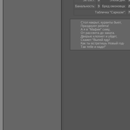
Зе бэст:
5
Злоба дня:
3
Банальность:
3
Бред омоновца:
2
Табличка "Сарказм":
7
Стол накрыт, куранты бьют,
Празднуют ребята!
А я в "Мафии" сижу,
От рассвета до заката.
Дверью хлопнет и уйдет,
Скажет:"Выпей яду!
Как ты встретишь Новый год-
Так тебе и надо!"