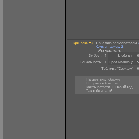
Кричалка #25
. Прислана пользователем
Комментариев: 2
.
Результаты
Зе бэст:
4
Злоба дня:
6
Банальность:
7
Бред омоновца:
5
Табличка "Сарказм":
0
На молчанку, обормот,
Не орал чтоб матом!
Как ты встретишь Новый Год,
Так тебе и надо!