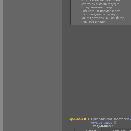
Кто-то всем открытки шлет.
Кто-то смайлами флудит,
Поздравления плодит ,
Только ты в тюрьме и вот,
Не командуешь парадом.
Как ты встретишь Новый год-
Так тебе и надо!
Кричалка #31
. Прислана пользователем
Комментариев: 0
.
Результаты