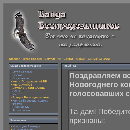
Главная
·
Устав (кодекс)
·
Вступление
·
Состав
·
Форум
·
Снимки МАФИИ
Банда Беспредельщиков
Новый Год
Устав (кодекс)
Поздравляем вс
Состав
Вступление
Книга Поздравлений ББ
Новогоднего ко
Книга ЖАЛОБ
Друзья и Враги БАНДЫ
голосовавших с
ЗАГС ББ
Чат ББ
Бредни Беспредельщиков
Клятва Беспредельщиков
Форум
Рейтинг ББ
Та-дам! Победит
Фотоальбом
признаны:
Развлечения
Новогодний конкурс
Мистер Мафия