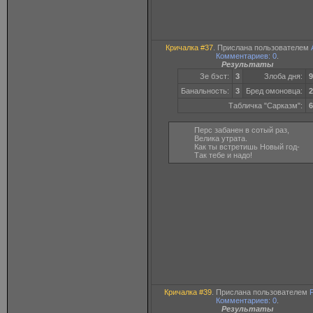
Кричалка #37
. Прислана пользователем
Комментариев: 0
.
Результаты
Зе бэст:
3
Злоба дня:
9
Банальность:
3
Бред омоновца:
2
Табличка "Сарказм":
6
Перс забанен в сотый раз,
Велика утрата.
Как ты встретишь Новый год-
Так тебе и надо!
Кричалка #39
. Прислана пользователем
F
Комментариев: 0
.
Результаты