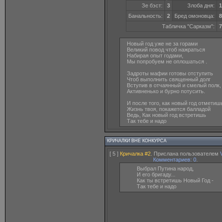
Зе бэст:
3
Злоба дня:
1
Банальность:
2
Бред омоновца:
8
Табличка "Сарказм":
7
Новый год уже не за горами
Великий повод чтоб нажраться
Набирая опыт годами,
Мы попробуем не оплошаться .
Задроты мафии готовы отступить
Чтоб выполнить священный долг
Вступив в отчаянный и смелый полк,
Активненько и бурно потусить.
И после того, как новый год отметиш
Жизнь твоя, покажется балладой
Ведь, Как новый год встретишь
Так тебе и надо
КРИЧАЛКИ ВНЕ КОНКУРСА
[ 5 ]
Кричалка #2
. Прислана пользователем
Комментариев: 0
.
Выбрал Путина народ,
И его бригаду...
Как ты встретишь Новый Год -
Так тебе и надо