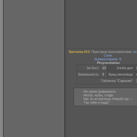
Кричалка #19
. Прислана пользователем
та
Соня
.
Комментариев: 8
.
Результаты
Зе бэст:
13
Злоба дня:
Банальность:
3
Бред омоновца:
Табличка "Сарказм":
Не умею рифмовать
Автор, нубы, стадо.
Как ты встретишь Новый год —
Так тебе и надо!