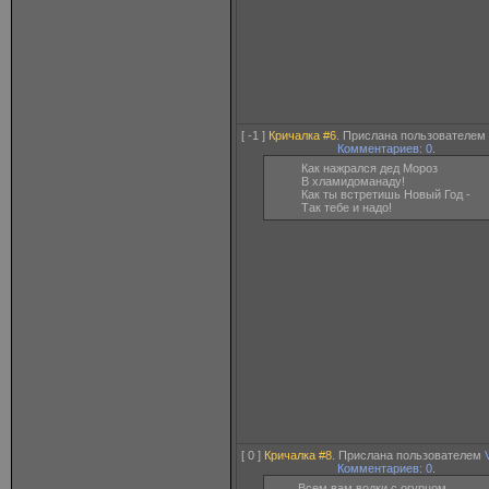
[ -1 ]
Кричалка #6
. Прислана пользователем
Комментариев: 0
.
Как нажрался дед Мороз
В хламидоманаду!
Как ты встретишь Новый Год -
Так тебе и надо!
[ 0 ]
Кричалка #8
. Прислана пользователем
Комментариев: 0
.
Всем вам водки с огурцом,