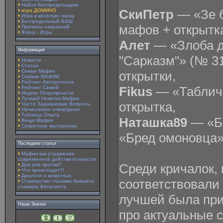
Найти Беспредельщика
СкиПетр
— «Зе б
игра ДОМИНО
Игра в весёлую сказку
Беспредельный БАШ
мафов + открытк
Причины наказаний
Флеш - Игры
Алет
— «Злоба д
Информация
"Сарказм"» (№ 3
Новости
Статьи
Семьи Мафии
открытки,
Снимки МАФИИ
Рейтинг Авторитетов
Fikus
— «Табличк
Рейтинг Семей
Индекс Популярности
Лучший Новичок Мафии
открытка,
Часто Задаваемые Вопросы
Начисление очков/денег
Таблица Опыта
Наташка89
— «Ба
Вещи Мафии
Секретные материалы
«Бред омоновца»
Последние статьи
Мафия как отражение
современной действительности
Среди кричалок, 
Для или против?
Что происходит?!
Диалоги о животных.
соответствовали 
Стажерство глазами бывшего
стажера Фаталиста
лучшей была при
Наши Значки
про актуальные 