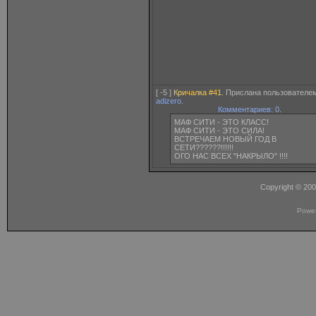
[ -5 ]
Кричалка #41
. Прислана пользователе
adizero
.
Комментариев: 0
.
МАФ СИТИ - ЭТО КЛАСС!
МАФ СИТИ - ЭТО СИЛА!
ВСТРЕЧАЕМ НОВЫЙ ГОД В
СЕТИ??????!!!!!!
ОГО НАС ВСЕХ "НАКРЫЛО" !!!!
Copyright © 20
Powe