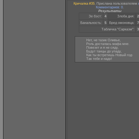
Кричалка #35
. Прислана пользователем
Комментариев: 0
.
Результаты
Зе бэст:
4
Злоба дня:
2
Банальность:
5
Бред омоновца:
7
Табличка "Сарказм":
3
Нет, не тазик Оливье,
Роль досталась мафа мне.
Повезет и я не сяду,
Будут танцы до упаду,
Как ты встретишь Новый год-
Так тебе и надо!