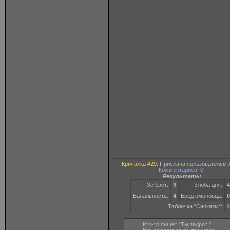
Кричалка #29
. Прислана пользователем
Комментариев: 0
.
Результаты
Зе бэст:
9
Злоба дня:
4
Банальность:
4
Бред омоновца:
0
Табличка "Сарказм":
4
Кто-то пишет:"Ты задрот!"