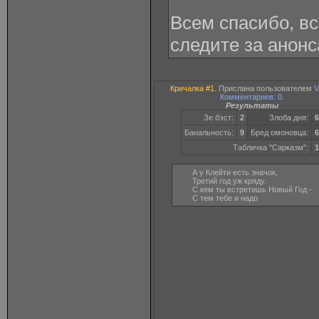
Всем спасибо, вс
следите за анонс
Кричалка #1
. Прислана пользователем
V
Комментариев: 0
.
Результаты
Зе бэст:
2
Злоба дня:
6
Банальность:
9
Бред омоновца:
6
Табличка "Сарказм":
1
А у Клейти есть значок,
Третий год уж кряду.
С кем ты встретишь Новый Год -
С тем тебе и надо