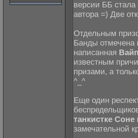
версии ББ стала 
автора =) Две от
Отдельным приз
Банды отмечена 
написанная
Вай
известным причи
призами, а тольк
^_^
Еще один респект
беспредельщиков
танкистке Соне
замечательной кр