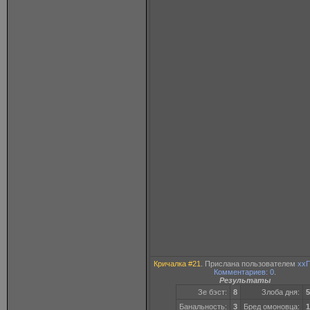
Кричалка #21
. Прислана пользователем
хх
Комментариев: 0
.
Результаты
Зе бэст:
8
Злоба дня:
5
Банальность:
3
Бред омоновца:
1