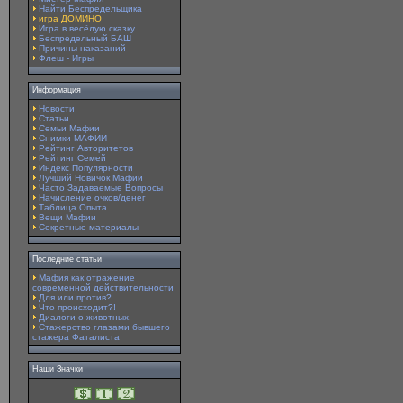
Найти Беспредельщика
игра ДОМИНО
Игра в весёлую сказку
Беспредельный БАШ
Причины наказаний
Флеш - Игры
Информация
Новости
Статьи
Семьи Мафии
Снимки МАФИИ
Рейтинг Авторитетов
Рейтинг Семей
Индекс Популярности
Лучший Новичок Мафии
Часто Задаваемые Вопросы
Начисление очков/денег
Таблица Опыта
Вещи Мафии
Секретные материалы
Последние статьи
Мафия как отражение
современной действительности
Для или против?
Что происходит?!
Диалоги о животных.
Стажерство глазами бывшего
стажера Фаталиста
Наши Значки