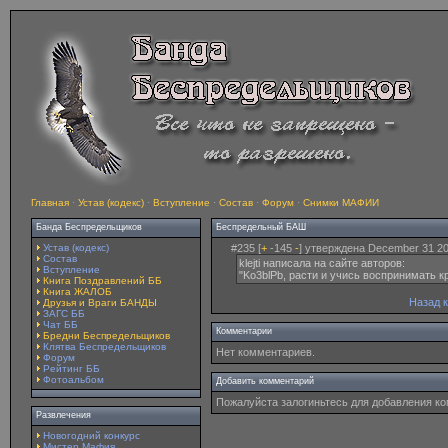
Главная
·
Устав (кодекс)
·
Вступление
·
Состав
·
Форум
·
Снимки МАФИИ
Банда Беспредельщиков
Беспредельный БАШ
Устав (кодекс)
#235 [
+
-145
-
] утверждена December 31 20
Состав
klejti написала на сайте авторов:
Вступление
"Ko3blPb, расти и учись воспринимать кр
Книга Поздравлений ББ
Книга ЖАЛОБ
Назад 
Друзья и Враги БАНДЫ
ЗАГС ББ
Чат ББ
Комментарии
Бредни Беспредельщиков
Клятва Беспредельщиков
Нет комментариев.
Форум
Рейтинг ББ
Фотоальбом
Добавить комментарий
Пожалуйста залогиньтесь для добавления к
Развлечения
Новогодний конкурс
Мистер Мафия