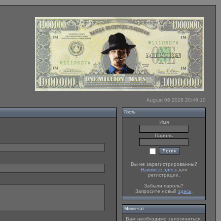
August 06 2026 20:46:10
Гость
Имя
Пароль
Вы не зарегистрированны?
Нажмите здесь
для
регистрации.
Забыли пароль?
Запросите новый
здесь
.
Мини-чат
Вам необходимо залогиниться.