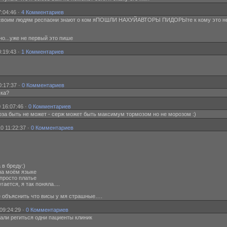
:04:46 ·
4 Комментариев
ёбысвоим людям респаони знают о ком яПОШЛИ НАХУЙАВТОРЫ ПИДОРЫте к кому это н
есно...уже не первый это пише
:19:43 ·
1 Комментариев
0:17:37 ·
0 Комментариев
шка?
 16:07:46 ·
0 Комментариев
ороза быть не может - серж может быть максимум тормозом но не морозом :)
0 11:22:37 ·
0 Комментариев
 в бреду:)
 на моём языке
 просто платье
угается, я так поняла....
бе объяснить что висы у мя страшные….
09:24:29 ·
0 Комментариев
чали региться одни пациенты клиник