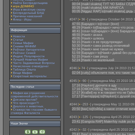
Найти Беспредельщика
00:04 [maikl skaleta] ТУТ ЧО БАБЫ СЕД
игра ДОМИНО
00:05 [maikl skaleta] КАК КАЧАТСА
Игра в весёлую сказку
00:05 [Niggaz RAP] to[maikl skaleta] дядь
Беспредельный БАШ
Причины наказаний
#247 [
+
36
-
] утверждена October 04 2010 1
Флеш - Игры
47:55 [Барадос> to[rosa> {love}
48:29 [Hawk> to[Барадос> ничо что роза
Информация
48:41 [rosa> to[Барадос> {love} Барадосик
48:55 [Hawk> ахаха
Новости
49:05 [Hawk> шлюха
Статьи
50:15 [Hawk> я ее предупреждал
Семьи Мафии
50:30 [Hawk> сама развод оплачивай
Снимки МАФИИ
50:34 [Hawk> мне такая не нужна
Рейтинг Авторитетов
51:59 [Барадос> to[Hawk> давай без руг
Рейтинг Семей
Индекс Популярности
52:15 [Hawk> сам решу
Лучший Новичок Мафии
52:24 [Hawk> не маленький
Часто Задаваемые Вопросы
Начисление очков/денег
#246 [
+
74
-
] утверждена July 24 2010 21:5
Таблица Опыта
02:04 [cutty] объясните пож, кто такие ч
Вещи Мафии
Секретные материалы
#245 [
+
-90
-
] утверждена May 23 2010 18:1
17:16 [Hayken] дрочите в аду
Последние статьи
17:16 [ОМОНОВЕЦ] Честный Hayken отп
17:17 [KraBel] ну я ж говорил что не Гайк
Мафия как отражение
17:17 [Пантеррра] to[Hayken] с душой ск
современной действительности
Для или против?
Что происходит?!
#244 [
+
-253
-
] утверждена May 11 2010 09:
Диалоги о животных.
20:50 [bax] to[бэйба] а какое отличие ме
Стажерство глазами бывшего
стажера Фаталиста
#243 [
+
-125
-
] утверждена April 25 2010 22
23:41 [Gangsta RAP] Malen'kiy nubik po les
Наши Значки
#242 [
+
-32
-
] утверждена April 25 2010 22:
23:41 [bax] я проверил босса но вы так