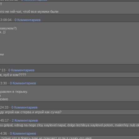
ЯТ
 это не гей-чат, чтоб все мужики были
3:08:04 ·
0 Комментариев
 замужем?)
..))
ани
7:13 ·
0 Комментариев
иж, нуб и ком????
3:30 ·
0 Комментариев
равлен в тюрьму.
а
азано
24:33 ·
0 Комментариев
жду игрой как стерва и игрой как сучка?
:45:17 ·
2 Комментариев
u golyal, vdrug na nego zloy xaylevel napal, dolgo lechilsya xaylevel potom, malen'kiy nub 
44:36 ·
0 Комментариев
ие тупые что я боюсь вам не поможет если я скажу его имя