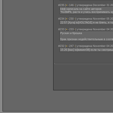
#235 [
+
-146
-
] утверждена December 31 20
klejti написала на сайте авторов:
"Ko3blPb, расти и учись воспринимать кр
#234 [
+
-230
-
] утверждена November 05 20
22:57 [Xyra] to[VOLTAGE] я не блять, я то
#233 [
+
-233
-
] утверждена November 04 20
Рускач и Крошка
Брак признан недействительным в соотве
#232 [
+
-247
-
] утверждена November 04 20
15:26 [bax] to[викинг08] если ты смотри