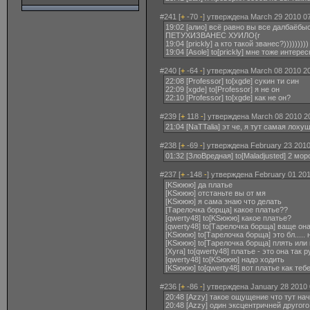
#241 [
+
-70
-
] утверждена March 29 2010 07
19:02 [алио] всё равно вы все далба
ПЕТУХИЗВАНЕС ХУИЛО{r
19:04 [prickly] а кто такой званес?)))))))))
19:04 [Asole] to[prickly] мне тоже интер
#240 [
+
-64
-
] утверждена March 08 2010 20
22:08 [Professor] to[xgde] сукин ти син
22:09 [xgde] to[Professor] я не он
22:10 [Professor] to[xgde] как не он?
#239 [
+
118
-
] утверждена March 08 2010 2
21:04 [NaTTalia] эт че, я тут самая лоху
#238 [
+
-69
-
] утверждена February 23 2010
01:32 [ЗлоВредная] to[Maladjusted] 2 м
#237 [
+
-148
-
] утверждена February 01 201
[KSююю] да платье
[KSююю] отстаньте вы от мя
[KSююю] я сама знаю что делать
[Тарелочка борща] какое платье??
[qwerty48] to[KSююю] какое платье?
[qwerty48] to[Тарелочка борща] ваще она
[KSююю] to[Тарелочка борща] это бл.....
[KSююю] to[Тарелочка борща] плять или
[Xyra] to[qwerty48] платье - это она так р
[qwerty48] to[KSююю] надо ходить
[KSююю] to[qwerty48] вот платье как те
#236 [
+
-86
-
] утверждена January 28 2010 
20:48 [Azzy] такое ощущение что тут на
20:48 [Azzy] один эксцентричней другого