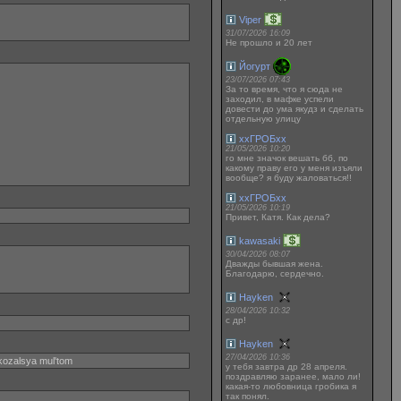
Viper
31/07/2026 16:09
Не прошло и 20 лет
Йогурт
23/07/2026 07:43
За то время, что я сюда не
заходил, в мафке успели
довести до ума якудз и сделать
отдельную улицу
ххГРОБхх
21/05/2026 10:20
го мне значок вешать бб, по
какому праву его у меня изъяли
вообще? я буду жаловаться!!
ххГРОБхх
21/05/2026 10:19
Привет, Катя. Как дела?
kawasaki
30/04/2026 08:07
Дважды бывшая жена.
Благодарю, сердечно.
Hayken
28/04/2026 10:32
с др!
Hayken
27/04/2026 10:36
okozalsya mul'tom
у тебя завтра др 28 апреля.
поздравляю заранее, мало ли!
какая-то любовница гробика я
так понял.