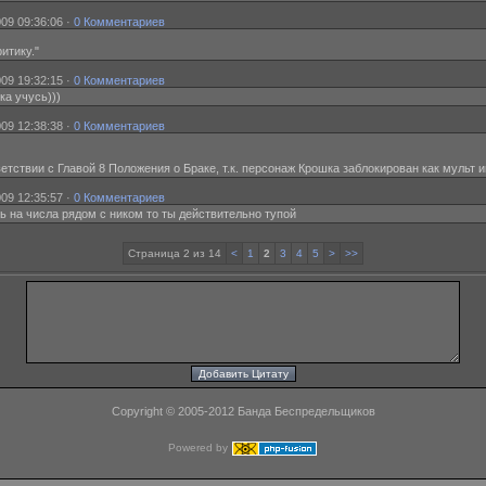
09 09:36:06 ·
0 Комментариев
итику."
09 19:32:15 ·
0 Комментариев
ка учусь)))
09 12:38:38 ·
0 Комментариев
тствии с Главой 8 Положения о Браке, т.к. персонаж Крошка заблокирован как мульт и
09 12:35:57 ·
0 Комментариев
шь на числа рядом с ником то ты действительно тупой
Страница 2 из 14
<
1
2
3
4
5
>
>>
Copyright © 2005-2012 Банда Беспредельщиков
Powered by