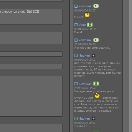
kawasaki
09/04/2026 14:17
е относится знаютВЫ ВСЕ
И сися
Viper
08/04/2026 20:29
Пися!
kawasaki
30/03/2026 20:50
Я в тебе не сомневалась
Hayken
04/03/2026 08:01
ааа, ты еще и женщина, ник как
у мужика. ну это все равно
грязная лош, 10 лет назад у
меня не было любви, тем более
первой!
kawasaki
26/02/2026 22:04
Интересные у тебя вопросы
спустя 10 лет
Твоя первая
любовь. Твой первый влажный
сон. Мой голос ты слышишь в
шуме ветра, свет моих глаз ты
видишь смотря на солнце.
Hayken
08/02/2026 20:17
ты кто еп