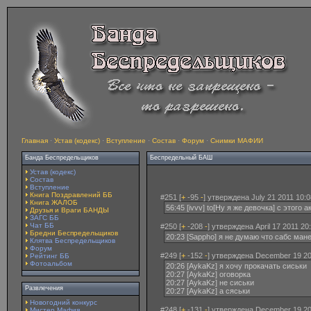
Главная
·
Устав (кодекс)
·
Вступление
·
Состав
·
Форум
·
Снимки МАФИИ
Банда Беспредельщиков
Беспредельный БАШ
Устав (кодекс)
Состав
Вступление
Книга Поздравлений ББ
#251 [
+
-95
-
] утверждена July 21 2011 10:0
Книга ЖАЛОБ
56:45 [ivvv] to[Ну я же девочка] с этого
Друзья и Враги БАНДЫ
ЗАГС ББ
Чат ББ
#250 [
+
-208
-
] утверждена April 17 2011 20
Бредни Беспредельщиков
20:23 [Sappho] я не думаю что сабс ман
Клятва Беспредельщиков
Форум
#249 [
+
-152
-
] утверждена December 19 20
Рейтинг ББ
Фотоальбом
20:26 [AykaKz] я хочу прокачать сиськи
20:27 [AykaKz] оговорка
20:27 [AykaKz] не сиськи
Развлечения
20:27 [AykaKz] а сяськи
Новогодний конкурс
#248 [
+
-131
-
] утверждена December 19 20
Мистер Мафия