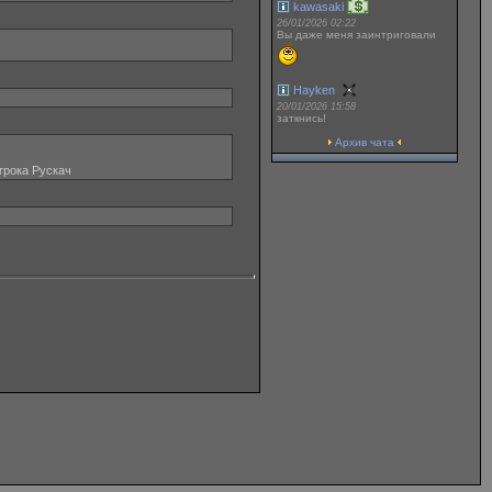
kawasaki
26/01/2026 02:22
Вы даже меня заинтриговали
Hayken
20/01/2026 15:58
заткнись!
Архив чата
грока Рускач