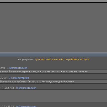
Упорядочить:
лучшие цитаты месяца
,
по рейтингу
,
по дате
8:48 ·
1 Комментариев
 аккуанта 8 человек играют и когда кто я не знаю и за их слова не отвечаю
:36:09 ·
0 Комментариев
ей или мафом добивал бы так, это непорядочно для 9 уровня
10 23:35:13 ·
0 Комментариев
10 23:35:12 ·
0 Комментариев