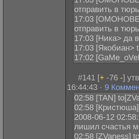
отправить в тюр
17:03 [ОМОНОВЕ
отправить в тюр
17:03 [Ника> да 
17:03 [Якобиан> 
17:02 [GaMe_oV
#141 [
+
-76
-
] ут
16:44:43 ·
9 Комме
02:58 [TAN] to[Z
02:58 [Кристюша] 
2008-06-12 02:58
лишил счастья м
02:58 [ZVaness] t