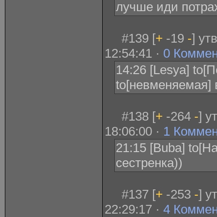
лучше иди потрах
#139 [
+
-19
-
] ут
12:54:41 ·
0 Комме
14:26 [Lesya] to[
to[невменяемая] 
#138 [
+
-264
-
] у
18:06:00 ·
1 Комме
21:15 [Buba] to[H
сестренка))
#137 [
+
-253
-
] у
22:29:17 ·
4 Комме