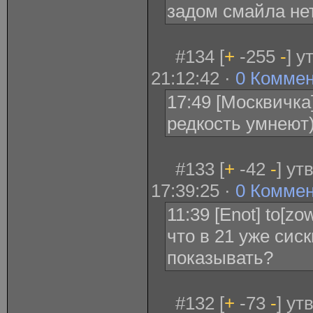
задом смайла не
#134 [
+
-255
-
] у
21:12:42 ·
0 Комме
17:49 [Москвичка
редкость умнеют)
#133 [
+
-42
-
] ут
17:39:25 ·
0 Комме
11:39 [Enot] to[zo
что в 21 уже сис
показывать?
#132 [
+
-73
-
] ут