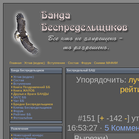
Главная
·
Устав (кодекс)
·
Вступление
·
Состав
·
Форум
·
Снимки МАФИИ
Банда Беспредельщиков
Беспредельный БАШ
Устав (кодекс)
Упорядочить:
лу
Состав
Вступление
рейт
Книга Поздравлений ББ
Книга ЖАЛОБ
Друзья и Враги БАНДЫ
ЗАГС ББ
Чат ББ
Бредни Беспредельщиков
Клятва Беспредельщиков
Форум
Рейтинг ББ
#151 [
+
-142
-
] у
Фотоальбом
16:53:27 ·
5 Комме
Развлечения
Новогодний конкурс
Вырезки)
Мистер Мафия