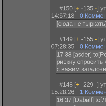
#150 [
+
-135
-
] у
14:57:18 ·
0 Комме
[сюда не тыркать
#149 [
+
-155
-
] у
07:28:35 ·
0 Комме
17:38 [asder] to[
рискну спросить 
с важим загадочн
#148 [
+
-229
-
] у
15:28:26 ·
1 Комме
16:37 [Daball] to