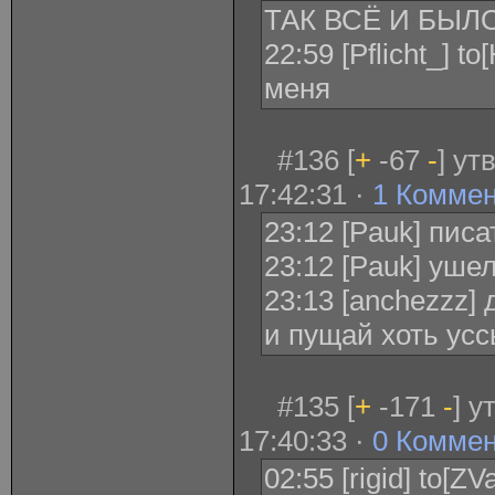
ТАК ВСЁ И БЫЛО
22:59 [Pflicht_] to
меня
#136 [
+
-67
-
] ут
17:42:31 ·
1 Комме
23:12 [Pauk] писа
23:12 [Pauk] уше
23:13 [anchezzz]
и пущай хоть ус
#135 [
+
-171
-
] у
17:40:33 ·
0 Комме
02:55 [rigid] to[Z