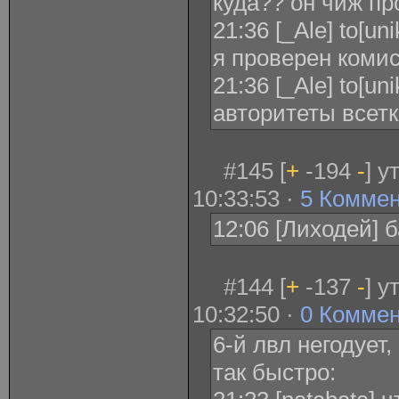
куда?? он чиж п
21:36 [_Ale] to[u
я проверен коми
21:36 [_Ale] to[un
авторитеты всетк
#145 [
+
-194
-
] у
10:33:53 ·
5 Комме
12:06 [Лиходей] 
#144 [
+
-137
-
] у
10:32:50 ·
0 Комме
6-й лвл негодует
так быстро: