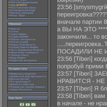
Найти Беспредельщика
23:56 [smysmygrik
игра ДОМИНО
Игра в весёлую сказку
Беспредельный БАШ
переигровка????
Причины наказаний
Флеш - Игры
вначале партии 8
Информация
а ВЫ НА ЭТО ******
Новости
Статьи
Семьи Мафии
закончили... то в
Снимки МАФИИ
Рейтинг Авторитетов
.....переигровк
Рейтинг Семей
Индекс Популярности
Лучший Новичок Мафии
ПОСАДИЛИ НЕ 
Часто Задаваемые Вопросы
Начисление очков/денег
Таблица Опыта
23:56 [Tiberi] ког
Вещи Мафии
Секретные материалы
попробуй прими 
Последние статьи
23:57 [Tiberi] ЗА
Мафия как отражение
современной действительности
НРАВИТСЯ - НЕ И
Для или против?
Что происходит?!
Диалоги о животных.
23:57 [Tiberi] Я 
Стажерство глазами бывшего
стажера Фаталиста
23:58 [Tiberi] ва
Наши Значки
в начале - не нра