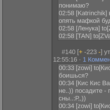
понимаю?
02:58 [Katrinchik]
опять мафкой бу
02:58 [Ленука] to
02:58 [TAN] to[Z
#140 [
+
-223
-
] у
12:55:16 ·
1 Комме
00:33 [zowi] to[
боишься?
00:34 [Кис Кис В
не..)) посадите 
сны..:Р,,))
00:34 [zowi] to[