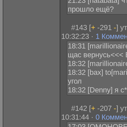
21:23 [natabata] 
прошло ещё?
#143 [
+
-291
-
] у
10:32:23 ·
1 Комме
18:31 [marillionair
щас вернусь<<< 
18:32 [marillionaire
18:32 [bax] to[mar
угол
18:32 [Denny] я с
#142 [
+
-207
-
] у
10:31:44 ·
0 Комме
17:03 [ОМОНОВЕ