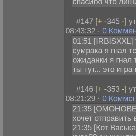
спасибо что лиш
#147 [
+
-345
-
] у
08:43:32 ·
0 Комме
01:51 [IRBISXXL] t
сумрака я гнал те
ожиданки я гнал т
ты тут... это игра
#146 [
+
-353
-
] у
08:21:29 ·
0 Комме
21:35 [ОМОНОВЕЦ
xочет отправить 
21:35 [Кот Васька