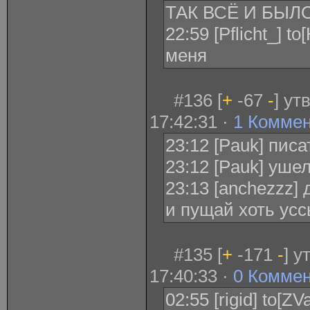
ТАК ВСЁ И БЫЛО
22:59 [Pflicht_] to
меня
#136 [
+
-67
-
] ут
17:42:31 ·
1 Комме
23:12 [Pauk] писа
23:12 [Pauk] уше
23:13 [anchezzz]
и пущай хоть ус
#135 [
+
-171
-
] у
17:40:33 ·
0 Комме
02:55 [rigid] to[Z