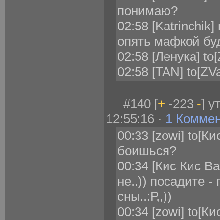
понимаю?
02:58 [Katrinchik]
опять мафкой бу
02:58 [Ленука] to
02:58 [TAN] to[Z
#140 [
+
-223
-
] у
12:55:16 ·
1 Комме
00:33 [zowi] to[
боишься?
00:34 [Кис Кис В
не..)) посадите 
сны..:Р,,))
00:34 [zowi] to[