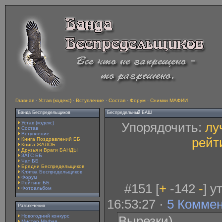
Главная
·
Устав (кодекс)
·
Вступление
·
Состав
·
Форум
·
Снимки МАФИИ
Банда Беспредельщиков
Беспредельный БАШ
Устав (кодекс)
Упорядочить:
лу
Состав
Вступление
рейт
Книга Поздравлений ББ
Книга ЖАЛОБ
Друзья и Враги БАНДЫ
ЗАГС ББ
Чат ББ
Бредни Беспредельщиков
Клятва Беспредельщиков
Форум
Рейтинг ББ
#151 [
+
-142
-
] у
Фотоальбом
16:53:27 ·
5 Комме
Развлечения
Новогодний конкурс
Вырезки)
Мистер Мафия