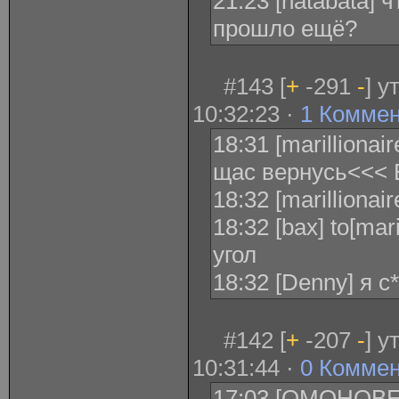
21:23 [natabata] 
прошло ещё?
#143 [
+
-291
-
] у
10:32:23 ·
1 Комме
18:31 [marillionair
щас вернусь<<< 
18:32 [marillionaire
18:32 [bax] to[mar
угол
18:32 [Denny] я с
#142 [
+
-207
-
] у
10:31:44 ·
0 Комме
17:03 [ОМОНОВЕ