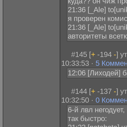
куда?? он чиж п
21:36 [_Ale] to[u
я проверен коми
21:36 [_Ale] to[un
авторитеты всетк
#145 [
+
-194
-
] у
10:33:53 ·
5 Комме
12:06 [Лиходей] 
#144 [
+
-137
-
] у
10:32:50 ·
0 Комме
6-й лвл негодует
так быстро: