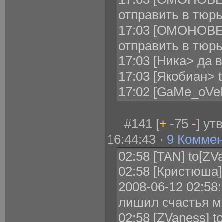
отправить в тюр
17:03 [ОМОНОВЕ
отправить в тюр
17:03 [Ника> да 
17:03 [Якобиан> 
17:02 [GaMe_oV
#141 [
+
-75
-
] ут
16:44:43 ·
9 Комме
02:58 [TAN] to[Z
02:58 [Кристюша] 
2008-06-12 02:58
лишил счастья м
02:58 [ZVaness] t