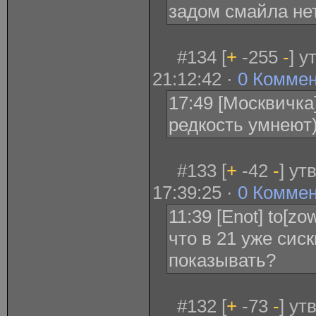
задом смайла не
#134 [
+
-255
-
] у
21:12:42 ·
0 Комме
17:49 [Москвичка
редкость умнеют)
#133 [
+
-42
-
] ут
17:39:25 ·
0 Комме
11:39 [Enot] to[zo
что в 21 уже сис
показывать?
#132 [
+
-73
-
] ут