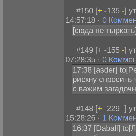
#150 [
+
-135
-
] у
14:57:18 ·
0 Комме
[сюда не тыркать
#149 [
+
-155
-
] у
07:28:35 ·
0 Комме
17:38 [asder] to[
рискну спросить 
с важим загадочн
#148 [
+
-229
-
] у
15:28:26 ·
1 Комме
16:37 [Daball] to