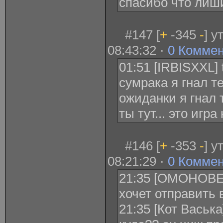
спасибо что лиш
#147 [
+
-345
-
] у
08:43:32 ·
0 Комме
01:51 [IRBISXXL] t
сумрака я гнал те
ожиданки я гнал т
ты тут... это игра
#146 [
+
-353
-
] у
08:21:29 ·
0 Комме
21:35 [ОМОНОВЕЦ
xочет отправить 
21:35 [Кот Васька