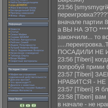
Найти Беспредельщика
23:56 [smysmygrik
игра ДОМИНО
Игра в весёлую сказку
Беспредельный БАШ
переигровка????
Причины наказаний
Флеш - Игры
вначале партии 8
Информация
а ВЫ НА ЭТО ******
Новости
Статьи
Семьи Мафии
закончили... то в
Снимки МАФИИ
Рейтинг Авторитетов
.....переигровк
Рейтинг Семей
Индекс Популярности
Лучший Новичок Мафии
ПОСАДИЛИ НЕ 
Часто Задаваемые Вопросы
Начисление очков/денег
Таблица Опыта
23:56 [Tiberi] ког
Вещи Мафии
Секретные материалы
попробуй прими 
Последние статьи
23:57 [Tiberi] ЗА
Мафия как отражение
современной действительности
НРАВИТСЯ - НЕ И
Для или против?
Что происходит?!
Диалоги о животных.
23:57 [Tiberi] Я 
Стажерство глазами бывшего
стажера Фаталиста
23:58 [Tiberi] ва
Наши Значки
в начале - не нра