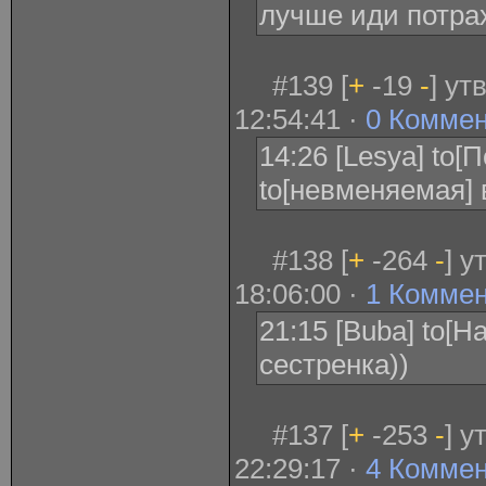
лучше иди потрах
#139 [
+
-19
-
] ут
12:54:41 ·
0 Комме
14:26 [Lesya] to[
to[невменяемая] 
#138 [
+
-264
-
] у
18:06:00 ·
1 Комме
21:15 [Buba] to[H
сестренка))
#137 [
+
-253
-
] у
22:29:17 ·
4 Комме