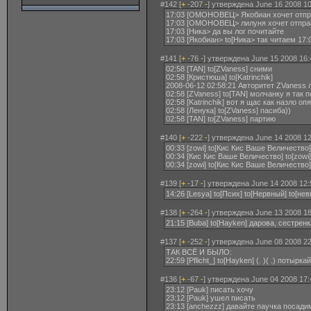
#142 [
+
-207
-
] утверждена June 16 2008 10
17:03 [ОМОНОВЕЦ> Якобиан xочет отпр
17:03 [ОМОНОВЕЦ> лилуня xочет отпра
17:03 [Ника> да вы лог почитайте
17:03 [Якобиан> to[Ника> так читаем 1
#141 [
+
-76
-
] утверждена June 15 2008 16:
02:58 [TAN] to[ZVaness] сними
02:58 [Кристюша] to[Katrinchik]
2008-06-12 02:58:21 Авторитет ZVaness
02:58 [ZVaness] to[TAN] молчанку я так
02:58 [Katrinchik] вот я щас как назло о
02:58 [Ленука] to[ZVaness] пасиба))
02:58 [TAN] to[ZVaness] партию
#140 [
+
-222
-
] утверждена June 14 2008 12
00:33 [zowi] to[Кис Кис Ваше Величеств
00:34 [Кис Кис Ваше Величество] to[zowi] 
00:34 [zowi] to[Кис Кис Ваше Величество
#139 [
+
-17
-
] утверждена June 14 2008 12:
14:26 [Lesya] to[Псих] to[Нервный] to[не
#138 [
+
-264
-
] утверждена June 13 2008 18
21:15 [Buba] to[Hayken] дарова, сестренк
#137 [
+
-252
-
] утверждена June 08 2008 22
ТАК ВСЁ И БЫЛО:
22:59 [Pflicht_] to[Hayken] (. )( .) потырк
#136 [
+
-67
-
] утверждена June 04 2008 17:
23:12 [Pauk] писать хочу
23:12 [Pauk] ушел писать
23:13 [anchezzz] давайте паучка посади