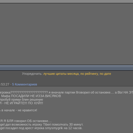
Упорядочить:
лучшие цитаты месяца
,
по рейтингу
,
по дате
:53:27 ·
5 Комментариев
игровка????????????????????? я вначале партии 8говорил об остановке.... а ВЫ НА ЭТО **
И,, И Мафа ПОСАДИЛИ НЕ ИЗЗА ВИСЯКОВ
 попробуй прими блин решение
СЯ - НЕ ИГРАЙТЕ!!! ПО ХУЙ!!!
ь в начале - не нравится!
ИЯ Я БЛЯ говорил ОБ остановке....
gel дал возможность игроку Tiberi помолчать 30 минут.
gel посадил под арест игрока smysmygrik на 12 часов.