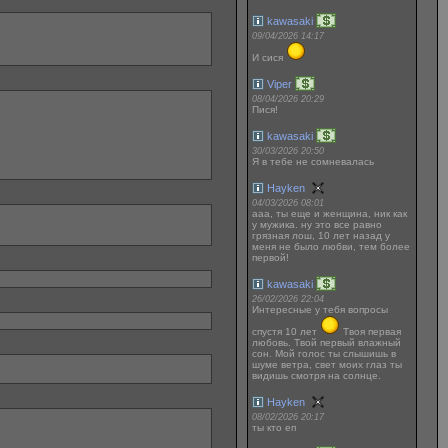
kawasaki
09/04/2026 14:17
И сися
Viper
08/04/2026 20:29
Пися!
kawasaki
30/03/2026 20:50
Я в тебе не сомневалась
Hayken
04/03/2026 08:01
ааа, ты еще и женщина, ник как
у мужика. ну это все равно
грязная лош, 10 лет назад у
меня не было любви, тем более
первой!
kawasaki
26/02/2026 22:04
Интересные у тебя вопросы
спустя 10 лет
Твоя первая
любовь. Твой первый влажный
сон. Мой голос ты слышишь в
шуме ветра, свет моих глаз ты
видишь смотря на солнце.
Hayken
08/02/2026 20:17
ты кто еп