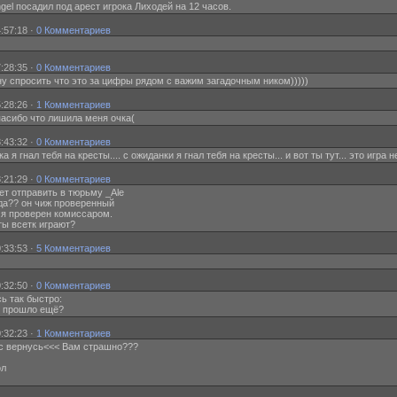
gel посадил под арест игрока Лиходей на 12 часов.
:57:18 ·
0 Комментариев
:28:35 ·
0 Комментариев
скну спросить что это за цифры рядом с важим загадочным ником)))))
:28:26 ·
1 Комментариев
 спасибо что лишила меня очка(
:43:32 ·
0 Комментариев
а я гнал тебя на кресты.... с ожиданки я гнал тебя на кресты... и вот ты тут... это игра н
:21:29 ·
0 Комментариев
т отправить в тюрьму _Ale
куда?? он чиж проверенный
ц. я проверен комиссаром.
еты всетк играют?
:33:53 ·
5 Комментариев
:32:50 ·
0 Комментариев
сь так быстро:
не прошло ещё?
:32:23 ·
1 Комментариев
я щас вернусь<<< Вам страшно???
ол