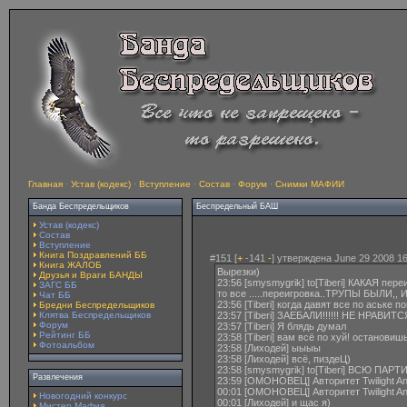
Главная
·
Устав (кодекс)
·
Вступление
·
Состав
·
Форум
·
Снимки МАФИИ
Банда Беспредельщиков
Беспредельный БАШ
Устав (кодекс)
Состав
Вступление
Книга Поздравлений ББ
#151 [
+
-141
-
] утверждена June 29 2008 16
Книга ЖАЛОБ
Вырезки)
Друзья и Враги БАНДЫ
23:56 [smysmygrik] to[Tiberi] КАКАЯ пере
ЗАГС ББ
то все .....переигровка..ТРУПЫ БЫЛ
Чат ББ
23:56 [Tiberi] когда давят все по аське
Бредни Беспредельщиков
Клятва Беспредельщиков
23:57 [Tiberi] ЗАЕБАЛИ!!!!!! НЕ НРАВИТ
Форум
23:57 [Tiberi] Я блядь думал
Рейтинг ББ
23:58 [Tiberi] вам всё по хуй! остановиш
Фотоальбом
23:58 [Лиходей] ыыыы
23:58 [Лиходей] всё, пиздеЦ)
23:58 [smysmygrik] to[Tiberi] ВСЮ ПАРТ
Развлечения
23:59 [ОМОНОВЕЦ] Авторитет Twilight An
00:01 [ОМОНОВЕЦ] Авторитет Twilight An
Новогодний конкурс
00:01 [Лиходей] и щас я)
Мистер Мафия