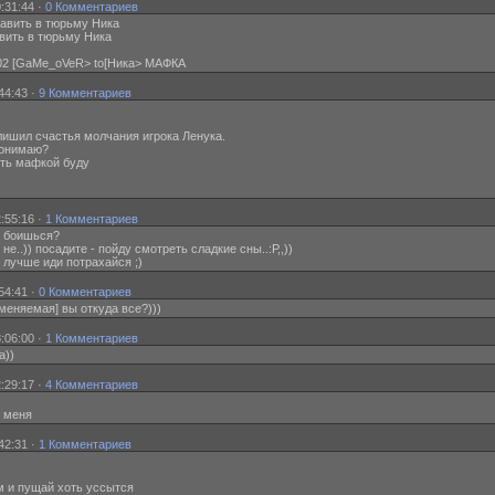
:31:44 ·
0 Комментариев
авить в тюрьму Ника
вить в тюрьму Ника
7:02 [GaMe_oVeR> to[Ника> МАФКА
44:43 ·
9 Комментариев
 лишил счастья молчания игрока Ленука.
 понимаю?
пять мафкой буду
:55:16 ·
1 Комментариев
о] боишься?
не..)) посадите - пойду смотреть сладкие сны..:Р,,))
] лучше иди потрахайся ;)
54:41 ·
0 Комментариев
вменяемая] вы откуда все?)))
:06:00 ·
1 Комментариев
а))
:29:17 ·
4 Комментариев
ай меня
42:31 ·
1 Комментариев
м и пущай хоть уссытся