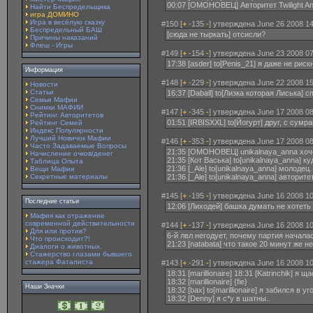
00:07 [ОМОНОВЕЦ] Авторитет Twilight An
Найти Беспредельщика
игра ДОМИНО
Игра в весёлую сказку
#150 [
+
-135
-
] утверждена June 26 2008 14
Беспредельный БАШ
[сюда не тыркать] отсисли?
Причины наказаний
Флеш - Игры
#149 [
+
-154
-
] утверждена June 23 2008 07
17:38 [asder] to[Penis_21] я даже не ри
Информация
#148 [
+
-229
-
] утверждена June 22 2008 15
Новости
Статьи
16:37 [Daball] to[Лизка которая Лиська]
Семьи Мафии
Снимки МАФИИ
#147 [
+
-345
-
] утверждена June 17 2008 08
Рейтинг Авторитетов
01:51 [IRBISXXL] to[Йогурт] друг, с сумрак
Рейтинг Семей
Индекс Популярности
Лучший Новичок Мафии
#146 [
+
-353
-
] утверждена June 17 2008 08
Часто Задаваемые Вопросы
21:35 [ОМОНОВЕЦ] unikalnaya_anna xоче
Начисление очков/денег
21:35 [Кот Васька] to[unikalnaya_anna] 
Таблица Опыта
21:36 [_Ale] to[unikalnaya_anna] молоде
Вещи Мафии
Секретные материалы
21:36 [_Ale] to[unikalnaya_anna] авторит
#145 [
+
-195
-
] утверждена June 16 2008 10
Последние статьи
12:06 [Лиходей] башка думать не хотеть
Мафия как отражение
современной действительности
#144 [
+
-137
-
] утверждена June 16 2008 10
Для или против?
6-й лвл негодует, почему партия начала
Что происходит?!
21:23 [natabata] что такое 20 минут же 
Диалоги о животных.
Стажерство глазами бывшего
стажера Фаталиста
#143 [
+
-291
-
] утверждена June 16 2008 10
18:31 [marillionaire] 18:31 [Katrinchik] 
18:32 [marillionaire] {fie}
Наши Значки
18:32 [bax] to[marillionaire] я забился в уг
18:32 [Denny] я с*у в шатны..