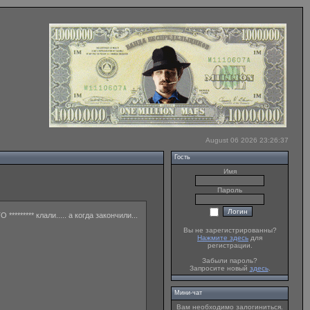
August 06 2026 23:26:37
Гость
Имя
Пароль
******* клали..... а когда закончили...
Вы не зарегистрированны?
Нажмите здесь
для
регистрации.
Забыли пароль?
Запросите новый
здесь
.
Мини-чат
Вам необходимо залогиниться.