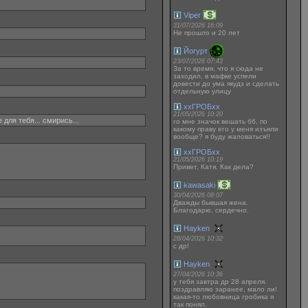
Viper
31/07/2026 16:09
Не прошло и 20 лет
Йогурт
23/07/2026 07:43
За то время, что я сюда не
заходил, в мафке успели
довести до ума якудз и сделать
отдельную улицу
ххГРОБхх
21/05/2026 10:20
е для тебя... смирись...
го мне значок вешать бб, по
какому праву его у меня изъяли
вообще? я буду жаловаться!!
ххГРОБхх
21/05/2026 10:19
Привет, Катя. Как дела?
kawasaki
30/04/2026 08:07
Дважды бывшая жена.
Благодарю, сердечно.
Hayken
28/04/2026 10:32
с др!
Hayken
27/04/2026 10:36
у тебя завтра др 28 апреля.
поздравляю заранее, мало ли!
какая-то любовница гробика я
так понял.