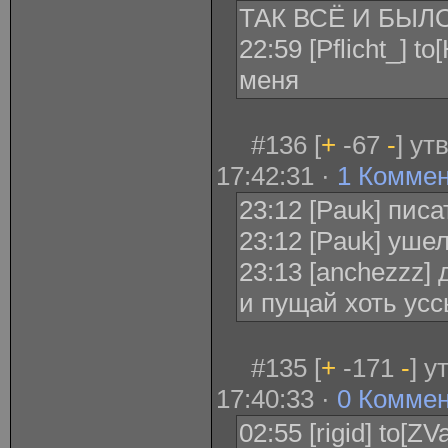
ТАК ВСЁ И БЫЛО
22:59 [Pflicht_] to
меня
#136 [
+
-67
-
] ут
17:42:31 ·
1 Комме
23:12 [Pauk] писа
23:12 [Pauk] уше
23:13 [anchezzz]
и пущай хоть ус
#135 [
+
-171
-
] у
17:40:33 ·
0 Комме
02:55 [rigid] to[Z