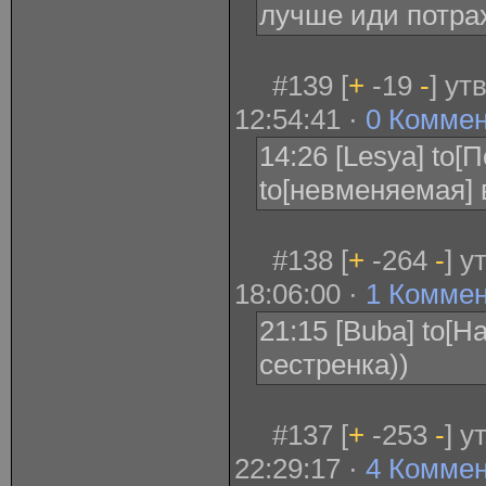
лучше иди потрах
#139 [
+
-19
-
] ут
12:54:41 ·
0 Комме
14:26 [Lesya] to[
to[невменяемая] 
#138 [
+
-264
-
] у
18:06:00 ·
1 Комме
21:15 [Buba] to[H
сестренка))
#137 [
+
-253
-
] у
22:29:17 ·
4 Комме