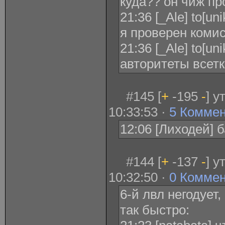
куда?? он чиж п
21:36 [_Ale] to[u
я проверен коми
21:36 [_Ale] to[un
авторитеты всетк
#145 [
+
-195
-
] у
10:33:53 ·
5 Комме
12:06 [Лиходей] 
#144 [
+
-137
-
] у
10:32:50 ·
0 Комме
6-й лвл негодует
так быстро: