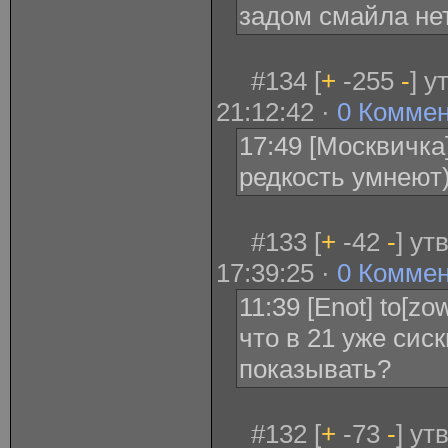
задом смайла не
#134 [
+
-255
-
] у
21:12:42 ·
0 Комме
17:49 [Москвичка
редкость умнеют)
#133 [
+
-42
-
] ут
17:39:25 ·
0 Комме
11:39 [Enot] to[zo
что в 21 уже сис
показывать?
#132 [
+
-73
-
] ут