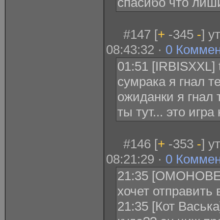
спасибо что лиш
#147 [
+
-345
-
] у
08:43:32 ·
0 Комме
01:51 [IRBISXXL] t
сумрака я гнал те
ожиданки я гнал т
ты тут... это игра
#146 [
+
-353
-
] у
08:21:29 ·
0 Комме
21:35 [ОМОНОВЕЦ
xочет отправить 
21:35 [Кот Васька