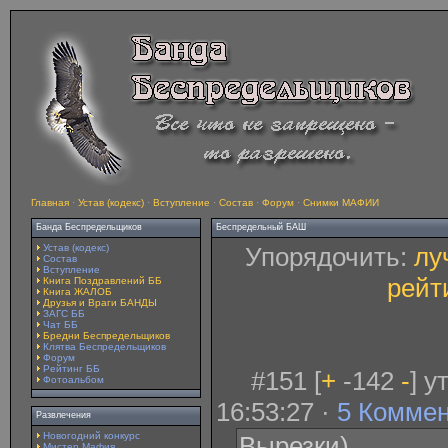
Главная
·
Устав (кодекс)
·
Вступление
·
Состав
·
Форум
·
Снимки МАФИИ
Банда Беспредельщиков
Беспредельный БАШ
Устав (кодекс)
Упорядочить:
лу
Состав
Вступление
рейт
Книга Поздравлений ББ
Книга ЖАЛОБ
Друзья и Враги БАНДЫ
ЗАГС ББ
Чат ББ
Бредни Беспредельщиков
Клятва Беспредельщиков
Форум
Рейтинг ББ
#151 [
+
-142
-
] у
Фотоальбом
16:53:27 ·
5 Комме
Развлечения
Новогодний конкурс
Вырезки)
Мистер Мафия