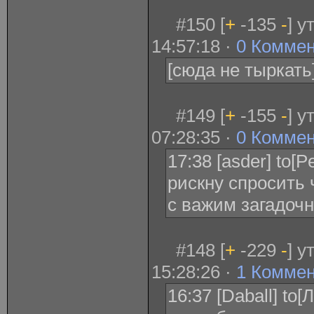
#150 [
+
-135
-
] у
14:57:18 ·
0 Комме
[сюда не тыркать
#149 [
+
-155
-
] у
07:28:35 ·
0 Комме
17:38 [asder] to[
рискну спросить 
с важим загадочн
#148 [
+
-229
-
] у
15:28:26 ·
1 Комме
16:37 [Daball] to