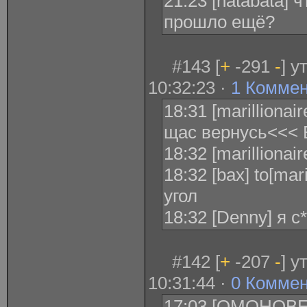
21:23 [natabata] 
прошло ещё?
#143 [
+
-291
-
] у
10:32:23 ·
1 Комме
18:31 [marillionair
щас вернусь<<< 
18:32 [marillionaire
18:32 [bax] to[mar
угол
18:32 [Denny] я с
#142 [
+
-207
-
] у
10:31:44 ·
0 Комме
17:03 [ОМОНОВЕ