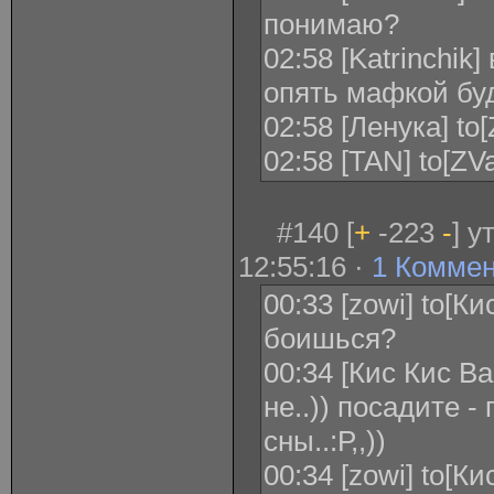
понимаю?
02:58 [Katrinchik]
опять мафкой бу
02:58 [Ленука] to
02:58 [TAN] to[Z
#140 [
+
-223
-
] у
12:55:16 ·
1 Комме
00:33 [zowi] to[
боишься?
00:34 [Кис Кис В
не..)) посадите 
сны..:Р,,))
00:34 [zowi] to[