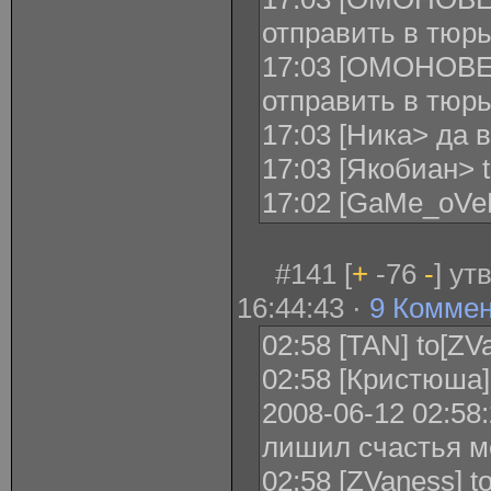
отправить в тюр
17:03 [ОМОНОВЕ
отправить в тюр
17:03 [Ника> да 
17:03 [Якобиан> 
17:02 [GaMe_oV
#141 [
+
-76
-
] ут
16:44:43 ·
9 Комме
02:58 [TAN] to[Z
02:58 [Кристюша] 
2008-06-12 02:58
лишил счастья м
02:58 [ZVaness] t