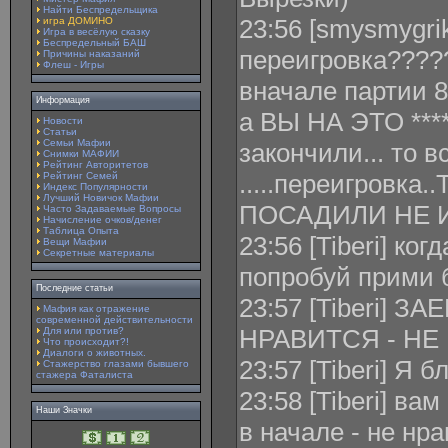
Найти Беспредельщика
23:56 [smysmygrik
игра ДОМИНО
Игра в весёлую сказку
Беспредельный БАШ
переигровка????
Причины наказаний
Флеш - Игры
вначале партии 8
Информация
а ВЫ НА ЭТО ******
Новости
Статьи
Семьи Мафии
закончили... то в
Снимки МАФИИ
Рейтинг Авторитетов
.....переигровк
Рейтинг Семей
Индекс Популярности
Лучший Новичок Мафии
ПОСАДИЛИ НЕ 
Часто Задаваемые Вопросы
Начисление очков/денег
Таблица Опыта
23:56 [Tiberi] ког
Вещи Мафии
Секретные материалы
попробуй прими 
Последние статьи
23:57 [Tiberi] ЗА
Мафия как отражение
современной действительности
НРАВИТСЯ - НЕ И
Для или против?
Что происходит?!
Диалоги о животных.
23:57 [Tiberi] Я 
Стажерство глазами бывшего
стажера Фаталиста
23:58 [Tiberi] ва
Наши Значки
в начале - не нра