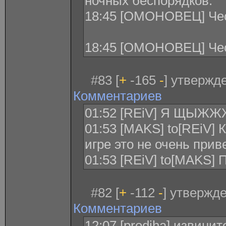
ночных беспорядков.
18:45 [ОМОНОВЕЦ] Чес
18:45 [ОМОНОВЕЦ] Чес
#83 [
+
-165
-
] утвержде
Комментариев
01:52 [REiV] Я ЩЫ
01:53 [MAKS] to[REiV]
игре это не очень приве
01:53 [REiV] to[MAKS
#82 [
+
-112
-
] утвержде
Комментариев
12:07 [prodiha] извинит