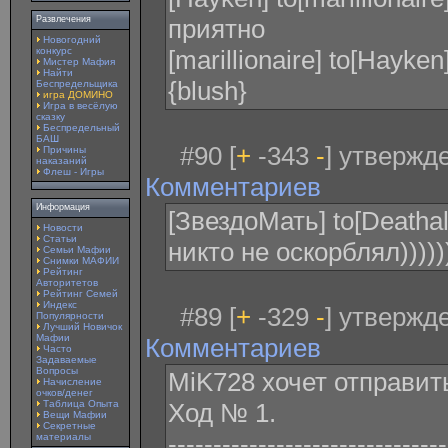
Развлечения
приятно
Новогодний
конкурс
[marillionaire] to[Hayk
Мистер Мафия
Найти
{blush}
Беспредельщика
игра ДОМИНО
Игра в весёлую
сказку
Беспредельный
БАШ
#90 [
+
-343
-
] утвержде
Причины
наказаний
Флеш - Игры
Комментариев
Информация
[ЗвездоМать] to[Deathal
Новости
Статьи
никто не оскорблял)))))
Семьи Мафии
Снимки МАФИИ
Рейтинг
Авторитетов
Рейтинг Семей
Индекс
#89 [
+
-329
-
] утвержде
Популярности
Лучший Новичок
Мафии
Комментариев
Часто
Задаваемые
Вопросы
MiK728 xочет отправит
Начисление
очков/денег
Таблица Опыта
Ход № 1.
Вещи Мафии
Секретные
-------------------------------
материалы