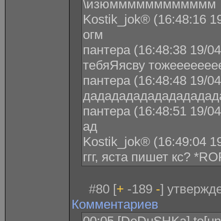
\изюмммммммммммм
Kostik_jok® (16:48:16 1
огм
пантера (16:48:38 19/04
тебяЯясву тожеееееее
пантера (16:48:48 19/04
дададададададададад
пантера (16:48:51 19/04
ад
Kostik_jok® (16:49:04 1
ггг, яста пишет кс? *RO
#80 [
+
-189
-
] утвержде
Комментариев