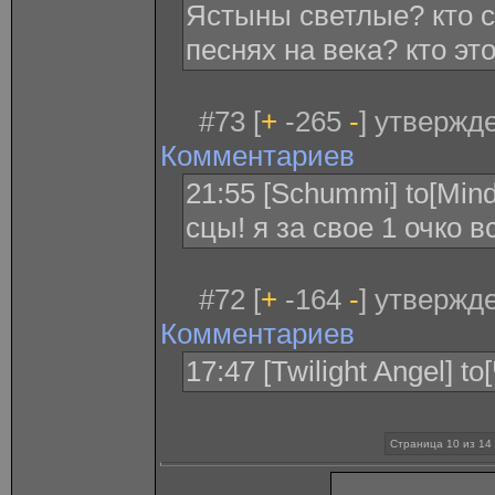
Ястыны светлые? кто с
песнях на века? кто эт
#73 [
+
-265
-
] утвержд
Комментариев
21:55 [Schummi] to[Mind
сцы! я за свое 1 очко 
#72 [
+
-164
-
] утвержд
Комментариев
17:47 [Twilight Angel] 
Страница 10 из 14