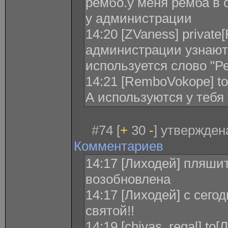
рембо.у меня ремба в о
у администрации
14:20 [ZVaness] privat
администрации узнаютс
используется слово "Р
14:21 [RemboVokope] to
А используются у тебя 
#74 [
+
30
-
] утвержден
Комментариев
14:17 [Лиходей] пляши
возобновлена
14:17 [Лиходей] с сего
святой!!
14:19 [chivas_regal] to[