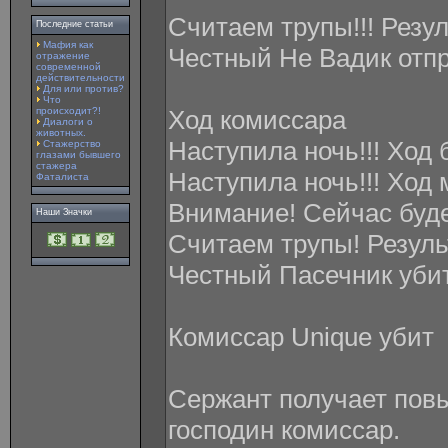
Считаем трупы!!! Резу
Последние статьи
Мафия как
Честный Не Вадик отпр
отражение
современной
действительности
Для или против?
Что
происходит?!
Ход комиссара
Диалоги о
животных.
Наступила ночь!!! Ход б
Стажерство
глазами бывшего
стажера
Наступила ночь!!! Ход 
Фаталиста
Внимание! Сейчас буд
Наши Значки
Считаем трупы! Резуль
Честный Пасечник уби
Комиcсар Unique убит
Сержант получает пов
господин комиссар.