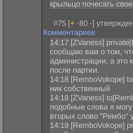
крыльцо почесать свое
#75 [
+
-80
-
] утвержден
Комментариев
14:17 [ZVaness] privat
сообщаю вам о том, чт
администрации, а это 
после партии.
14:18 [RemboVokope] to
ник собственный
14:18 [ZVaness] to[Rem
подобные слова я могу 
вторых слово "Рембо" 
14:19 [RemboVokope] pr