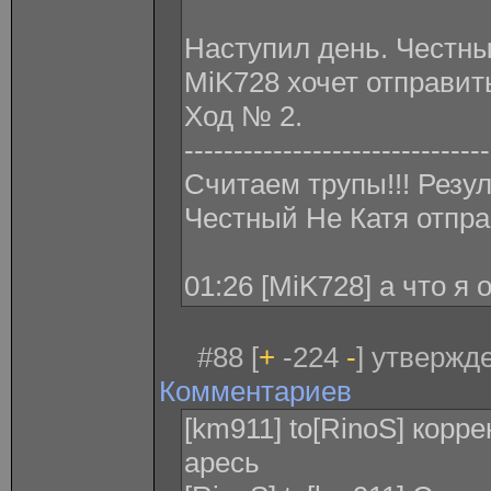
Наступил день. Честн
MiK728 xочет отправит
Ход № 2.
-------------------------------
Считаем трупы!!! Резу
Честный Не Катя отпра
01:26 [MiK728] а что я
#88 [
+
-224
-
] утвержде
Комментариев
[km911] to[RinoS] корр
аресь