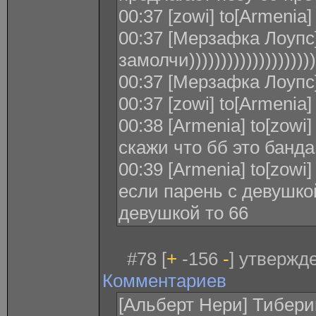
00:37 [zowi] to[Armenia
00:37 [Мерзафка Лоупс]
замолчи))))))))))))))))))))
00:37 [Мерзафка Лоупс
00:37 [zowi] to[Armenia]
00:38 [Armenia] to[zowi
скажи что бб это банд
00:39 [Armenia] to[zowi
если парень с девушкой
девушкой то 66
#78 [
+
-156
-
] утвержде
Комментариев
[Альберт Нери] Тибери