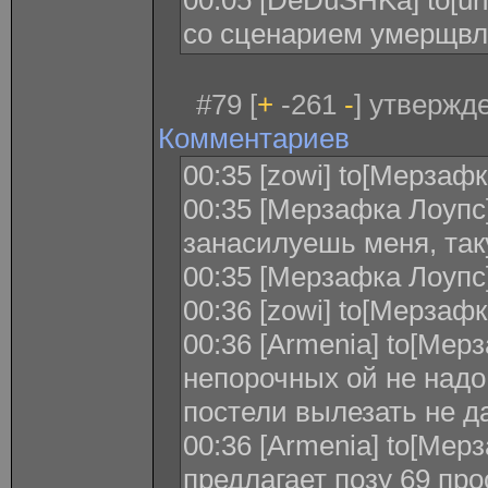
00:05 [DeDuSHKa] to[un
со сценарием умерщв
#79 [
+
-261
-
] утвержде
Комментариев
00:35 [zowi] to[Мерзаф
00:35 [Мерзафка Лоупс] 
занасилуешь меня, та
00:35 [Мерзафка Лоупс]
00:36 [zowi] to[Мерзафк
00:36 [Armenia] to[Мер
непорочных ой не надо
постели вылезать не да
00:36 [Armenia] to[Мер
предлагает позу 69 про