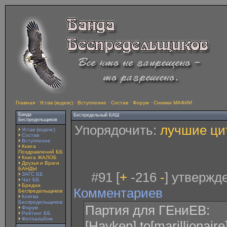
Главная
·
Устав (кодекс)
·
Вступление
·
Состав
·
Форум
·
Снимки МАФИИ
Банда
Беспредельный БАШ
Беспредельщиков
Упорядочить:
лучшие ци
Устав (кодекс)
Состав
Вступление
Книга
Поздравлений ББ
Книга ЖАЛОБ
Друзья и Враги
БАНДЫ
#91 [
+
-216
-
] утвержд
ЗАГС ББ
Чат ББ
Бредни
Комментариев
Беспредельщиков
Клятва
Беспредельщиков
Партия для ГЕниЕВ:
Форум
Рейтинг ББ
Фотоальбом
[Hayken] to[marillionai