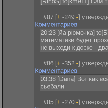
[RinoS] to[km911] Сам т
#87 [
+
-249
-
] утвержде
Комментариев
20:23 [йа рюмочка] to[
математики будет прох
не выходи к доске - дв
#86 [
+
-352
-
] утвержде
Комментариев
03:38 [Dana] Вот как 
сьебали
#85 [
+
-270
-
] утвержде