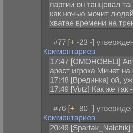
партии он танцевал тан
как ночью мочит людей,
хватае времени на трени
#77 [
+
-23
-
] утвержден
Комментариев
17:47 [ОМОНОВЕЦ] Авт
арест игрока Минет на 
17:48 [Врединка] ой, у
17:49 [Vutz] Как же так
#76 [
+
-80
-
] утвержден
Комментариев
20:49 [Spartak_Nalchik]