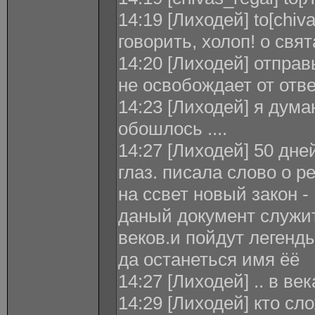
14:19 [Лиходей] to[chiv
говорить, холоп! о свя
14:20 [Лиходей] отправ
не освобождает от отв
14:23 [Лиходей] я дума
обошлось ....
14:27 [Лиходей] 50 дне
глаз. писала слово о 
на ссвет новый закон 
даный документ служит
веков.и пойдут легенд
да останеться имя ёё
14:27 [Лиходей] .. в ве
14:29 [Лиходей] кто сл