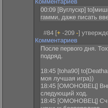
Комментариев
00:09 [Вуглускр] to[ми
гамми, даже писать вв
#84 [
+
-209
-
] утвержде
Комментариев
После первого дня. То
подряд.
18:45 [toha90] to[Deatha
моя лучшая игра))
18:45 [ОМОНОВЕЦ] Вни
следующий ход.
18:45 [ОМОНОВЕЦ] Счи