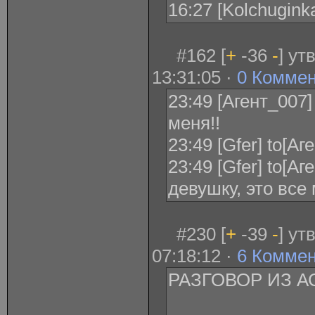
16:27 [Kolchugin
#162 [
+
-36
-
] ут
13:31:05 ·
0 Комме
23:49 [Агент_007]
меня!!
23:49 [Gfer] to[А
23:49 [Gfer] to[А
девушку, это все
#230 [
+
-39
-
] ут
07:18:12 ·
6 Комме
РАЗГОВОР ИЗ А