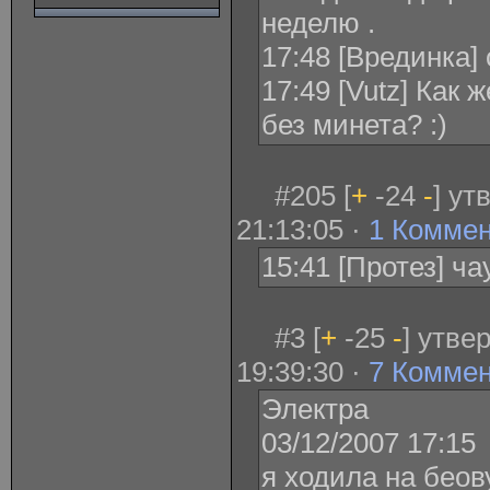
неделю .
17:48 [Врединка] 
17:49 [Vutz] Как 
без минета? :)
#205 [
+
-24
-
] ут
21:13:05 ·
1 Комме
15:41 [Протез] ч
#3 [
+
-25
-
] утве
19:39:30 ·
7 Комме
Электра
03/12/2007 17:15
я ходила на бео