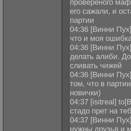
провереного мафа
его сажали, и ос
партии
04:36 [Винни Пух] 
что и моя ошибка
04:36 [Винни Пух] 
делать алиби. До
сливать чижей
04:36 [Винни Пух] 
том, что в парти
новички)
04:37 [isitreal] t
стадо прет на тебя
04:37 [Винни Пух] 
нужны друзья и 