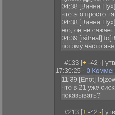
04:38 [Винни Пух]
что это просто т
04:38 [Винни Пух] 
его, он не сажает
04:39 [isitreal] to
потому часто яв
#133 [
+
-42
-
] ут
17:39:25 ·
0 Комме
11:39 [Enot] to[zo
что в 21 уже сис
показывать?
#213 [
+
-42
-
] ут