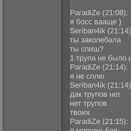
ParadiZe ‎(21:08):
я босс вааще )
Seriban4ik ‎(21:14)
ты заколебала
ты спиш?
1 трупа не было и
ParadiZe ‎(21:14):
я не сплю
Seriban4ik ‎(21:14)
дак трупов нет
нет трупов
твоих
ParadiZe ‎(21:15):
я морозю бля