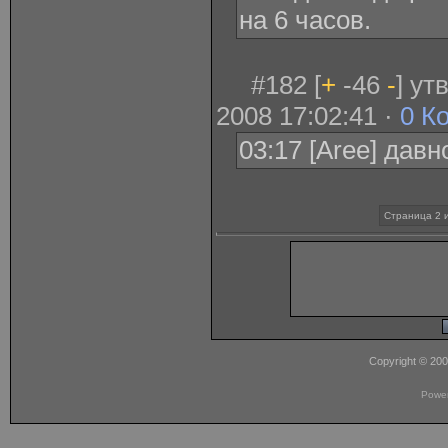
на 6 часов.
#182 [
+
-46
-
] у
2008 17:02:41 ·
0 К
03:17 [Aree] давн
Страница 2 
Copyright © 20
Powe