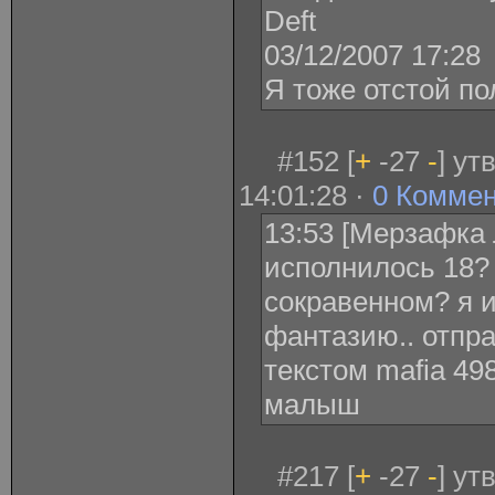
Deft
03/12/2007 17:28
Я тоже отстой по
#152 [
+
-27
-
] ут
14:01:28 ·
0 Комме
13:53 [Мерзафка 
исполнилось 18?
сокравенном? я 
фантазию.. отпра
текстом mafia 49
малыш
#217 [
+
-27
-
] ут