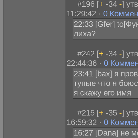
#196 [
+
-34
-
] ут
11:29:42 ·
0 Коммен
22:33 [Gfer] to[Ф
лиха?
#242 [
+
-34
-
] ут
22:44:36 ·
0 Комме
23:41 [bax] я про
тупые что я бою
я скажу его имя
#215 [
+
-35
-
] ут
16:59:32 ·
0 Комме
16:27 [Dana] не м