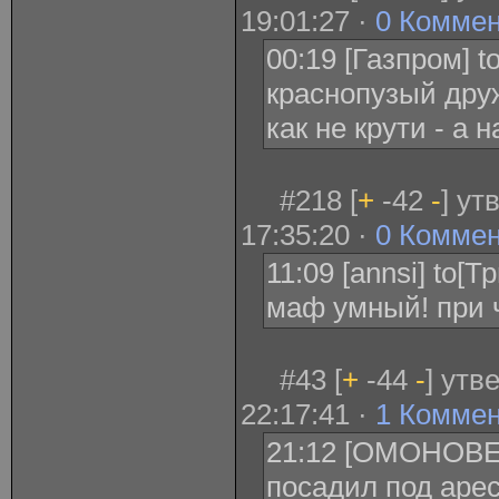
19:01:27 ·
0 Комме
00:19 [Газпром] t
краснопузый друж
как не крути - а 
#218 [
+
-42
-
] ут
17:35:20 ·
0 Комме
11:09 [annsi] to[
маф умный! при 
#43 [
+
-44
-
] утв
22:17:41 ·
1 Комме
21:12 [ОМОНОВЕ
посадил под аре