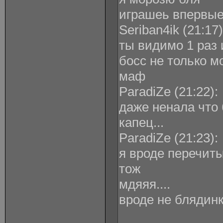
играшеь впервы
Seriban4ik ‎(21:17)
ты видимо 1 раз 
босс не только мо
маф
ParadiZe ‎(21:22):
даже ненала что 
капец...
ParadiZe ‎(21:23):
я вроде перечиты
тож
мдяяя....
вроде не блядинк