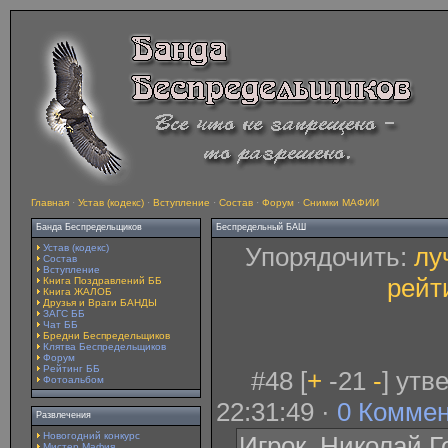
Главная
·
Устав (кодекс)
·
Вступление
·
Состав
·
Форум
·
Снимки МАФИИ
Банда Беспредельщиков
Беспредельный БАШ
Устав (кодекс)
Упорядочить:
лу
Состав
Вступление
рейт
Книга Поздравлений ББ
Книга ЖАЛОБ
Друзья и Враги БАНДЫ
ЗАГС ББ
Чат ББ
Бредни Беспредельщиков
Клятва Беспредельщиков
Форум
Рейтинг ББ
#48 [
+
-21
-
] утв
Фотоальбом
22:31:49 ·
0 Комме
Развлечения
Новогодний конкурс
Игрок. Николай Г
Мистер Мафия