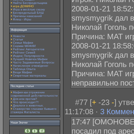
Найти Беспредельщика
2008-01-21 18:52
игра ДОМИНО
Игра в весёлую сказку
Беспредельный БАШ
smysmygrik дал 
Причины наказаний
Флеш - Игры
Николай Гоголь п
Информация
Причина: МАТ иг
Новости
Статьи
Семьи Мафии
2008-01-21 18:58
Снимки МАФИИ
Рейтинг Авторитетов
smysmygrik дал 
Рейтинг Семей
Индекс Популярности
Лучший Новичок Мафии
Николай Гоголь п
Часто Задаваемые Вопросы
Начисление очков/денег
Таблица Опыта
Причина: МАТ игр
Вещи Мафии
Секретные материалы
неправильно пос
Последние статьи
Мафия как отражение
современной действительности
Для или против?
#77 [
+
-23
-
] утв
Что происходит?!
Диалоги о животных.
Стажерство глазами бывшего
11:17:08 ·
3 Коммен
стажера Фаталиста
17:47 [ОМОНОВЕЦ
Наши Значки
посадил под арес