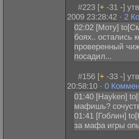
#223 [
+
-31
-
] ут
2009 23:28:42 ·
2 К
02:02 [Моту] to[
боях.. остались 
проверенный чиж.
посадил...
#156 [
+
-33
-
] ут
20:58:10 ·
0 Комме
01:40 [Hayken] to
мафишь? сочуст
01:41 [Гоблин] to
за мафа игры оп