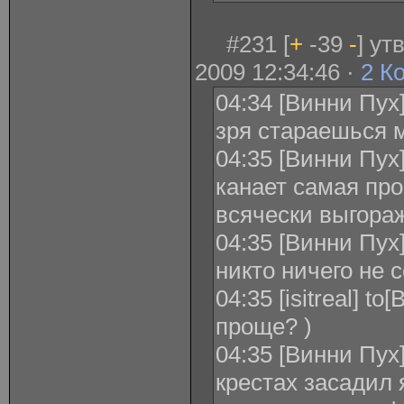
#231 [
+
-39
-
] у
2009 12:34:46 ·
2 К
04:34 [Винни Пух] 
зря стараешься
04:35 [Винни Пух] 
канает самая про
всячески выгора
04:35 [Винни Пух] 
никто ничего не 
04:35 [isitreal] t
проще? )
04:35 [Винни Пух] 
крестах засадил 