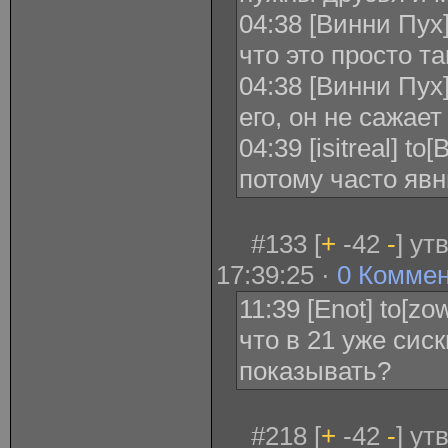
04:38 [Винни Пух]
что это просто т
04:38 [Винни Пух] 
его, он не сажает
04:39 [isitreal] to
потому часто яв
#133 [
+
-42
-
] ут
17:39:25 ·
0 Комме
11:39 [Enot] to[zo
что в 21 уже сис
показывать?
#218 [
+
-42
-
] ут