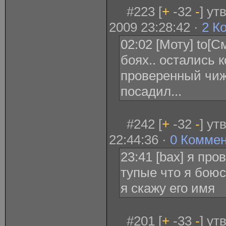
#223 [
+
-32
-
] ут
2009 23:28:42 ·
2 К
02:02 [Моту] to[
боях.. остались 
проверенный чиж.
посадил...
#242 [
+
-32
-
] ут
22:44:36 ·
0 Комме
23:41 [bax] я про
тупые что я бою
я скажу его имя
#201 [
+
-33
-
] ут