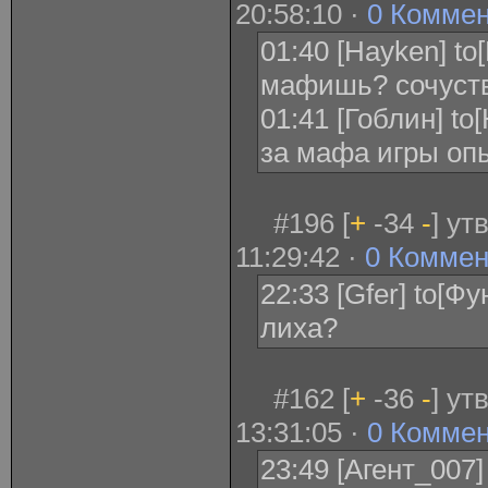
20:58:10 ·
0 Комме
01:40 [Hayken] to
мафишь? сочуст
01:41 [Гоблин] to
за мафа игры оп
#196 [
+
-34
-
] ут
11:29:42 ·
0 Коммен
22:33 [Gfer] to[Ф
лиха?
#162 [
+
-36
-
] ут
13:31:05 ·
0 Комме
23:49 [Агент_007]