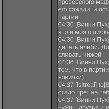
провереного мафа
его сажали, и ос
партии
04:36 [Винни Пух] 
что и моя ошибка
04:36 [Винни Пух] 
делать алиби. До
сливать чижей
04:36 [Винни Пух] 
том, что в парти
новички)
04:37 [isitreal] t
стадо прет на тебя
04:37 [Винни Пух] 
нужны друзья и 