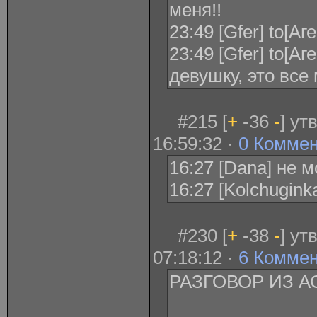
меня!!
23:49 [Gfer] to[А
23:49 [Gfer] to[А
девушку, это все
#215 [
+
-36
-
] ут
16:59:32 ·
0 Комме
16:27 [Dana] не м
16:27 [Kolchugin
#230 [
+
-38
-
] ут
07:18:12 ·
6 Комме
РАЗГОВОР ИЗ А