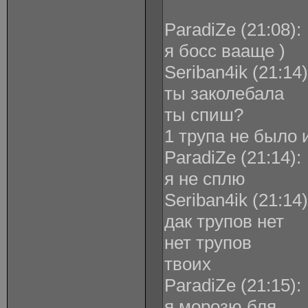
ParadiZe ‎(21:08):
я босс вааще )
Seriban4ik ‎(21:14)
ты заколебала
ты спиш?
1 трупа не было и
ParadiZe ‎(21:14):
я не сплю
Seriban4ik ‎(21:14)
дак трупов нет
нет трупов
твоих
ParadiZe ‎(21:15):
я морозю бля