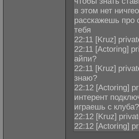
чтобы знать став
в этом нет ничге
расскажешь про с
тебя
22:11 [Kruz] priva
22:11 [Actoring] p
айпи?
22:11 [Kruz] priva
знаю?
22:12 [Actoring] p
интерент подклю
играешь с клуба?
22:12 [Kruz] priva
22:12 [Actoring] p