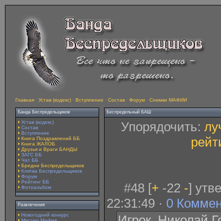
Главная
·
Устав (кодекс)
·
Вступление
·
Состав
·
Форум
·
Снимки МАФИИ
Банда Беспредельщиков
Беспредельный БАШ
Устав (кодекс)
Упорядочить:
лу
Состав
Вступление
рейт
Книга Поздравлений ББ
Книга ЖАЛОБ
Друзья и Враги БАНДЫ
ЗАГС ББ
Чат ББ
Бредни Беспредельщиков
Клятва Беспредельщиков
Форум
Рейтинг ББ
#48 [
+
-22
-
] утв
Фотоальбом
22:31:49 ·
0 Комме
Развлечения
Новогодний конкурс
Игрок. Николай Г
Мистер Мафия