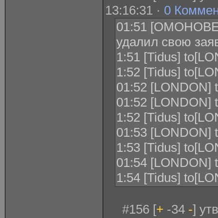
13:16:31 ·
0 Комме
01:51 [ОМОНОВЕ
удалил свою заяв
1:51 [Tidus] to[L
1:52 [Tidus] to[L
01:52 [LONDON] to
01:52 [LONDON] to
1:52 [Tidus] to[LO
01:53 [LONDON] to[
1:53 [Tidus] to[LON
01:54 [LONDON] to
1:54 [Tidus] to[
#156 [
+
-34
-
] ут