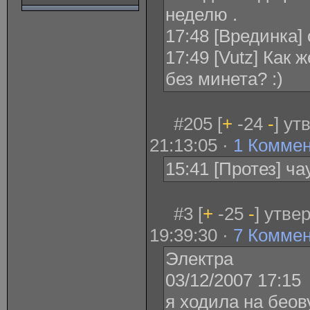
неделю .
17:48 [Врединка] 
17:49 [Vutz] Как 
без минета? :)
#205 [
+
-24
-
] ут
21:13:05 ·
1 Комме
15:41 [Протез] ч
#3 [
+
-25
-
] утве
19:39:30 ·
7 Комме
Электра
03/12/2007 17:15
я ходила на бео