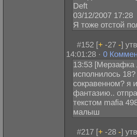
Deft
03/12/2007 17:28
Я тоже отстой по
#152 [
+
-27
-
] ут
14:01:28 ·
0 Комме
13:53 [Мерзафка 
исполнилось 18?
сокравенном? я 
фантазию.. отпра
текстом mafia 49
малыш
#217 [
+
-28
-
] ут