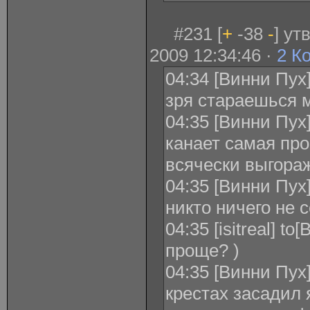
#231 [
+
-38
-
] у
2009 12:34:46 ·
2 К
04:34 [Винни Пух] 
зря стараешься
04:35 [Винни Пух] 
канает самая про
всячески выгора
04:35 [Винни Пух] 
никто ничего не 
04:35 [isitreal] t
проще? )
04:35 [Винни Пух] 
крестах засадил 