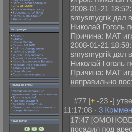
Найти Беспредельщика
2008-01-21 18:52
игра ДОМИНО
Игра в весёлую сказку
Беспредельный БАШ
smysmygrik дал 
Причины наказаний
Флеш - Игры
Николай Гоголь п
Информация
Причина: МАТ иг
Новости
Статьи
Семьи Мафии
2008-01-21 18:58
Снимки МАФИИ
Рейтинг Авторитетов
smysmygrik дал 
Рейтинг Семей
Индекс Популярности
Лучший Новичок Мафии
Николай Гоголь п
Часто Задаваемые Вопросы
Начисление очков/денег
Таблица Опыта
Причина: МАТ игр
Вещи Мафии
Секретные материалы
неправильно пос
Последние статьи
Мафия как отражение
современной действительности
Для или против?
#77 [
+
-23
-
] утв
Что происходит?!
Диалоги о животных.
Стажерство глазами бывшего
11:17:08 ·
3 Коммен
стажера Фаталиста
17:47 [ОМОНОВЕЦ
Наши Значки
посадил под арес