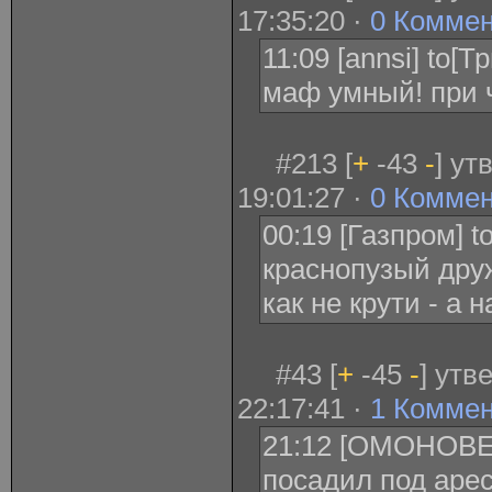
17:35:20 ·
0 Комме
11:09 [annsi] to[
маф умный! при 
#213 [
+
-43
-
] ут
19:01:27 ·
0 Комме
00:19 [Газпром] t
краснопузый друж
как не крути - а 
#43 [
+
-45
-
] утв
22:17:41 ·
1 Комме
21:12 [ОМОНОВЕ
посадил под аре