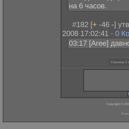
на 6 часов.
#182 [
+
-46
-
] у
2008 17:02:41 ·
0 К
03:17 [Aree] давн
Страница 2 
Copyright © 20
Powe