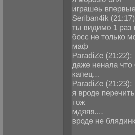
играшеь впервы
Seriban4ik ‎(21:17)
ты видимо 1 раз 
босс не только мо
маф
ParadiZe ‎(21:22):
даже ненала что 
капец...
ParadiZe ‎(21:23):
я вроде перечиты
тож
мдяяя....
вроде не блядинк