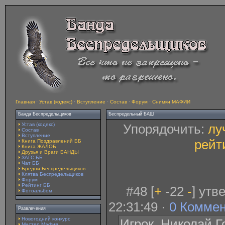
Главная
·
Устав (кодекс)
·
Вступление
·
Состав
·
Форум
·
Снимки МАФИИ
Банда Беспредельщиков
Беспредельный БАШ
Устав (кодекс)
Упорядочить:
лу
Состав
Вступление
рейт
Книга Поздравлений ББ
Книга ЖАЛОБ
Друзья и Враги БАНДЫ
ЗАГС ББ
Чат ББ
Бредни Беспредельщиков
Клятва Беспредельщиков
Форум
Рейтинг ББ
#48 [
+
-22
-
] утв
Фотоальбом
22:31:49 ·
0 Комме
Развлечения
Новогодний конкурс
Игрок. Николай Г
Мистер Мафия