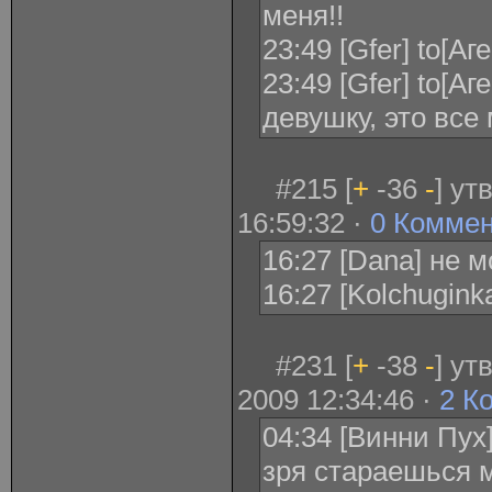
меня!!
23:49 [Gfer] to[А
23:49 [Gfer] to[А
девушку, это все
#215 [
+
-36
-
] ут
16:59:32 ·
0 Комме
16:27 [Dana] не м
16:27 [Kolchugin
#231 [
+
-38
-
] у
2009 12:34:46 ·
2 К
04:34 [Винни Пух] 
зря стараешься