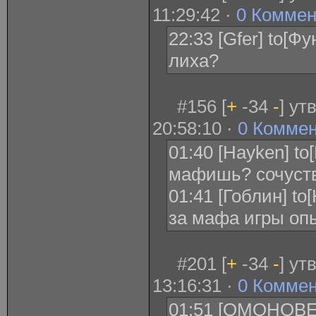
11:29:42 ·
0 Коммен
22:33 [Gfer] to[Ф
лиха?
#156 [
+
-34
-
] ут
20:58:10 ·
0 Комме
01:40 [Hayken] to
мафишь? сочуст
01:41 [Гоблин] to
за мафа игры оп
#201 [
+
-34
-
] ут
13:16:31 ·
0 Комме
01:51 [ОМОНОВЕ