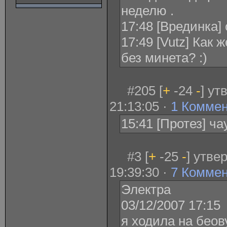
неделю .
17:48 [Врединка] 
17:49 [Vutz] Как 
без минета? :)
#205 [
+
-24
-
] ут
21:13:05 ·
1 Комме
15:41 [Протез] ч
#3 [
+
-25
-
] утве
19:39:30 ·
7 Комме
Электра
03/12/2007 17:15
я ходила на бео