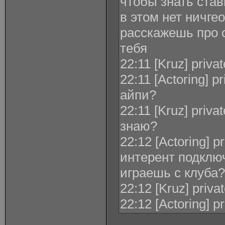
чтобы знать став
в этом нет ничге
расскажешь про с
тебя
22:11 [Kruz] priva
22:11 [Actoring] p
айпи?
22:11 [Kruz] priva
знаю?
22:12 [Actoring] p
интерент подклю
играешь с клуба?
22:12 [Kruz] priva
22:12 [Actoring] p