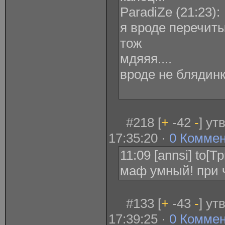
ParadiZe ‎(21:23):
я вроде перечиты
тож
мдяяя....
вроде не блядинк
#218 [
+
-42
-
] ут
17:35:20 ·
0 Комме
11:09 [annsi] to[
маф умный! при 
#133 [
+
-43
-
] ут
17:39:25 ·
0 Комме