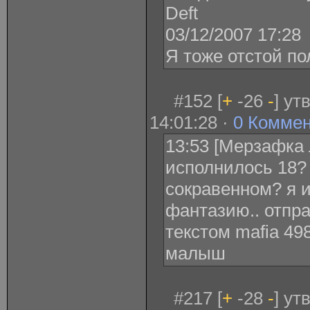
Deft
03/12/2007 17:28
Я тоже отстой по
#152 [
+
-26
-
] ут
14:01:28 ·
0 Комме
13:53 [Мерзафка 
исполнилось 18?
сокравенном? я 
фантазию.. отпра
текстом mafia 49
малыш
#217 [
+
-28
-
] ут