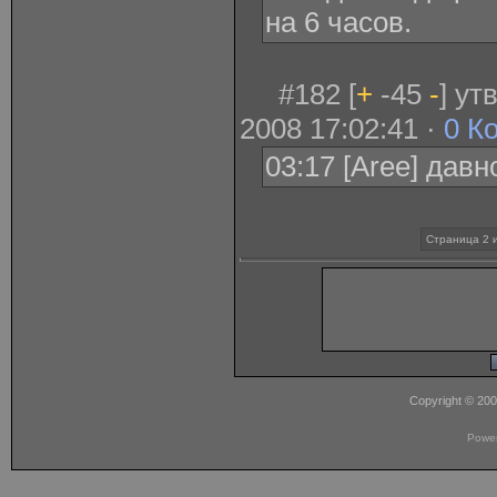
на 6 часов.
#182 [
+
-45
-
] у
2008 17:02:41 ·
0 К
03:17 [Aree] давн
Страница 2 
Copyright © 20
Powe