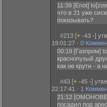
11:39 [Enot] to[zo
что в 21 уже сис
показывать?
#213 [
+
-43
-
] ут
19:01:27 ·
0 Комме
00:19 [Газпром] t
краснопузый друж
как не крути - а 
#43 [
+
-45
-
] утв
22:17:41 ·
1 Комме
21:12 [ОМОНОВЕ
посадил под аре