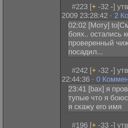
#223 [
+
-32
-
] ут
2009 23:28:42 ·
2 К
02:02 [Моту] to[
боях.. остались 
проверенный чиж.
посадил...
#242 [
+
-32
-
] ут
22:44:36 ·
0 Комме
23:41 [bax] я про
тупые что я бою
я скажу его имя
#196 [
+
-33
-
] ут