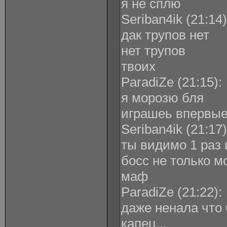
я не сплю
Seriban4ik ‎(21:14)
дак трупов нет
нет трупов
твоих
ParadiZe ‎(21:15):
я морозю бля
играшеь впервы
Seriban4ik ‎(21:17)
ты видимо 1 раз 
босс не только мо
маф
ParadiZe ‎(21:22):
даже ненала что 
капец...