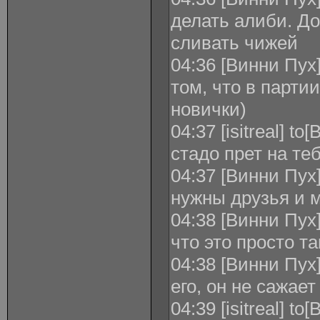
делать алиби. До
сливать чижей
04:36 [Винни Пух] 
том, что в парти
новички)
04:37 [isitreal] t
стадо прет на тебя
04:37 [Винни Пух] 
нужны друзья и 
04:38 [Винни Пух]
что это просто т
04:38 [Винни Пух] 
его, он не сажает
04:39 [isitreal] to