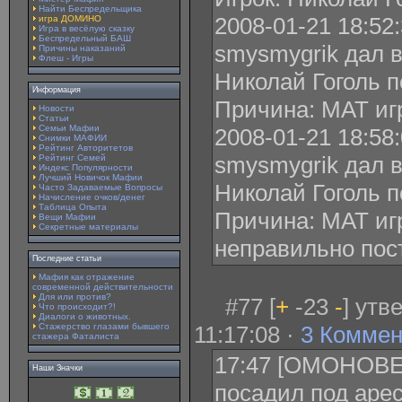
Найти Беспредельщика
2008-01-21 18:52
игра ДОМИНО
Игра в весёлую сказку
Беспредельный БАШ
smysmygrik дал 
Причины наказаний
Флеш - Игры
Николай Гоголь п
Информация
Причина: МАТ иг
Новости
Статьи
Семьи Мафии
2008-01-21 18:58
Снимки МАФИИ
Рейтинг Авторитетов
smysmygrik дал 
Рейтинг Семей
Индекс Популярности
Лучший Новичок Мафии
Николай Гоголь п
Часто Задаваемые Вопросы
Начисление очков/денег
Таблица Опыта
Причина: МАТ игр
Вещи Мафии
Секретные материалы
неправильно пос
Последние статьи
Мафия как отражение
современной действительности
Для или против?
#77 [
+
-23
-
] утв
Что происходит?!
Диалоги о животных.
Стажерство глазами бывшего
11:17:08 ·
3 Коммен
стажера Фаталиста
17:47 [ОМОНОВЕЦ
Наши Значки
посадил под арес