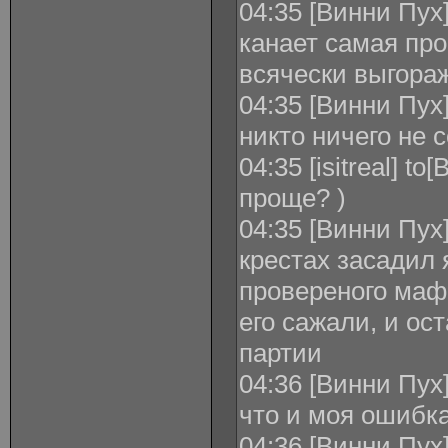
04:35 [Винни Пух] 
канает самая про
всячески выгора
04:35 [Винни Пух] 
никто ничего не 
04:35 [isitreal] t
проще? )
04:35 [Винни Пух] 
крестах засадил 
провереного мафа
его сажали, и ос
партии
04:36 [Винни Пух] 
что и моя ошибка
04:36 [Винни Пух] 