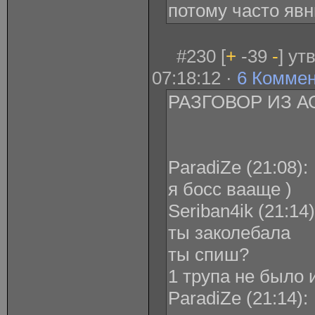
потому часто яв
#230 [
+
-39
-
] ут
07:18:12 ·
6 Комме
РАЗГОВОР ИЗ А
ParadiZe ‎(21:08):
я босс вааще )
Seriban4ik ‎(21:14)
ты заколебала
ты спиш?
1 трупа не было и
ParadiZe ‎(21:14):