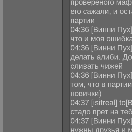
провереного мафа
его сажали, и ос
партии
04:36 [Винни Пух] 
что и моя ошибка
04:36 [Винни Пух] 
делать алиби. До
сливать чижей
04:36 [Винни Пух] 
том, что в парти
новички)
04:37 [isitreal] t
стадо прет на тебя
04:37 [Винни Пух] 
нужны друзья и 