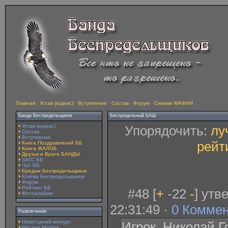
Главная
·
Устав (кодекс)
·
Вступление
·
Состав
·
Форум
·
Снимки МАФИИ
Банда Беспредельщиков
Беспредельный БАШ
Устав (кодекс)
Упорядочить:
лу
Состав
Вступление
рейт
Книга Поздравлений ББ
Книга ЖАЛОБ
Друзья и Враги БАНДЫ
ЗАГС ББ
Чат ББ
Бредни Беспредельщиков
Клятва Беспредельщиков
Форум
Рейтинг ББ
#48 [
+
-22
-
] утв
Фотоальбом
22:31:49 ·
0 Комме
Развлечения
Новогодний конкурс
Игрок. Николай Г
Мистер Мафия