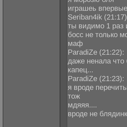
играшеь впервы
Seriban4ik ‎(21:17)
ты видимо 1 раз 
босс не только мо
маф
ParadiZe ‎(21:22):
даже ненала что 
капец...
ParadiZe ‎(21:23):
я вроде перечиты
тож
мдяяя....
вроде не блядинк