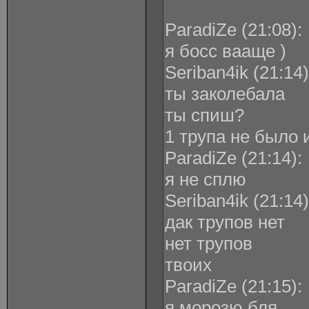
ParadiZe ‎(21:08):
я босс вааще )
Seriban4ik ‎(21:14)
ты заколебала
ты спиш?
1 трупа не было и
ParadiZe ‎(21:14):
я не сплю
Seriban4ik ‎(21:14)
дак трупов нет
нет трупов
твоих
ParadiZe ‎(21:15):
я морозю бля