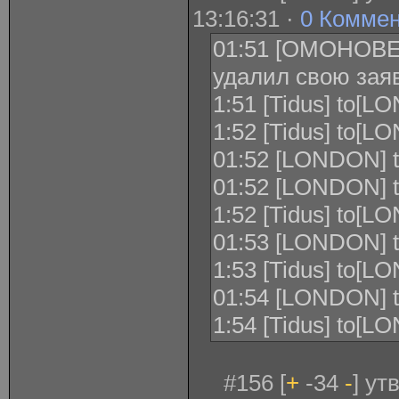
13:16:31 ·
0 Комме
01:51 [ОМОНОВЕ
удалил свою заяв
1:51 [Tidus] to[L
1:52 [Tidus] to[L
01:52 [LONDON] to
01:52 [LONDON] to
1:52 [Tidus] to[LO
01:53 [LONDON] to[
1:53 [Tidus] to[LON
01:54 [LONDON] to
1:54 [Tidus] to[
#156 [
+
-34
-
] ут