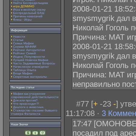
Найти Беспредельщика
2008-01-21 18:52
игра ДОМИНО
Игра в весёлую сказку
Беспредельный БАШ
smysmygrik дал 
Причины наказаний
Флеш - Игры
Николай Гоголь п
Информация
Причина: МАТ иг
Новости
Статьи
Семьи Мафии
2008-01-21 18:58
Снимки МАФИИ
Рейтинг Авторитетов
smysmygrik дал 
Рейтинг Семей
Индекс Популярности
Лучший Новичок Мафии
Николай Гоголь п
Часто Задаваемые Вопросы
Начисление очков/денег
Таблица Опыта
Причина: МАТ игр
Вещи Мафии
Секретные материалы
неправильно пос
Последние статьи
Мафия как отражение
современной действительности
Для или против?
#77 [
+
-23
-
] утв
Что происходит?!
Диалоги о животных.
Стажерство глазами бывшего
11:17:08 ·
3 Коммен
стажера Фаталиста
17:47 [ОМОНОВЕЦ
Наши Значки
посадил под арес