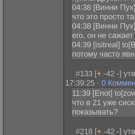
04:38 [Винни Пух]
что это просто т
04:38 [Винни Пух] 
его, он не сажает
04:39 [isitreal] to
потому часто яв
#133 [
+
-42
-
] ут
17:39:25 ·
0 Комме
11:39 [Enot] to[zo
что в 21 уже сис
показывать?
#218 [
+
-42
-
] ут