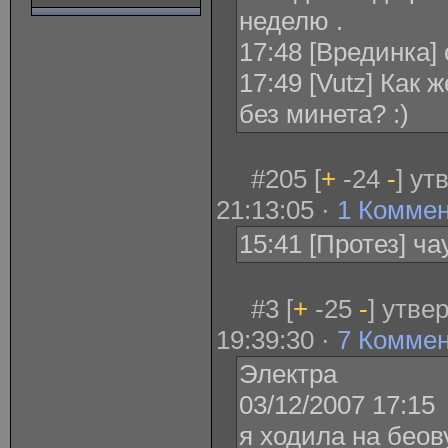
неделю .
17:48 [Врединка] 
17:49 [Vutz] Как 
без минета? :)
#205 [
+
-24
-
] ут
21:13:05 ·
1 Комме
15:41 [Протез] ч
#3 [
+
-25
-
] утве
19:39:30 ·
7 Комме
Электра
03/12/2007 17:15
я ходила на бео