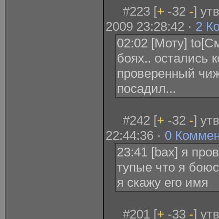
#223 [
+
-32
-
] ут
2009 23:28:42 ·
2 К
02:02 [Моту] to[
боях.. остались 
проверенный чиж.
посадил...
#242 [
+
-32
-
] ут
22:44:36 ·
0 Комме
23:41 [bax] я про
тупые что я бою
я скажу его имя
#201 [
+
-33
-
] ут