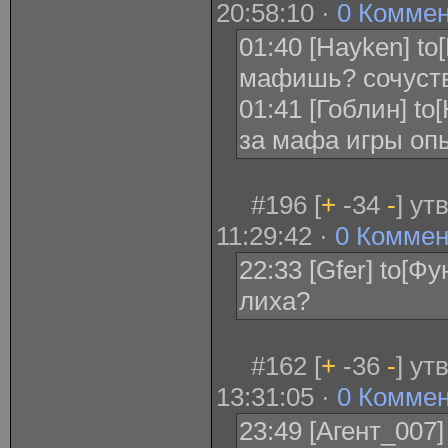
20:58:10 ·
0 Комме
01:40 [Hayken] to
мафишь? сочуст
01:41 [Гоблин] to
за мафа игры оп
#196 [
+
-34
-
] ут
11:29:42 ·
0 Коммен
22:33 [Gfer] to[Ф
лиха?
#162 [
+
-36
-
] ут
13:31:05 ·
0 Комме
23:49 [Агент_007]