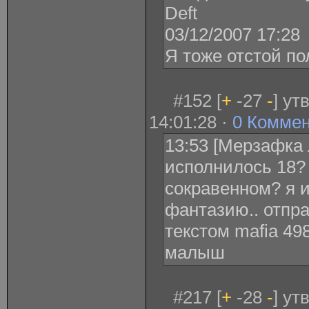
Deft
03/12/2007 17:28
Я тоже отстой по
#152 [
+
-27
-
] ут
14:01:28 ·
0 Комме
13:53 [Мерзафка 
исполнилось 18?
сокравенном? я 
фантазию.. отпра
текстом mafia 49
малыш
#217 [
+
-28
-
] ут