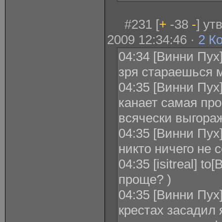
#231 [
+
-38
-
] у
2009 12:34:46 ·
2 К
04:34 [Винни Пух] 
зря стараешься
04:35 [Винни Пух] 
канает самая про
всячески выгора
04:35 [Винни Пух] 
никто ничего не 
04:35 [isitreal] t
проще? )
04:35 [Винни Пух] 
крестах засадил 