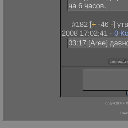
на 6 часов.
#182 [
+
-46
-
] у
2008 17:02:41 ·
0 К
03:17 [Aree] давн
Страница 2 
Copyright © 20
Powe