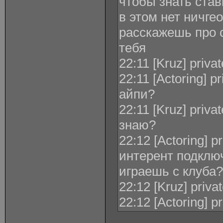
чтобы знать став
в этом нет ничге
расскажешь про с
тебя
22:11 [Kruz] priva
22:11 [Actoring] p
айпи?
22:11 [Kruz] priva
знаю?
22:12 [Actoring] p
интерент подклю
играешь с клуба?
22:12 [Kruz] priva
22:12 [Actoring] p