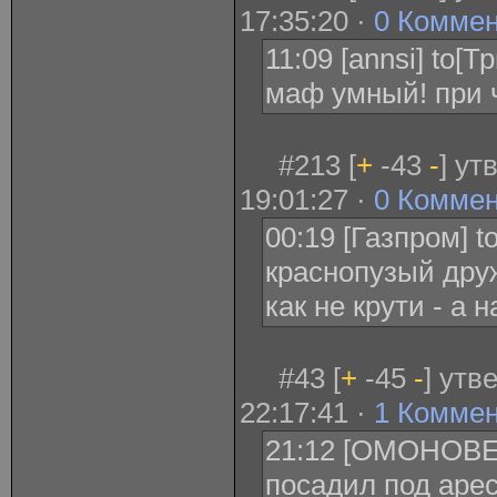
17:35:20 ·
0 Комме
11:09 [annsi] to[
маф умный! при 
#213 [
+
-43
-
] ут
19:01:27 ·
0 Комме
00:19 [Газпром] t
краснопузый друж
как не крути - а 
#43 [
+
-45
-
] утв
22:17:41 ·
1 Комме
21:12 [ОМОНОВЕ
посадил под аре