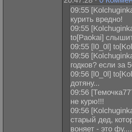
20:47:28 ·
0 Комме
09:55 [Kolchuginka
курить вредно!
09:55 [Kolchugink
to[Paokai] слыши
09:55 [l0_0l] to[K
09:56 [Kolchuginka
годков? если за 
09:56 [l0_0l] to[K
дотяну...
09:56 [Темочка777
не курю!!!
09:56 [Kolchuginka
старый дед, кот
воняет - это фу....