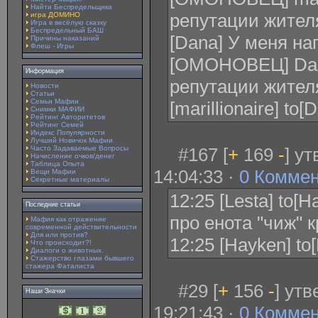
Найти Беспредельщика
репутации жителя
игра ДОМИНО
Игра в весёлую сказку
Беспредельный БАШ
[Dana] У меня нап 
Причины наказаний
Флеш - Игры
[ОМОНОВЕЦ] Dan
Информация
репутации жителя 
Новости
Статьи
Семьи Мафии
[marillionaire] to
Снимки МАФИИ
Рейтинг Авторитетов
Рейтинг Семей
Индекс Популярности
Лучший Новичок Мафии
Часто Задаваемые Вопросы
#167 [
+
169
-
] у
Начисление очков/денег
Таблица Опыта
14:04:33 ·
0 Комме
Вещи Мафии
Секретные материалы
12:25 [Lesta] to[H
Последние статьи
про енота "чиж" 
Мафия как отражение
современной действительности
Для или против?
12:25 [Hayken] to[
Что происходит?!
Диалоги о животных.
Стажерство глазами бывшего
стажера Фаталиста
#29 [
+
156
-
] ут
Наши Значки
19:21:43 ·
0 Комме