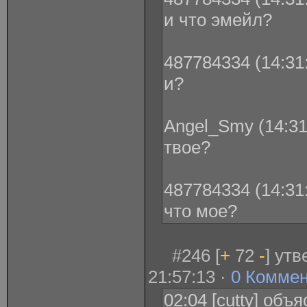
и что эмейл?
487784334 (14:31:
и?
Angel_Smy (14:31
твое?
487784334 (14:31:
что мое?
#246 [
+
72
-
] ут
21:57:13 ·
0 Комме
02:04 [cutty] объ