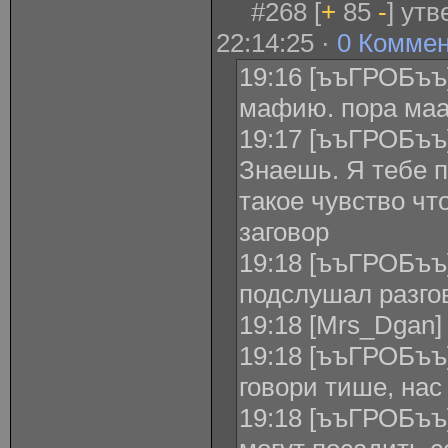
#268 [
+
85
-
] ут
22:14:25 ·
0 Комме
19:16 [ъъГРОБъъ] 
мафию. пора маа
19:17 [ъъГРОБъъ]
Знаешь. Я тебе п
такое чувство чт
заговор
19:18 [ъъГРОБъъ]
подслушал разго
19:18 [Mrs_Dgan]
19:18 [ъъГРОБъъ]
говори тише, нас
19:18 [ъъГРОБъъ]