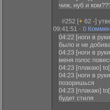
чиж, нуб и ком??
#252 [
+
62
-
] ут
09:41:51 ·
0 Комме
04:22 [ноги в рук
было и не добива
04:23 [ноги в рук
меня голос повес
04:23 [плакаю] to
04:23 [ноги в рук
позоришься
04:23 [плакаю] to
будет стиля