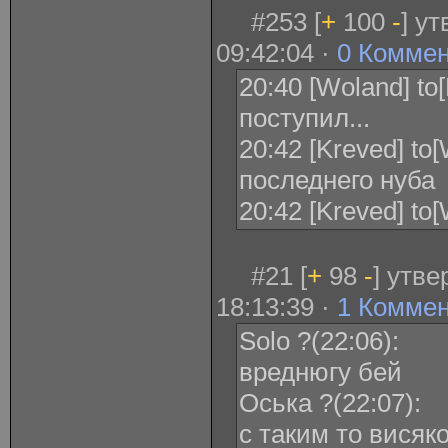
#253 [
+
100
-
] у
09:42:04 ·
0 Комме
20:40 [Woland] to
поступил...
20:42 [Kreved] to
последнего нуба
20:42 [Kreved] t
#21 [
+
98
-
] утв
18:13:39 ·
1 Комме
Solo ?(22:06):
вреднюгу бей
Оська ?(22:07):
с таким то висяк