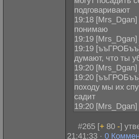
могут посадить с
подговаривают
19:18 [Mrs_Dgan]
понимаю
19:19 [Mrs_Dgan]
19:19 [ъъГРОБъъ
думают, что ты у
19:20 [Mrs_Dgan]
19:20 [ъъГРОБъъ]
походу мы их спу
садит
19:20 [Mrs_Dgan]
#265 [
+
80
-
] ут
21:41:33 ·
0 Комме