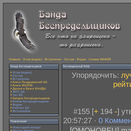
Главная
·
Устав (кодекс)
·
Вступление
·
Состав
·
Форум
·
Снимки МАФИИ
Банда Беспредельщиков
Беспредельный БАШ
Устав (кодекс)
Упорядочить:
лу
Состав
Вступление
рейт
Книга Поздравлений ББ
Книга ЖАЛОБ
Друзья и Враги БАНДЫ
ЗАГС ББ
Чат ББ
Бредни Беспредельщиков
Клятва Беспредельщиков
Форум
Рейтинг ББ
#155 [
+
194
-
] у
Фотоальбом
20:57:27 ·
0 Комме
Развлечения
Новогодний конкурс
[ОМОНОВЕЦ] maril
Мистер Мафия