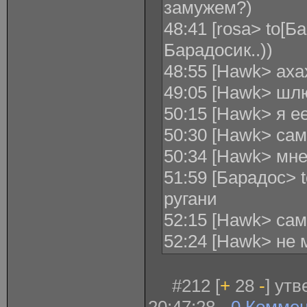
замужем?)
48:41 [rosa> to[Б
Барадосик..))
48:55 [Hawk> аха
49:05 [Hawk> шл
50:15 [Hawk> я 
50:30 [Hawk> са
50:34 [Hawk> мне
51:59 [Барадос> 
ругани
52:15 [Hawk> са
52:24 [Hawk> не
#212 [
+
28
-
] ут