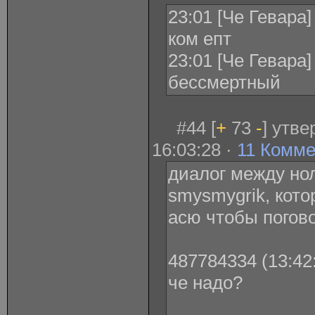
23:01 [Че Гевара
ком епт
23:01 [Че Гевара
бессмертный
#44 [
+
73
-
] утв
16:03:28 ·
11 Комм
диалог между но
smysmygrik, кото
асю чтобы погов
487784334 (13:42:
че надо?