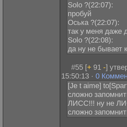
Solo ?(22:07):
пробуй
Оська ?(22:07):
так у меня даже 
Solo ?(22:08):
да ну не бывает 
#55 [
+
91
-
] утв
15:50:13 ·
0 Комме
[Je t aime] to[Spa
сложно запомнит
ЛИСС!!! ну не ЛИС
сложно запомнить