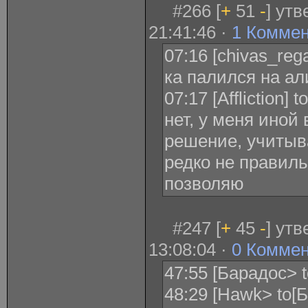
#266 [
+
51
-
] ут
21:41:46 ·
1 Комме
07:16 [chivas_regal
ка палился на а
07:17 [Affliction]
нет, у меня иной
решение, учитыв
редко не правиль
позволяю
#247 [
+
45
-
] ут
13:08:04 ·
0 Комме
47:55 [Барадос> t
48:29 [Hawk> to[