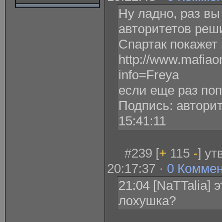
Ну ладно, раз в
авторитетов реш
Спартак покажет
http://www.mafiao
info=Freya
если еще раз поп
Подпись: авторит
15:41:11
#239 [
+
115
-
] у
20:17:37 ·
0 Комме
21:04 [NaTTalia] э
лохушка?