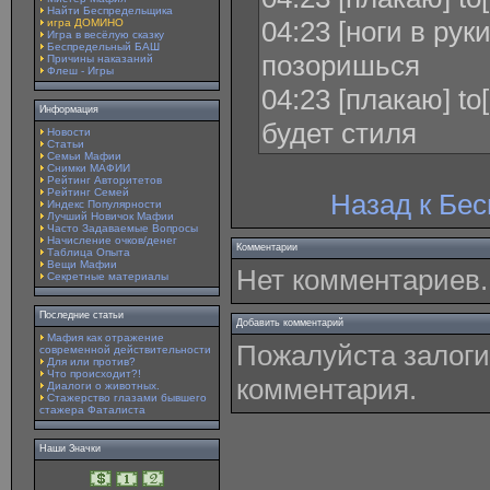
Найти Беспредельщика
04:23 [ноги в рук
игра ДОМИНО
Игра в весёлую сказку
Беспредельный БАШ
позоришься
Причины наказаний
Флеш - Игры
04:23 [плакаю] to
Информация
будет стиля
Новости
Статьи
Семьи Мафии
Снимки МАФИИ
Рейтинг Авторитетов
Рейтинг Семей
Назад к Бе
Индекс Популярности
Лучший Новичок Мафии
Часто Задаваемые Вопросы
Начисление очков/денег
Комментарии
Таблица Опыта
Вещи Мафии
Нет комментариев.
Секретные материалы
Последние статьи
Добавить комментарий
Мафия как отражение
Пожалуйста залоги
современной действительности
Для или против?
Что происходит?!
комментария.
Диалоги о животных.
Стажерство глазами бывшего
стажера Фаталиста
Наши Значки