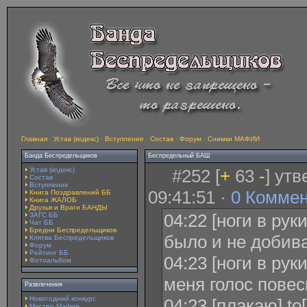
Главная
·
Устав (кодекс)
·
Вступление
·
Состав
·
Форум
·
Снимки МАФИИ
Банда Беспредельщиков
Беспредельный БАШ
Устав (кодекс)
#252 [
+
63
-
] ут
Состав
Вступление
09:41:51 ·
0 Комме
Книга Поздравлений ББ
Книга ЖАЛОБ
Друзья и Враги БАНДЫ
04:22 [ноги в рук
ЗАГС ББ
Чат ББ
Бредни Беспредельщиков
было и не добива
Клятва Беспредельщиков
Форум
Рейтинг ББ
04:23 [ноги в рук
Фотоальбом
меня голос повес
Развлечения
Новогодний конкурс
04:23 [плакаю] to
Мистер Мафия