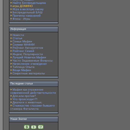
Найти Беспредельщика
игра ДОМИНО
Игра в весёлую сказку
Беспредельный БАШ
Причины наказаний
Флеш - Игры
Информация
Новости
Статьи
Семьи Мафии
Снимки МАФИИ
Рейтинг Авторитетов
Рейтинг Семей
Индекс Популярности
Лучший Новичок Мафии
Часто Задаваемые Вопросы
Начисление очков/денег
Таблица Опыта
Вещи Мафии
Секретные материалы
Последние статьи
Мафия как отражение
современной действительности
Для или против?
Что происходит?!
Диалоги о животных.
Стажерство глазами бывшего
стажера Фаталиста
Наши Значки