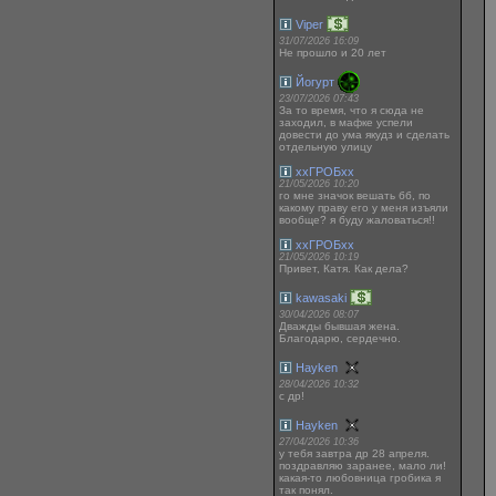
Viper
31/07/2026 16:09
Не прошло и 20 лет
Йогурт
23/07/2026 07:43
За то время, что я сюда не
заходил, в мафке успели
довести до ума якудз и сделать
отдельную улицу
ххГРОБхх
21/05/2026 10:20
го мне значок вешать бб, по
какому праву его у меня изъяли
вообще? я буду жаловаться!!
ххГРОБхх
21/05/2026 10:19
Привет, Катя. Как дела?
kawasaki
30/04/2026 08:07
Дважды бывшая жена.
Благодарю, сердечно.
Hayken
28/04/2026 10:32
с др!
Hayken
27/04/2026 10:36
у тебя завтра др 28 апреля.
поздравляю заранее, мало ли!
какая-то любовница гробика я
так понял.