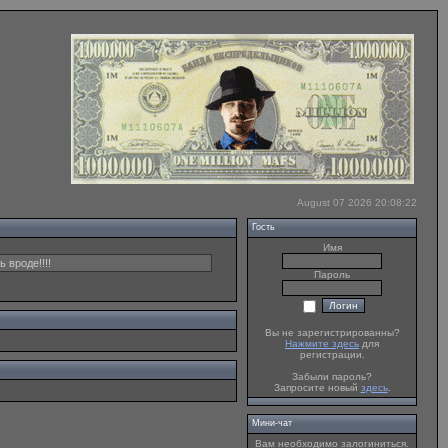
August 07 2026 20:08:22
Гость
Имя
 вроде!!!!
Пароль
Вы не зарегистрированны?
Нажмите здесь
для
регистрации.
Забыли пароль?
Запросите новый
здесь
.
Мини-чат
Вам необходимо залогиниться.