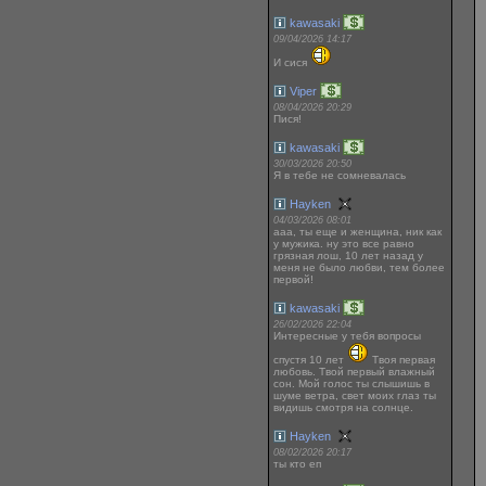
kawasaki
09/04/2026 14:17
И сися
Viper
08/04/2026 20:29
Пися!
kawasaki
30/03/2026 20:50
Я в тебе не сомневалась
Hayken
04/03/2026 08:01
ааа, ты еще и женщина, ник как
у мужика. ну это все равно
грязная лош, 10 лет назад у
меня не было любви, тем более
первой!
kawasaki
26/02/2026 22:04
Интересные у тебя вопросы
спустя 10 лет
Твоя первая
любовь. Твой первый влажный
сон. Мой голос ты слышишь в
шуме ветра, свет моих глаз ты
видишь смотря на солнце.
Hayken
08/02/2026 20:17
ты кто еп