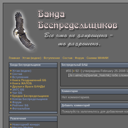
Главная
·
Устав (кодекс)
·
Вступление
·
Состав
·
Форум
·
Снимки МАФИИ
Банда Беспредельщиков
Беспредельный БАШ
Устав (кодекс)
#55 [
+
92
-
] утверждена February 25 2008 1
Состав
[Je t aime] to[Spartak_Nalchik] тебе сло
Вступление
Книга Поздравлений ББ
Книга ЖАЛОБ
Друзья и Враги БАНДЫ
ЗАГС ББ
Комментарии
Чат ББ
Бредни Беспредельщиков
Нет комментариев.
Клятва Беспредельщиков
Форум
Рейтинг ББ
Добавить комментарий
Фотоальбом
Пожалуйста залогиньтесь для добавления к
Развлечения
Новогодний конкурс
Мистер Мафия