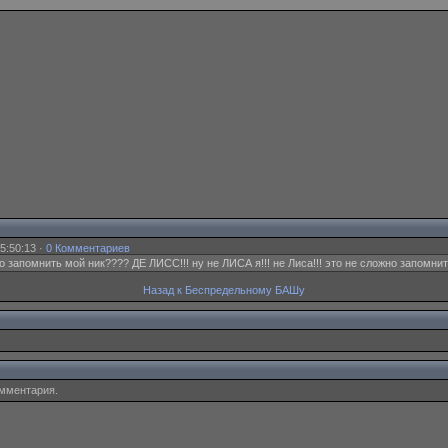
5:50:13 ·
0 Комментариев
жно запомнить мой ник???? ДЕ ЛИСС!!! ну не ЛИСА я!!! не Лиса!!! это не сложно запомнить
Назад к Беспредельному БАШу
омментария.