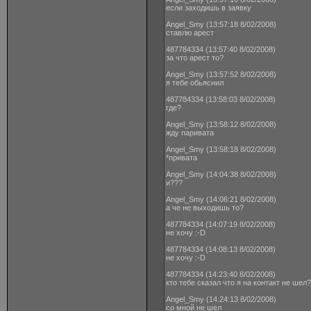
если заходишь в заявку
Angel_Smy (13:57:18 8/02/2008)
ставлю арест
487784334 (13:57:40 8/02/2008)
за что арест то?
Angel_Smy (13:57:52 8/02/2008)
я тебе обьяснил
487784334 (13:58:03 8/02/2008)
где?
Angel_Smy (13:58:12 8/02/2008)
жду паривата
Angel_Smy (13:58:18 8/02/2008)
*привата
Angel_Smy (14:04:38 8/02/2008)
и???
Angel_Smy (14:06:21 8/02/2008)
а че не выходишь то?
487784334 (14:07:19 8/02/2008)
не хочу :-D
487784334 (14:08:13 8/02/2008)
не хочу :-D
487784334 (14:23:40 8/02/2008)
кто тебе сказал что я на контакт не шел?
Angel_Smy (14:24:13 8/02/2008)
со мной не шел