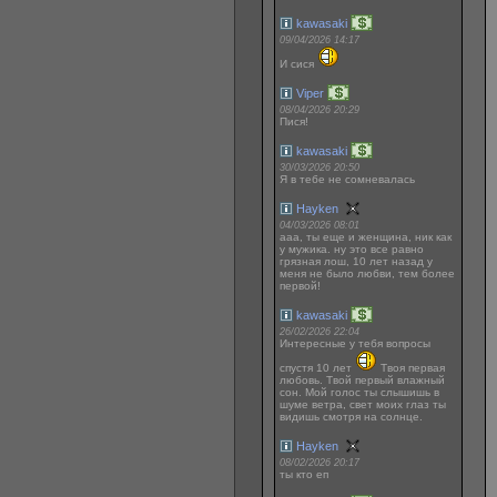
kawasaki
09/04/2026 14:17
И сися
Viper
08/04/2026 20:29
Пися!
kawasaki
30/03/2026 20:50
Я в тебе не сомневалась
Hayken
04/03/2026 08:01
ааа, ты еще и женщина, ник как
у мужика. ну это все равно
грязная лош, 10 лет назад у
меня не было любви, тем более
первой!
kawasaki
26/02/2026 22:04
Интересные у тебя вопросы
спустя 10 лет
Твоя первая
любовь. Твой первый влажный
сон. Мой голос ты слышишь в
шуме ветра, свет моих глаз ты
видишь смотря на солнце.
Hayken
08/02/2026 20:17
ты кто еп