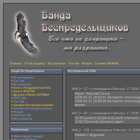
Главная
·
Устав (кодекс)
·
Вступление
·
Состав
·
Форум
·
Снимки МАФИИ
Банда Беспредельщиков
Беспредельный БАШ
Устав (кодекс)
Состав
Вступление
Книга Поздравлений ББ
#48 [
+
-22
-
] утверждена February 17 2008 
Книга ЖАЛОБ
Игрок. Николай Гоголь
Друзья и Враги БАНДЫ
2008-01-21 18:52:31 Авторитет smysmygr
ЗАГС ББ
2008-01-21 18:58:09 Авторитет smysmygr
Чат ББ
время
Бредни Беспредельщиков
Клятва Беспредельщиков
Форум
#47 [
+
-92
-
] утверждена February 17 2008 
Рейтинг ББ
11:49 [шпрот] to[Тратата] умей отвечать
Фотоальбом
11:50 [Тратата] to[шпрот] идиот.
Развлечения
#46 [
+
-328
-
] утверждена February 11 2008
Мафия с ведущим
Новогодний конкурс
Мистер Мафия