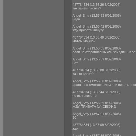
487784334 (13:55:26 8/02/2008)
так зачем писать?
Angel_Smy (13:55:33 8/02/2008)
нада
Angel_Smy (13:55:42 8/02/2008)
жду привата минуту
487784334 (13:55:49 8/02/2008)
матом можно?
Angel_Smy (13:55:55 8/02/2008)
если не отправляешь или захлдишь в за
Angel_Smy (13:55:59 8/02/2008)
нет
487784334 (13:56:08 8/02/2008)
за что арест?
Angel_Smy (13:56:30 8/02/2008)
арест - не сможешь играть и писать со
487784334 (13:56:44 8/02/2008)
че вы гоните то
Angel_Smy (13:56:59 8/02/2008)
ЖДУ ПРИВАТА №) СЕКУНД
Angel_Smy (13:57:01 8/02/2008)
30
487784334 (13:57:09 8/02/2008)
жди
Angel_Smy (13:57:16 8/02/2008)