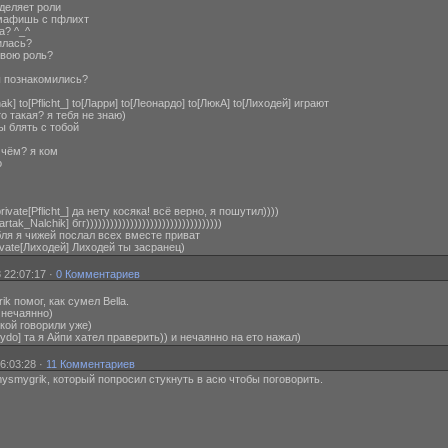
еделяет роли
] мафишь с пфлихт
да? ^_^
илась?
свою роль?
 мы познакомились?
ak] to[Pflicht_] to[Ларри] to[Леонардо] to[ЛюкА] to[Лиходей] играют
кто такая? я тебя не знаю)
мы блять с тобой
о чём? я ком
о
rivate[Pflicht_] да нету косяка! всё верно, я пошутил))))
tak_Nalchik] бгг))))))))))))))))))))))))))))))))))
] бля я чижей послал всех вместе приват
 private[Лиходей] Лиходей ты засранец)
 22:07:17 ·
0 Комментариев
 помог, как сумел Bella.
о нечаянно)
ушкой говорили уже)
te[4ydo] та я Айпи хател праверить)) и нечаянно на ето нажал)
6:03:28 ·
11 Комментариев
ysmygrik, который попросил стукнуть в асю чтобы поговорить.