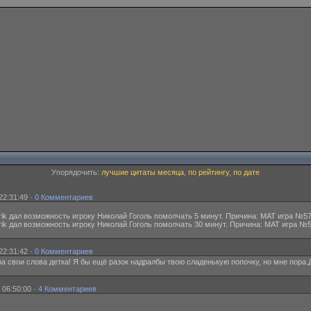
Упорядочить:
лучшие цитаты месяца
,
по рейтингу
,
по дате
22:31:49 ·
0 Комментариев
ik дал возможность игроку Николай Гоголь помолчать 5 минут. Причина: МАТ игра №57
ik дал возможность игроку Николай Гоголь помолчать 30 минут. Причина: МАТ игра №5
22:31:42 ·
0 Комментариев
 за свои слова детка! Я бы ещё разок надралбы твою сладенькую попочку, но мне пора.Д
 06:50:00 ·
4 Комментариев