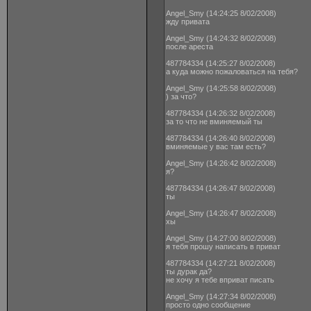
Angel_Smy (14:24:25 8/02/2008)
жду привата
Angel_Smy (14:24:32 8/02/2008)
после ареста
487784334 (14:25:27 8/02/2008)
а куда можно пожаловаться на тебя?
Angel_Smy (14:25:58 8/02/2008)
) за что?
487784334 (14:26:32 8/02/2008)
за то что не вминяемый ты
487784334 (14:26:40 8/02/2008)
вминяемые у вас там есть?
Angel_Smy (14:26:42 8/02/2008)
я?
487784334 (14:26:47 8/02/2008)
ты
Angel_Smy (14:26:47 8/02/2008)
хы
Angel_Smy (14:27:00 8/02/2008)
я тебя прошу написать в приват
487784334 (14:27:21 8/02/2008)
ты дурак да?
не хочу я тебе вприват писать
Angel_Smy (14:27:34 8/02/2008)
просто одно сообщение