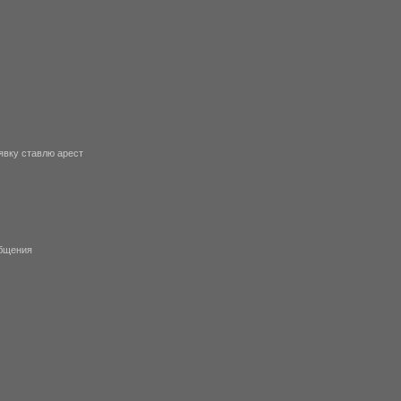
явку ставлю арест
общения