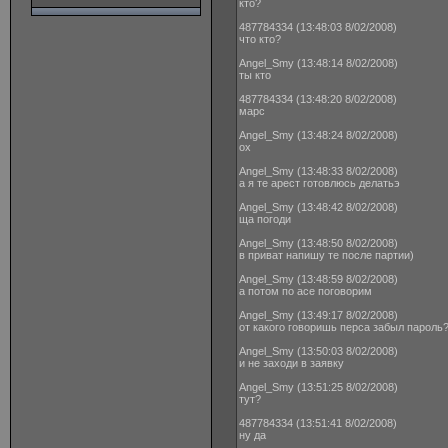
кто?
487784334 (13:48:03 8/02/2008)
что кто?
Angel_Smy (13:48:14 8/02/2008)
ты кто
487784334 (13:48:20 8/02/2008)
марс
Angel_Smy (13:48:24 8/02/2008)
ох
Angel_Smy (13:48:33 8/02/2008)
а я те арест готовлюсь делатьэ
Angel_Smy (13:48:42 8/02/2008)
ща погоди
Angel_Smy (13:48:50 8/02/2008)
в приват напишу те после партии)
Angel_Smy (13:48:59 8/02/2008)
а потом по асе поговорим
Angel_Smy (13:49:17 8/02/2008)
от какого говоришь перса забыл пароль
Angel_Smy (13:50:03 8/02/2008)
и не заходи в заявку
Angel_Smy (13:51:25 8/02/2008)
тут?
487784334 (13:51:41 8/02/2008)
ну да