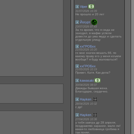
Viper
31/07/2026 16:09
Не прошло и 20 лет
Йогурт
23/07/2026 07:43
За то время, что я сюда не
заходил, в мафке успели
довести до ума якудз и сделать
отдельную улицу
ххГРОБхх
21/05/2026 10:20
го мне значок вешать бб, по
какому праву его у меня изъяли
вообще? я буду жаловаться!!
ххГРОБхх
21/05/2026 10:19
Привет, Катя. Как дела?
kawasaki
30/04/2026 08:07
Дважды бывшая жена.
Благодарю, сердечно.
Hayken
28/04/2026 10:32
с др!
Hayken
27/04/2026 10:36
у тебя завтра др 28 апреля.
поздравляю заранее, мало ли!
какая-то любовница гробика я
так понял.