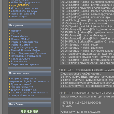
00:22 [Spartak_Nalchik] омоновец распр
Найти Беспредельщика
00:22 [Spartak_Nalchik] private[Лиходей
игра ДОМИНО
00:23 [Pflicht_] private[Лиходей] мафим, 
Игра в весёлую сказку
Беспредельный БАШ
00:24 [Spartak_Nalchik] мафия познаком
Причины наказаний
00:24 [Spartak_Nalchik] комиссар узнал 
Флеш - Игры
00:24 [Spartak_Nalchik] начинаем игру
00:24 [Pflicht_] private[Лиходей] ну дак
00:25 [Лиходей] остальным сосать)
Информация
00:25 [Spartak_Nalchik] to[AntonMos] to[ch
00:25 [Лиходей] private[Pflicht_] неа) ты 
Новости
00:25 [Pflicht_] private[Лиходей] мафим 
Статьи
00:25 [Лиходей] голос за Леонардо
Семьи Мафии
00:26 [Лиходей] private[Pflicht_] что? ты 
Снимки МАФИИ
00:26 [Pflicht_] private[Лиходей] о_О ты ч
Рейтинг Авторитетов
00:26 [Spartak_Nalchik] косяк
Рейтинг Семей
Индекс Популярности
00:26 [Spartak_Nalchik] извините
Лучший Новичок Мафии
00:26 [Spartak_Nalchik] начинаем заново
Часто Задаваемые Вопросы
00:27 [Лиходей] private[Spartak_Nalchik] p
Начисление очков/денег
00:27 [Лиходей] private[Pflicht_] private[Spar
Таблица Опыта
00:27 [Spartak_Nalchik] private[Лиходей
Вещи Мафии
00:27 [Pflicht_] private[Spartak_Nalchik]
Секретные материалы
#45 [
+
-157
-
] утверждена February 10 2008
Последние статьи
Смумрик снова жжОт) Кресты:
14:49 [ОМОНОВЕЦ] Авторитет smysmygrik
Мафия как отражение
14:50 [smysmygrik] to[Bella] извинии...ет
современной действительности
14:50 [hihilol] private[smysmygrik] с дев
Для или против?
14:51 [smysmygrik] private[hihilol] priva
Что происходит?!
Диалоги о животных.
Стажерство глазами бывшего
#44 [
+
74
-
] утверждена February 08 2008 1
стажера Фаталиста
диалог между ноликом и авторитетом sm
487784334 (13:42:04 8/02/2008)
Наши Значки
че надо?
Angel_Smy (13:46:05 8/02/2008)