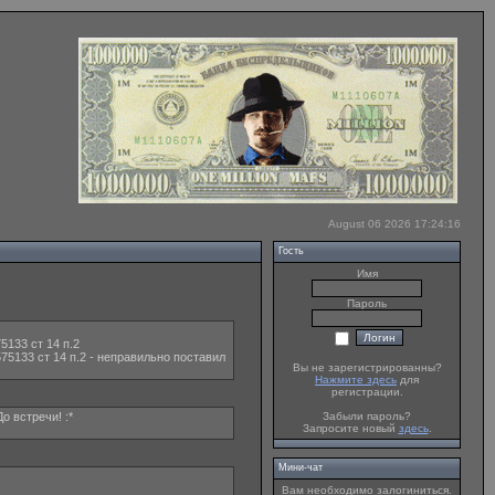
August 06 2026 17:24:16
Гость
Имя
Пароль
5133 ст 14 п.2
75133 ст 14 п.2 - неправильно поставил
Вы не зарегистрированны?
Нажмите здесь
для
регистрации.
Забыли пароль?
о встречи! :*
Запросите новый
здесь
.
Мини-чат
Вам необходимо залогиниться.