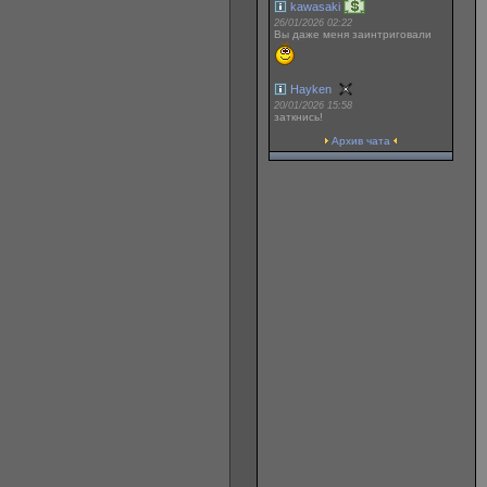
kawasaki
26/01/2026 02:22
Вы даже меня заинтриговали
Hayken
20/01/2026 15:58
заткнись!
Архив чата