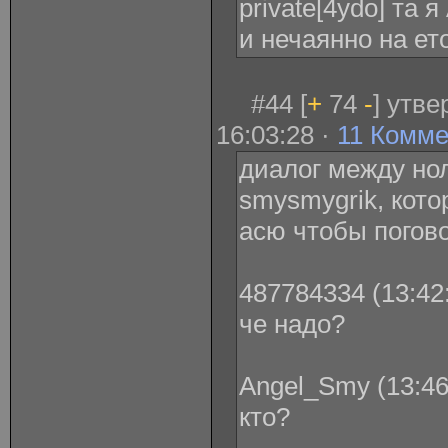
private[4ydo] та 
и нечаянно на ет
#44 [
+
74
-
] утв
16:03:28 ·
11 Комм
диалог между но
smysmygrik, кото
асю чтобы погов
487784334 (13:42:
че надо?
Angel_Smy (13:46
кто?