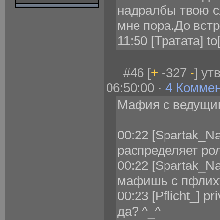
надралбы твою с
мне пора.До встре
11:50 [Тратата] t
#46 [
+
-327
-
] ут
06:50:00 ·
4 Комме
Мафия с ведущи
00:22 [Spartak_N
распределяет ро
00:22 [Spartak_Na
мафишь с пфлих
00:23 [Pflicht_] 
да? ^_^