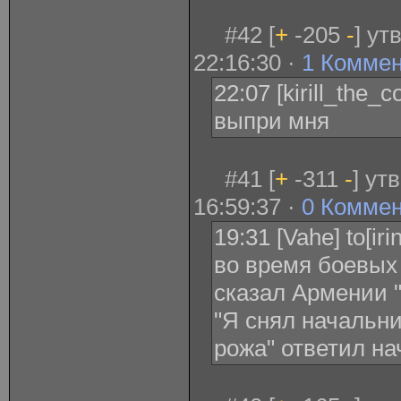
#42 [
+
-205
-
] ут
22:16:30 ·
1 Комме
22:07 [kirill_the
выпри мня
#41 [
+
-311
-
] ут
16:59:37 ·
0 Комме
19:31 [Vahe] to[ir
во время боевых
сказал Армении "
"Я снял начальни
рожа" ответил на