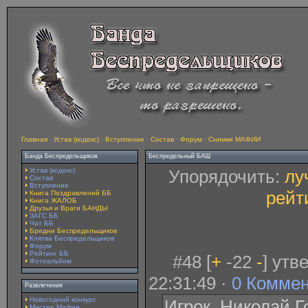
Главная
·
Устав (кодекс)
·
Вступление
·
Состав
·
Форум
·
Снимки МАФИИ
Банда Беспредельщиков
Беспредельный БАШ
Устав (кодекс)
Упорядочить:
лу
Состав
Вступление
рейт
Книга Поздравлений ББ
Книга ЖАЛОБ
Друзья и Враги БАНДЫ
ЗАГС ББ
Чат ББ
Бредни Беспредельщиков
Клятва Беспредельщиков
Форум
Рейтинг ББ
#48 [
+
-22
-
] утв
Фотоальбом
22:31:49 ·
0 Комме
Развлечения
Новогодний конкурс
Игрок. Николай Г
Мистер Мафия