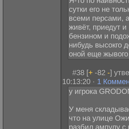
Я-то по наивност
сутки его не толь
всеми персами, а
живёт, приедут и
бензином и подож
нибудь высокго д
оной еще жывого в
#38 [
+
-82
-
] утв
10:13:20 ·
1 Комме
у игрока GRODO
У меня складыва
что на улице Ожи
разбил ампулу с 