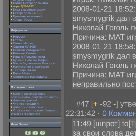
Найти Беспредельщика
2008-01-21 18:52
игра ДОМИНО
Игра в весёлую сказку
Беспредельный БАШ
smysmygrik дал 
Причины наказаний
Флеш - Игры
Николай Гоголь п
Информация
Причина: МАТ иг
Новости
Статьи
Семьи Мафии
2008-01-21 18:58
Снимки МАФИИ
Рейтинг Авторитетов
smysmygrik дал 
Рейтинг Семей
Индекс Популярности
Лучший Новичок Мафии
Николай Гоголь п
Часто Задаваемые Вопросы
Начисление очков/денег
Таблица Опыта
Причина: МАТ игр
Вещи Мафии
Секретные материалы
неправильно пос
Последние статьи
Мафия как отражение
современной действительности
Для или против?
#47 [
+
-92
-
] утв
Что происходит?!
Диалоги о животных.
Стажерство глазами бывшего
22:31:42 ·
0 Комме
стажера Фаталиста
11:49 [шпрот] to[
Наши Значки
за свои слова де