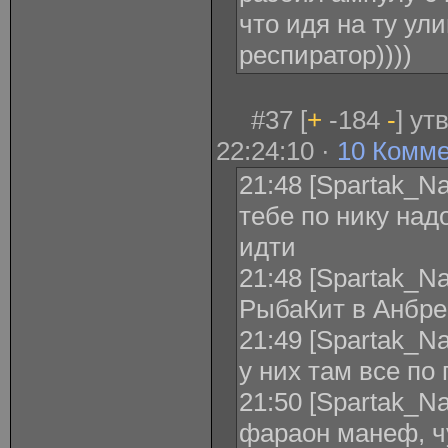
что идя на ту ул
респиратор))))
#37 [
+
-184
-
] ут
22:24:10 ·
10 Комм
21:48 [Spartak_Na
тебе по нику над
идти
21:48 [Spartak_Na
РыбаКит в Анбре
21:49 [Spartak_Na
у них там все по
21:50 [Spartak_Na
фараон манеф, чу