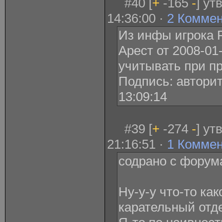
#40 [
+
-165
-
] ут
14:36:00 ·
2 Комме
Из инфы игрока 
Арест от 2008-01-
учитывать при п
Подпись: авторит
13:09:14
#39 [
+
-274
-
] ут
21:16:51 ·
1 Комме
содрано с форум
Ну-у-у что-то как
карательный отде