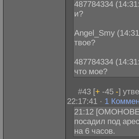
487784334 (14:31:
и?
Angel_Smy (14:31
твое?
487784334 (14:31:
что мое?
#43 [
+
-45
-
] утв
22:17:41 ·
1 Комме
21:12 [ОМОНОВЕ
посадил под аре
на 6 часов.