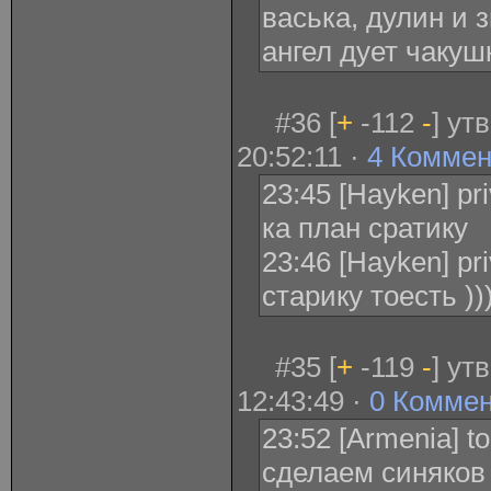
васька, дулин и 
ангел дует чакуш
#36 [
+
-112
-
] ут
20:52:11 ·
4 Коммен
23:45 [Hayken] pr
ка план сратику
23:46 [Hayken] pr
старику тоесть ))
#35 [
+
-119
-
] ут
12:43:49 ·
0 Комме
23:52 [Armenia] 
сделаем синяков