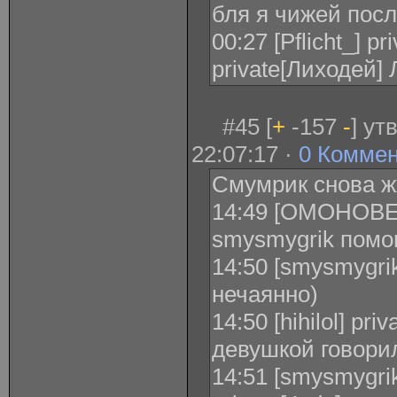
бля я чижей посл
00:27 [Pflicht_] p
private[Лиходей]
#45 [
+
-157
-
] ут
22:07:17 ·
0 Комме
Смумрик снова ж
14:49 [ОМОНОВЕ
smysmygrik помог,
14:50 [smysmygrik
нечаянно)
14:50 [hihilol] pri
девушкой говори
14:51 [smysmygrik]