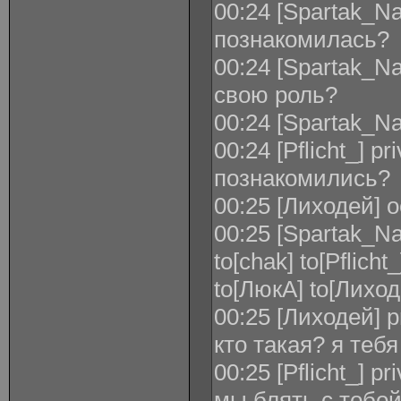
00:24 [Spartak_N
познакомилась?
00:24 [Spartak_Na
свою роль?
00:24 [Spartak_Na
00:24 [Pflicht_] p
познакомились?
00:25 [Лиходей] 
00:25 [Spartak_Na
to[chak] to[Pflich
to[ЛюкА] to[Лихо
00:25 [Лиходей] pr
кто такая? я тебя
00:25 [Pflicht_] 
мы блять с тобо