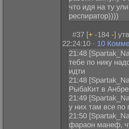
что идя на ту ул
респиратор))))
#37 [
+
-184
-
] ут
22:24:10 ·
10 Комм
21:48 [Spartak_Na
тебе по нику над
идти
21:48 [Spartak_Na
РыбаКит в Анбре
21:49 [Spartak_Na
у них там все по
21:50 [Spartak_Na
фараон манеф, чу