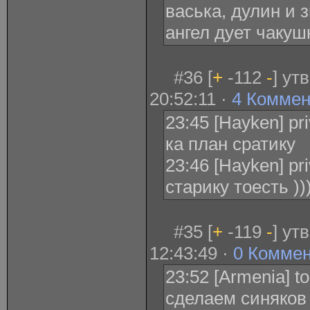
васька, дулин и 
ангел дует чакуш
#36 [
+
-112
-
] ут
20:52:11 ·
4 Коммен
23:45 [Hayken] pr
ка план сратику
23:46 [Hayken] pr
старику тоесть ))
#35 [
+
-119
-
] ут
12:43:49 ·
0 Комме
23:52 [Armenia] 
сделаем синяков