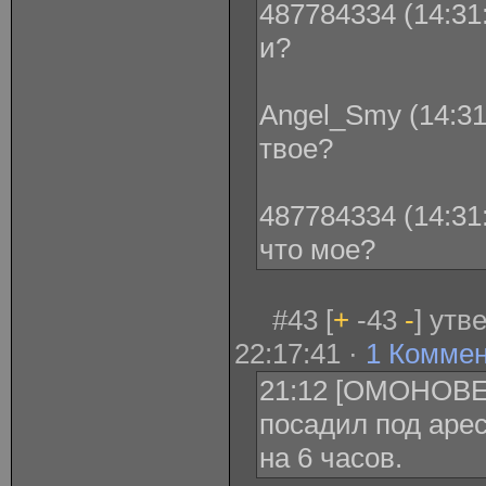
487784334 (14:31:
и?
Angel_Smy (14:31
твое?
487784334 (14:31:
что мое?
#43 [
+
-43
-
] утв
22:17:41 ·
1 Комме
21:12 [ОМОНОВЕ
посадил под аре
на 6 часов.