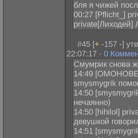
бля я чижей посл
00:27 [Pflicht_] p
private[Лиходей]
#45 [
+
-157
-
] ут
22:07:17 ·
0 Комме
Смумрик снова ж
14:49 [ОМОНОВЕ
smysmygrik помог,
14:50 [smysmygrik
нечаянно)
14:50 [hihilol] pri
девушкой говори
14:51 [smysmygrik]