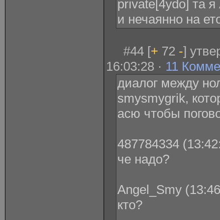
private[4ydo] та 
и нечаянно на ет
#44 [
+
72
-
] утв
16:03:28 ·
11 Комм
диалог между но
smysmygrik, кото
асю чтобы погов
487784334 (13:42:
че надо?
Angel_Smy (13:46
кто?