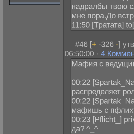
надралбы твою с
мне пора.До встре
11:50 [Тратата] t
#46 [
+
-326
-
] ут
06:50:00 ·
4 Комме
Мафия с ведущи
00:22 [Spartak_N
распределяет ро
00:22 [Spartak_Na
мафишь с пфлих
00:23 [Pflicht_] 
да? ^_^