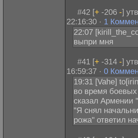
#42 [
+
-206
-
] ут
22:16:30 ·
1 Комме
22:07 [kirill_the
выпри мня
#41 [
+
-314
-
] ут
16:59:37 ·
0 Комме
19:31 [Vahe] to[ir
во время боевых
сказал Армении "
"Я снял начальни
рожа" ответил на