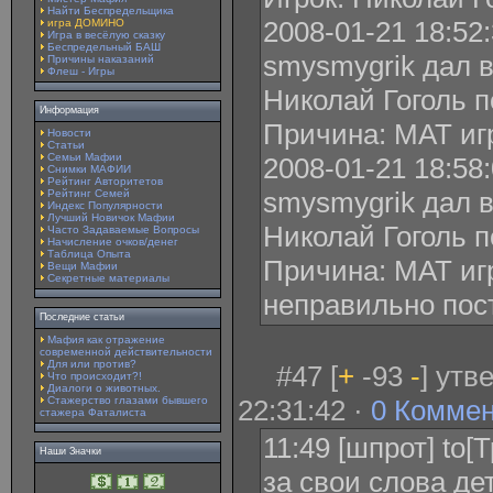
Найти Беспредельщика
2008-01-21 18:52
игра ДОМИНО
Игра в весёлую сказку
Беспредельный БАШ
smysmygrik дал 
Причины наказаний
Флеш - Игры
Николай Гоголь п
Информация
Причина: МАТ иг
Новости
Статьи
Семьи Мафии
2008-01-21 18:58
Снимки МАФИИ
Рейтинг Авторитетов
smysmygrik дал 
Рейтинг Семей
Индекс Популярности
Лучший Новичок Мафии
Николай Гоголь п
Часто Задаваемые Вопросы
Начисление очков/денег
Таблица Опыта
Причина: МАТ игр
Вещи Мафии
Секретные материалы
неправильно пос
Последние статьи
Мафия как отражение
современной действительности
Для или против?
#47 [
+
-93
-
] утв
Что происходит?!
Диалоги о животных.
Стажерство глазами бывшего
22:31:42 ·
0 Комме
стажера Фаталиста
11:49 [шпрот] to[
Наши Значки
за свои слова де