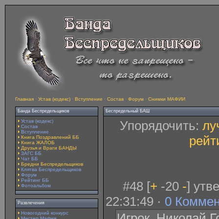
Главная
·
Устав (кодекс)
·
Вступление
·
Состав
·
Форум
·
Снимки МАФИИ
Банда Беспредельщиков
Беспредельный БАШ
Устав (кодекс)
Упорядочить:
лу
Состав
Вступление
рейт
Книга Поздравлений ББ
Книга ЖАЛОБ
Друзья и Враги БАНДЫ
ЗАГС ББ
Чат ББ
Бредни Беспредельщиков
Клятва Беспредельщиков
Форум
Рейтинг ББ
#48 [
+
-20
-
] утв
Фотоальбом
22:31:49 ·
0 Комме
Развлечения
Новогодний конкурс
Игрок. Николай Г
Мистер Мафия