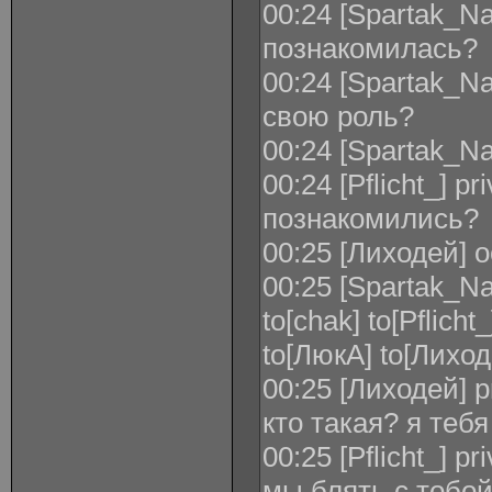
00:24 [Spartak_N
познакомилась?
00:24 [Spartak_Na
свою роль?
00:24 [Spartak_Na
00:24 [Pflicht_] p
познакомились?
00:25 [Лиходей] 
00:25 [Spartak_Na
to[chak] to[Pflich
to[ЛюкА] to[Лихо
00:25 [Лиходей] pr
кто такая? я тебя
00:25 [Pflicht_] 
мы блять с тобо