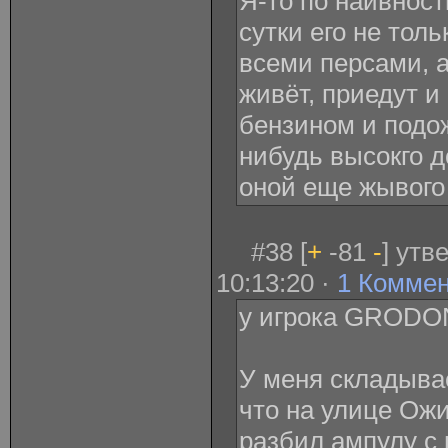
Я-то по наивност
сутки его не толь
всеми персами, а
живёт, приедут и
бензином и подож
нибудь высокго д
оной еще жывого в
#38 [
+
-81
-
] утв
10:13:20 ·
1 Комме
у игрока GRODO
У меня складыва
что на улице Ожи
разбил ампулу с 