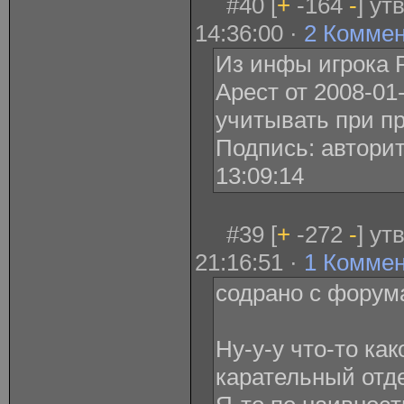
#40 [
+
-164
-
] ут
14:36:00 ·
2 Комме
Из инфы игрока 
Арест от 2008-01-
учитывать при п
Подпись: авторит
13:09:14
#39 [
+
-272
-
] ут
21:16:51 ·
1 Комме
содрано с форум
Ну-у-у что-то как
карательный отде