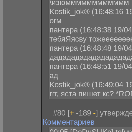
\изюмммммммммммм
Kostik_jok® (16:48:16 1
огм
пантера (16:48:38 19/04
тебяЯясву тожеееееее
пантера (16:48:48 19/04
дададададададададад
пантера (16:48:51 19/04
ад
Kostik_jok® (16:49:04 1
ггг, яста пишет кс? *RO
#80 [
+
-189
-
] утвержде
Комментариев