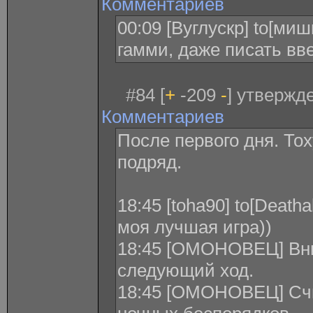
Комментариев
00:09 [Вуглускр] to[ми
гамми, даже писать вв
#84 [
+
-209
-
] утвержде
Комментариев
После первого дня. То
подряд.
18:45 [toha90] to[Deatha
моя лучшая игра))
18:45 [ОМОНОВЕЦ] Вни
следующий ход.
18:45 [ОМОНОВЕЦ] Счи