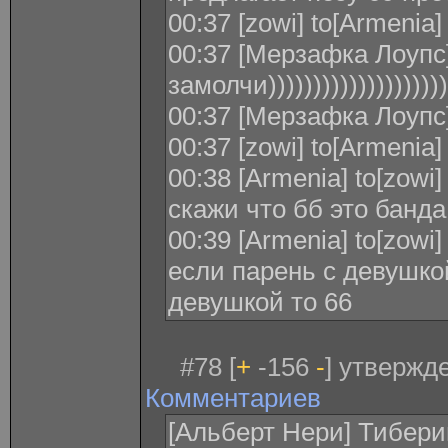
00:37 [zowi] to[Armenia
00:37 [Мерзафка Лоупс]
замолчи))))))))))))))))))))
00:37 [Мерзафка Лоупс
00:37 [zowi] to[Armenia]
00:38 [Armenia] to[zowi
скажи что бб это банд
00:39 [Armenia] to[zowi
если парень с девушкой
девушкой то 66
#78 [
+
-156
-
] утвержде
Комментариев
[Альберт Нери] Тибери