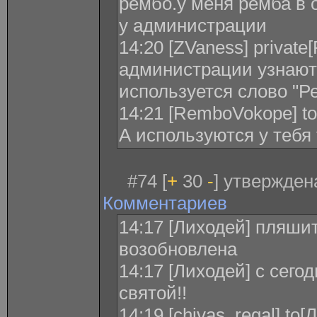
рембо.у меня ремба в о
у администрации
14:20 [ZVaness] privat
администрации узнаютс
используется слово "Р
14:21 [RemboVokope] to
А используются у тебя 
#74 [
+
30
-
] утвержден
Комментариев
14:17 [Лиходей] пляши
возобновлена
14:17 [Лиходей] с сего
святой!!
14:19 [chivas_regal] to[