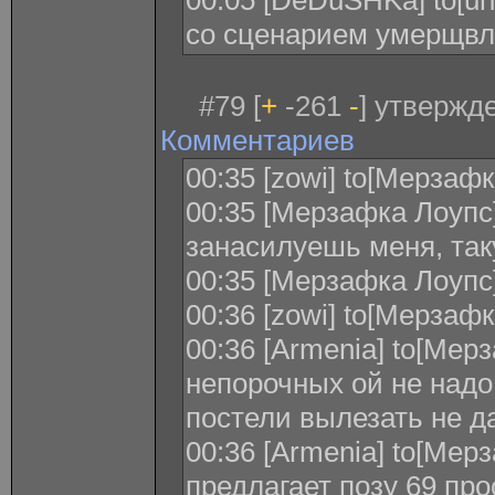
00:05 [DeDuSHKa] to[un
со сценарием умерщв
#79 [
+
-261
-
] утвержде
Комментариев
00:35 [zowi] to[Мерзаф
00:35 [Мерзафка Лоупс] 
занасилуешь меня, та
00:35 [Мерзафка Лоупс]
00:36 [zowi] to[Мерзафк
00:36 [Armenia] to[Мер
непорочных ой не надо
постели вылезать не да
00:36 [Armenia] to[Мер
предлагает позу 69 про