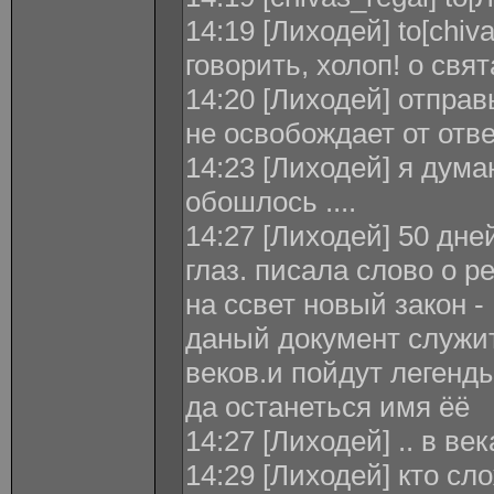
14:19 [Лиходей] to[chiv
говорить, холоп! о свя
14:20 [Лиходей] отправ
не освобождает от отв
14:23 [Лиходей] я дума
обошлось ....
14:27 [Лиходей] 50 дне
глаз. писала слово о 
на ссвет новый закон 
даный документ служит
веков.и пойдут легенд
да останеться имя ёё
14:27 [Лиходей] .. в ве
14:29 [Лиходей] кто сл