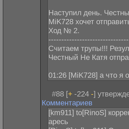
Наступил день. Честн
MiK728 xочет отправит
Ход № 2.
-------------------------------
Считаем трупы!!! Резу
Честный Не Катя отпра
01:26 [MiK728] а что я
#88 [
+
-224
-
] утвержде
Комментариев
[km911] to[RinoS] корр
аресь