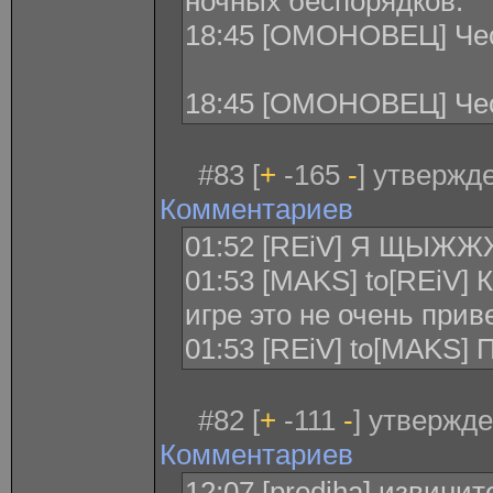
ночных беспорядков.
18:45 [ОМОНОВЕЦ] Чес
18:45 [ОМОНОВЕЦ] Чес
#83 [
+
-165
-
] утвержде
Комментариев
01:52 [REiV] Я ЩЫ
01:53 [MAKS] to[REiV]
игре это не очень приве
01:53 [REiV] to[MAKS
#82 [
+
-111
-
] утвержде
Комментариев
12:07 [prodiha] извинит