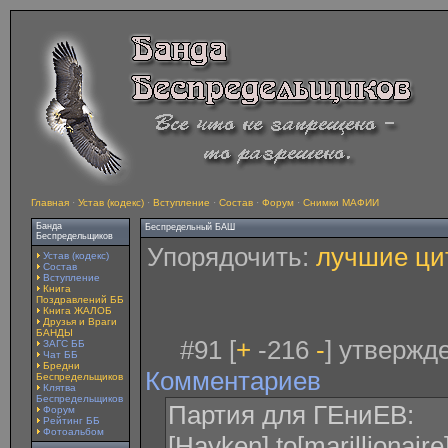
Главная
·
Устав (кодекс)
·
Вступление
·
Состав
·
Форум
·
Снимки МАФИИ
Банда
Беспредельный БАШ
Беспредельщиков
Упорядочить:
лучшие ци
Устав (кодекс)
Состав
Вступление
Книга
Поздравлений ББ
Книга ЖАЛОБ
Друзья и Враги
БАНДЫ
#91 [
+
-216
-
] утвержд
ЗАГС ББ
Чат ББ
Бредни
Комментариев
Беспредельщиков
Клятва
Беспредельщиков
Партия для ГЕниЕВ:
Форум
Рейтинг ББ
Фотоальбом
[Hayken] to[marillionai