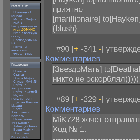
Развлечения
приятно
Новогодний
конкурс
[marillionaire] to[Hayk
Мистер Мафия
Найти
{blush}
Беспредельщика
игра ДОМИНО
Игра в весёлую
сказку
Беспредельный
БАШ
#90 [
+
-341
-
] утвержде
Причины
наказаний
Флеш - Игры
Комментариев
Информация
[ЗвездоМать] to[Deathal
Новости
Статьи
никто не оскорблял)))))
Семьи Мафии
Снимки МАФИИ
Рейтинг
Авторитетов
Рейтинг Семей
Индекс
#89 [
+
-329
-
] утвержде
Популярности
Лучший Новичок
Мафии
Комментариев
Часто
Задаваемые
Вопросы
MiK728 xочет отправит
Начисление
очков/денег
Таблица Опыта
Ход № 1.
Вещи Мафии
Секретные
-------------------------------
материалы