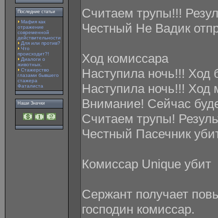
Считаем трупы!!! Резу
Последние статьи
Мафия как
Честный Не Вадик отпр
отражение
современной
действительности
Для или против?
Что
происходит?!
Ход комиссара
Диалоги о
животных.
Наступила ночь!!! Ход б
Стажерство
глазами бывшего
стажера
Наступила ночь!!! Ход 
Фаталиста
Внимание! Сейчас буд
Наши Значки
Считаем трупы! Резуль
Честный Пасечник уби
Комиcсар Unique убит
Сержант получает пов
господин комиссар.