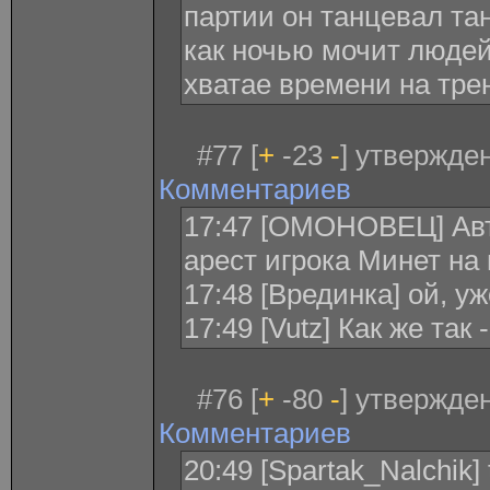
партии он танцевал тан
как ночью мочит людей,
хватае времени на трени
#77 [
+
-23
-
] утвержден
Комментариев
17:47 [ОМОНОВЕЦ] Авт
арест игрока Минет на 
17:48 [Врединка] ой, у
17:49 [Vutz] Как же так
#76 [
+
-80
-
] утвержден
Комментариев
20:49 [Spartak_Nalchik]