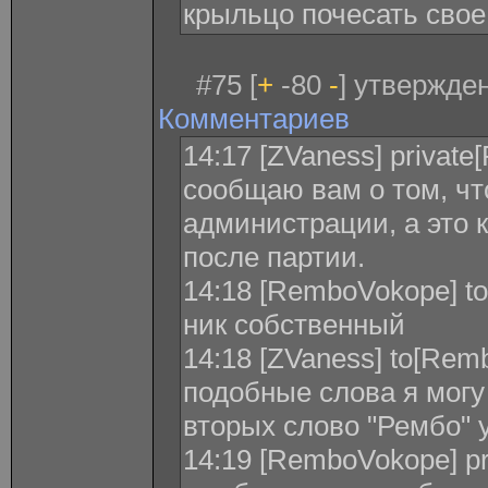
крыльцо почесать свое
#75 [
+
-80
-
] утвержден
Комментариев
14:17 [ZVaness] privat
сообщаю вам о том, чт
администрации, а это 
после партии.
14:18 [RemboVokope] to
ник собственный
14:18 [ZVaness] to[Rem
подобные слова я могу 
вторых слово "Рембо" 
14:19 [RemboVokope] pr