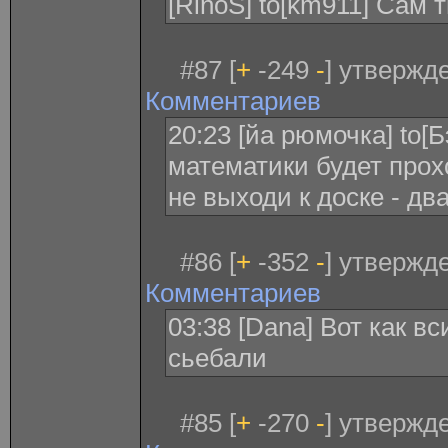
[RinoS] to[km911] Сам т
#87 [
+
-249
-
] утвержде
Комментариев
20:23 [йа рюмочка] to[
математики будет прох
не выходи к доске - дв
#86 [
+
-352
-
] утвержде
Комментариев
03:38 [Dana] Вот как 
сьебали
#85 [
+
-270
-
] утвержде