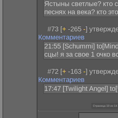
Ястыны светлые? кто с
песнях на века? кто эт
#73 [
+
-265
-
] утвержд
Комментариев
21:55 [Schummi] to[Mind
сцы! я за свое 1 очко 
#72 [
+
-163
-
] утвержд
Комментариев
17:47 [Twilight Angel] 
Страница 10 из 14