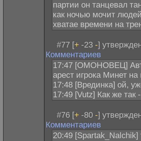
партии он танцевал тан
как ночью мочит людей,
хватае времени на трени
#77 [
+
-23
-
] утвержден
Комментариев
17:47 [ОМОНОВЕЦ] Авт
арест игрока Минет на 
17:48 [Врединка] ой, у
17:49 [Vutz] Как же так
#76 [
+
-80
-
] утвержден
Комментариев
20:49 [Spartak_Nalchik]