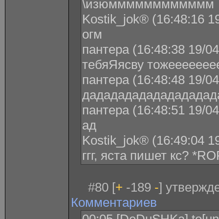
\изюмммммммммммм
Kostik_jok® (16:48:16 1
огм
пантера (16:48:38 19/04
тебяЯясву тожеееееее
пантера (16:48:48 19/04
дададададададададад
пантера (16:48:51 19/04
ад
Kostik_jok® (16:49:04 1
ггг, яста пишет кс? *RO
#80 [
+
-189
-
] утвержде
Комментариев