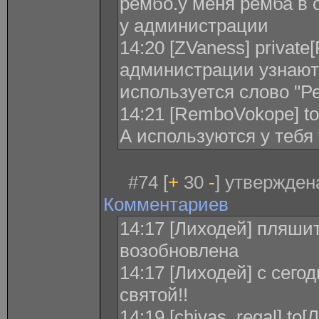
рембо.у меня ремба в о
у администрации
14:20 [ZVaness] privat
администрации узнаютс
используется слово "Р
14:21 [RemboVokope] to
А используются у тебя 
#74 [
+
30
-
] утвержден
Комментариев
14:17 [Лиходей] пляши
возобновлена
14:17 [Лиходей] с сего
святой!!
14:19 [chivas_regal] to[