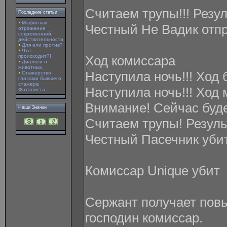
Считаем трупы!!! Резу
Последние статьи
Мафия как
Честный Не Вадик отпр
отражение
современной
действительности
Для или против?
Что
происходит?!
Ход комиссара
Диалоги о
животных.
Наступила ночь!!! Ход б
Стажерство
глазами бывшего
стажера
Наступила ночь!!! Ход 
Фаталиста
Внимание! Сейчас буд
Наши Значки
Считаем трупы! Резуль
Честный Пасечник уби
Комиcсар Unique убит
Сержант получает пов
господин комиссар.