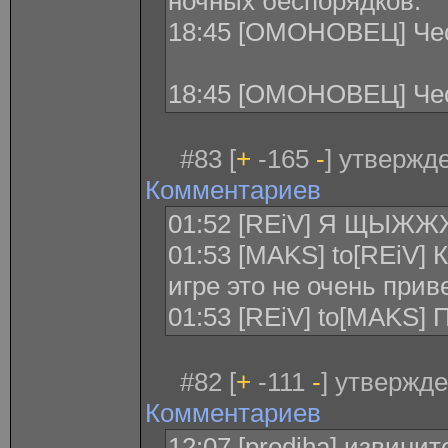
ночных беспорядков.
18:45 [ОМОНОВЕЦ] Чес
18:45 [ОМОНОВЕЦ] Чес
#83 [
+
-165
-
] утвержде
Комментариев
01:52 [REiV] Я ЩЫ
01:53 [MAKS] to[REiV]
игре это не очень приве
01:53 [REiV] to[MAKS
#82 [
+
-111
-
] утвержде
Комментариев
12:07 [prodiha] извинит