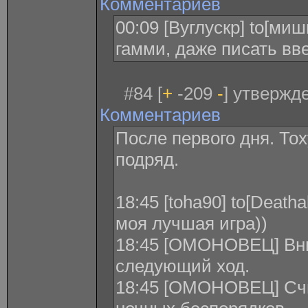
Комментариев
00:09 [Вуглускр] to[ми
гамми, даже писать вв
#84 [
+
-209
-
] утвержде
Комментариев
После первого дня. То
подряд.
18:45 [toha90] to[Deatha
моя лучшая игра))
18:45 [ОМОНОВЕЦ] Вни
следующий ход.
18:45 [ОМОНОВЕЦ] Счи