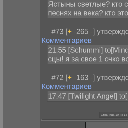
Ястыны светлые? кто с
песнях на века? кто эт
#73 [
+
-265
-
] утвержд
Комментариев
21:55 [Schummi] to[Mind
сцы! я за свое 1 очко 
#72 [
+
-163
-
] утвержд
Комментариев
17:47 [Twilight Angel] 
Страница 10 из 14