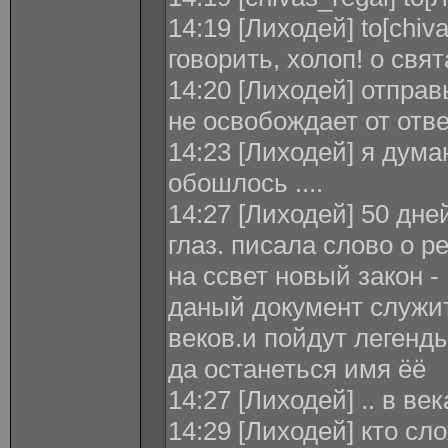
14:19 [Лиходей] to[chiv
говорить, холоп! о свя
14:20 [Лиходей] отправ
не освобождает от отв
14:23 [Лиходей] я дума
обошлось ....
14:27 [Лиходей] 50 дне
глаз. писала слово о 
на ссвет новый закон 
даный документ служит
веков.и пойдут легенд
да останеться имя ёё
14:27 [Лиходей] .. в ве
14:29 [Лиходей] кто сл