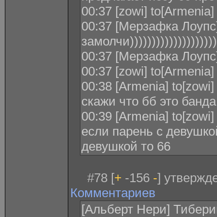
00:37 [zowi] to[Armenia
00:37 [Мерзафка Лоупс]
замолчи))))))))))))))))))))
00:37 [Мерзафка Лоупс
00:37 [zowi] to[Armenia]
00:38 [Armenia] to[zowi
скажи что бб это банд
00:39 [Armenia] to[zowi
если парень с девушкой
девушкой то 66
#78 [
+
-156
-
] утвержде
Комментариев
[Альберт Нери] Тибери