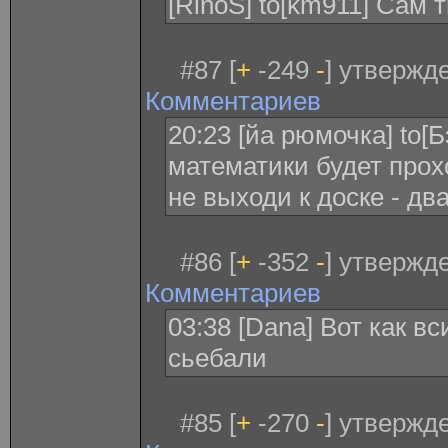
[RinoS] to[km911] Сам т
#87 [
+
-249
-
] утвержде
Комментариев
20:23 [йа рюмочка] to[
математики будет прох
не выходи к доске - дв
#86 [
+
-352
-
] утвержде
Комментариев
03:38 [Dana] Вот как 
сьебали
#85 [
+
-270
-
] утвержде