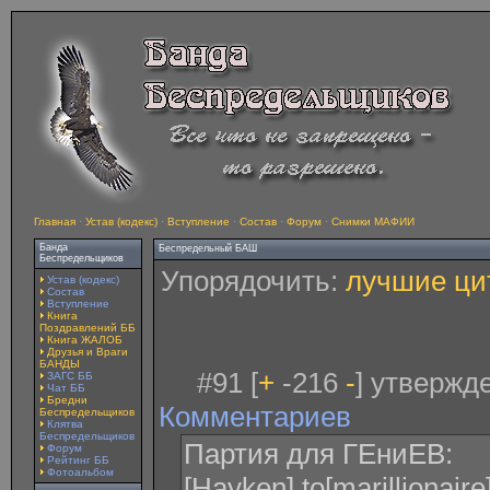
Главная
·
Устав (кодекс)
·
Вступление
·
Состав
·
Форум
·
Снимки МАФИИ
Банда
Беспредельный БАШ
Беспредельщиков
Упорядочить:
лучшие ци
Устав (кодекс)
Состав
Вступление
Книга
Поздравлений ББ
Книга ЖАЛОБ
Друзья и Враги
БАНДЫ
#91 [
+
-216
-
] утвержд
ЗАГС ББ
Чат ББ
Бредни
Комментариев
Беспредельщиков
Клятва
Беспредельщиков
Партия для ГЕниЕВ:
Форум
Рейтинг ББ
Фотоальбом
[Hayken] to[marillionai