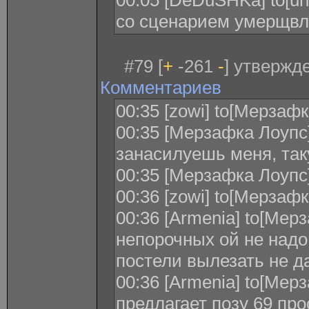
00:05 [DeDuSHKa] to[un
со сценарием умерщв
#79 [
+
-261
-
] утвержде
Комментариев
00:35 [zowi] to[Мерзаф
00:35 [Мерзафка Лоупс] 
занасилуешь меня, та
00:35 [Мерзафка Лоупс]
00:36 [zowi] to[Мерзафк
00:36 [Armenia] to[Мер
непорочных ой не надо
постели вылезать не да
00:36 [Armenia] to[Мер
предлагает позу 69 про