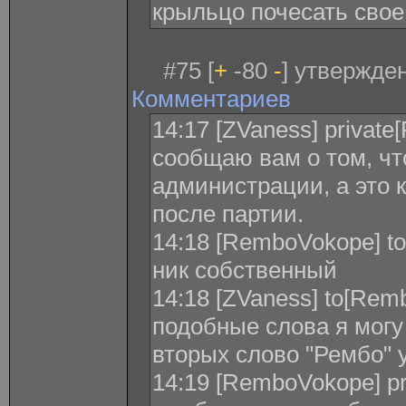
крыльцо почесать свое
#75 [
+
-80
-
] утвержден
Комментариев
14:17 [ZVaness] privat
сообщаю вам о том, чт
администрации, а это 
после партии.
14:18 [RemboVokope] to
ник собственный
14:18 [ZVaness] to[Rem
подобные слова я могу 
вторых слово "Рембо" 
14:19 [RemboVokope] pr