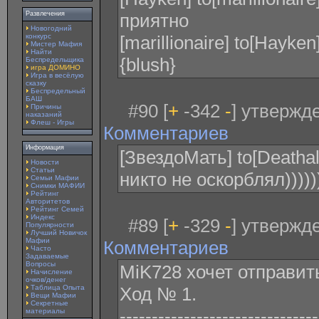
Развлечения
приятно
Новогодний
конкурс
[marillionaire] to[Hayk
Мистер Мафия
Найти
{blush}
Беспредельщика
игра ДОМИНО
Игра в весёлую
сказку
Беспредельный
БАШ
#90 [
+
-342
-
] утвержде
Причины
наказаний
Флеш - Игры
Комментариев
Информация
[ЗвездоМать] to[Deathal
Новости
Статьи
никто не оскорблял)))))
Семьи Мафии
Снимки МАФИИ
Рейтинг
Авторитетов
Рейтинг Семей
Индекс
#89 [
+
-329
-
] утвержде
Популярности
Лучший Новичок
Мафии
Комментариев
Часто
Задаваемые
Вопросы
MiK728 xочет отправит
Начисление
очков/денег
Таблица Опыта
Ход № 1.
Вещи Мафии
Секретные
-------------------------------
материалы