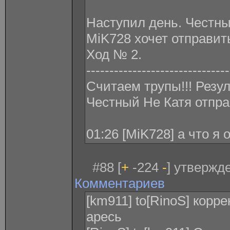
Наступил день. Честн
MiK728 xочет отправит
Ход № 2.
-------------------------------
Считаем трупы!!! Резу
Честный Не Катя отпра
01:26 [MiK728] а что я
#88 [
+
-224
-
] утвержде
Комментариев
[km911] to[RinoS] корр
аресь