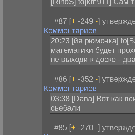
[RinoS] to[km911] Сам т
#87 [
+
-249
-
] утвержде
Комментариев
20:23 [йа рюмочка] to[
математики будет прох
не выходи к доске - дв
#86 [
+
-352
-
] утвержде
Комментариев
03:38 [Dana] Вот как 
сьебали
#85 [
+
-270
-
] утвержде