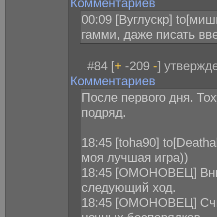
Комментариев
00:09 [Вуглускр] to[ми
гамми, даже писать вв
#84 [
+
-209
-
] утвержде
Комментариев
После первого дня. То
подряд.
18:45 [toha90] to[Deatha
моя лучшая игра))
18:45 [ОМОНОВЕЦ] Вни
следующий ход.
18:45 [ОМОНОВЕЦ] Счи