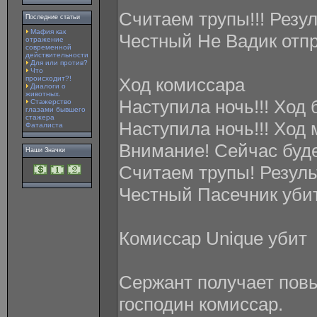
Считаем трупы!!! Резу
Последние статьи
Мафия как
Честный Не Вадик отпр
отражение
современной
действительности
Для или против?
Что
происходит?!
Ход комиссара
Диалоги о
животных.
Наступила ночь!!! Ход б
Стажерство
глазами бывшего
стажера
Наступила ночь!!! Ход 
Фаталиста
Внимание! Сейчас буд
Наши Значки
Считаем трупы! Резуль
Честный Пасечник уби
Комиcсар Unique убит
Сержант получает пов
господин комиссар.