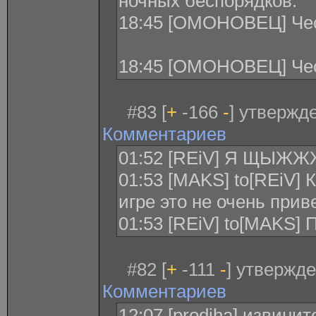
ночных беспорядков.
18:45 [ОМОНОВЕЦ] Чес
18:45 [ОМОНОВЕЦ] Чес
#83 [
+
-166
-
] утвержде
Комментариев
01:52 [REiV] Я ЩЫ
01:53 [MAKS] to[REiV]
игре это не очень приве
01:53 [REiV] to[MAKS
#82 [
+
-111
-
] утвержде
Комментариев
12:07 [prodiha] извинит