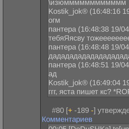
\изюмммммммммммм
Kostik_jok® (16:48:16 1
огм
пантера (16:48:38 19/04
тебяЯясву тожеееееее
пантера (16:48:48 19/04
дададададададададад
пантера (16:48:51 19/04
ад
Kostik_jok® (16:49:04 1
ггг, яста пишет кс? *RO
#80 [
+
-189
-
] утвержде
Комментариев