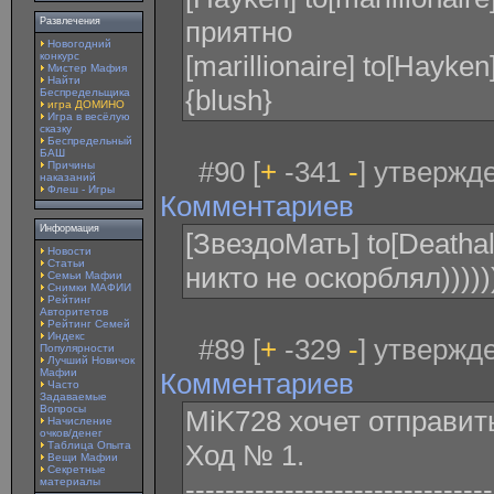
Развлечения
приятно
Новогодний
конкурс
[marillionaire] to[Hayk
Мистер Мафия
Найти
{blush}
Беспредельщика
игра ДОМИНО
Игра в весёлую
сказку
Беспредельный
БАШ
#90 [
+
-341
-
] утвержде
Причины
наказаний
Флеш - Игры
Комментариев
Информация
[ЗвездоМать] to[Deathal
Новости
Статьи
никто не оскорблял)))))
Семьи Мафии
Снимки МАФИИ
Рейтинг
Авторитетов
Рейтинг Семей
Индекс
#89 [
+
-329
-
] утвержде
Популярности
Лучший Новичок
Мафии
Комментариев
Часто
Задаваемые
Вопросы
MiK728 xочет отправит
Начисление
очков/денег
Таблица Опыта
Ход № 1.
Вещи Мафии
Секретные
-------------------------------
материалы