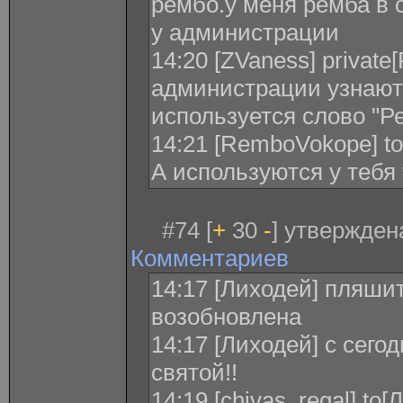
рембо.у меня ремба в о
у администрации
14:20 [ZVaness] privat
администрации узнаютс
используется слово "Р
14:21 [RemboVokope] to
А используются у тебя 
#74 [
+
30
-
] утвержден
Комментариев
14:17 [Лиходей] пляши
возобновлена
14:17 [Лиходей] с сего
святой!!
14:19 [chivas_regal] to[