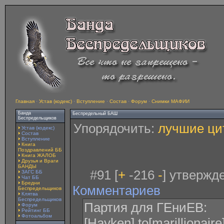
Главная
·
Устав (кодекс)
·
Вступление
·
Состав
·
Форум
·
Снимки МАФИИ
Банда
Беспредельный БАШ
Беспредельщиков
Упорядочить:
лучшие ци
Устав (кодекс)
Состав
Вступление
Книга
Поздравлений ББ
Книга ЖАЛОБ
Друзья и Враги
БАНДЫ
#91 [
+
-216
-
] утвержд
ЗАГС ББ
Чат ББ
Бредни
Комментариев
Беспредельщиков
Клятва
Беспредельщиков
Партия для ГЕниЕВ:
Форум
Рейтинг ББ
Фотоальбом
[Hayken] to[marillionai