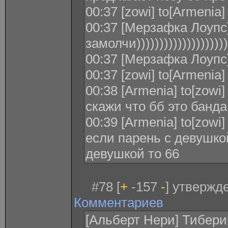
00:37 [zowi] to[Armenia
00:37 [Мерзафка Лоупс]
замолчи))))))))))))))))))))
00:37 [Мерзафка Лоупс
00:37 [zowi] to[Armenia]
00:38 [Armenia] to[zowi
скажи что бб это банд
00:39 [Armenia] to[zowi
если парень с девушкой
девушкой то 66
#78 [
+
-157
-
] утвержде
Комментариев
[Альберт Нери] Тибери