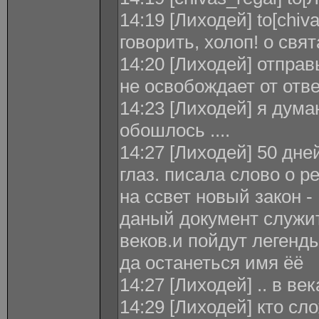
14:19 [Лиходей] to[chiv
говорить, холоп! о свя
14:20 [Лиходей] отправ
не освобождает от отв
14:23 [Лиходей] я дума
обошлось ....
14:27 [Лиходей] 50 дне
глаз. писала слово о 
на ссвет новый закон 
даный документ служит
веков.и пойдут легенд
да останеться имя ёё
14:27 [Лиходей] .. в ве
14:29 [Лиходей] кто сл