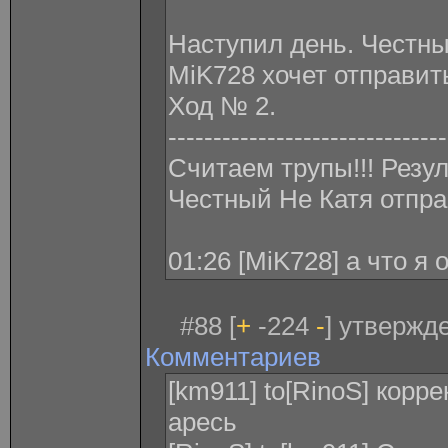
Наступил день. Честн
MiK728 xочет отправит
Ход № 2.
-------------------------------
Считаем трупы!!! Резу
Честный Не Катя отпра
01:26 [MiK728] а что я
#88 [
+
-224
-
] утвержде
Комментариев
[km911] to[RinoS] корр
аресь