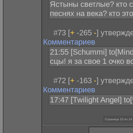
Ястыны светлые? кто с
песнях на века? кто эт
#73 [
+
-265
-
] утвержд
Комментариев
21:55 [Schummi] to[Mind
сцы! я за свое 1 очко 
#72 [
+
-163
-
] утвержд
Комментариев
17:47 [Twilight Angel] 
Страница 10 из 14