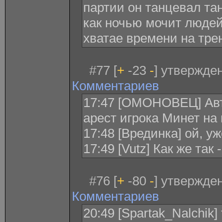
партии он танцевал тан
как ночью мочит людей,
хватае времени на трени
#77 [
+
-23
-
] утвержден
Комментариев
17:47 [ОМОНОВЕЦ] Авт
арест игрока Минет на 
17:48 [Врединка] ой, у
17:49 [Vutz] Как же так
#76 [
+
-80
-
] утвержден
Комментариев
20:49 [Spartak_Nalchik]