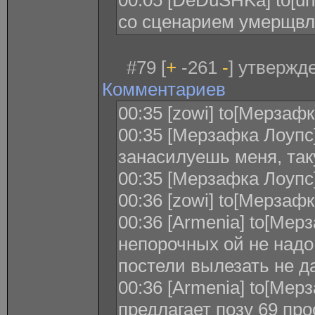
00:05 [DeDuSHKa] to[un
со сценарием умерщв
#79 [
+
-261
-
] утвержде
Комментариев
00:35 [zowi] to[Мерзаф
00:35 [Мерзафка Лоупс] 
занасилуешь меня, та
00:35 [Мерзафка Лоупс]
00:36 [zowi] to[Мерзафк
00:36 [Armenia] to[Мер
непорочных ой не надо
постели вылезать не да
00:36 [Armenia] to[Мер
предлагает позу 69 про