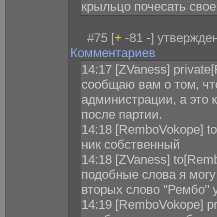
крыльцо почесать свое
#75 [
+
-81
-
] утвержден
Комментариев
14:17 [ZVaness] privat
сообщаю вам о том, чт
администрации, а это 
после партии.
14:18 [RemboVokope] to
ник собственный
14:18 [ZVaness] to[Rem
подобные слова я могу 
вторых слово "Рембо" 
14:19 [RemboVokope] pr