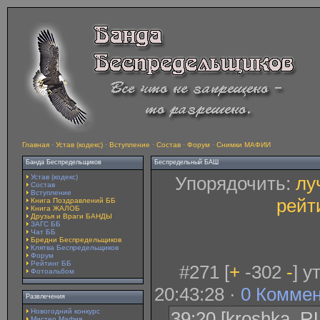
Главная
·
Устав (кодекс)
·
Вступление
·
Состав
·
Форум
·
Снимки МАФИИ
Банда Беспредельщиков
Беспредельный БАШ
Устав (кодекс)
Упорядочить:
лу
Состав
Вступление
рейт
Книга Поздравлений ББ
Книга ЖАЛОБ
Друзья и Враги БАНДЫ
ЗАГС ББ
Чат ББ
Бредни Беспредельщиков
Клятва Беспредельщиков
Форум
Рейтинг ББ
#271 [
+
-302
-
] 
Фотоальбом
20:43:28 ·
0 Комме
Развлечения
Новогодний конкурс
39:20 [kroshka_RU
Мистер Мафия