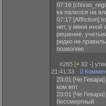
07:16 [chivas_regal
ка палился на а
07:17 [Affliction]
нет, у меня иной
решение, учитыв
редко не правиль
позволяю
#265 [
+
82
-
] ут
21:41:33 ·
0 Комме
23:01 [Че Гевара
ком епт
23:01 [Че Гевара
бессмертный