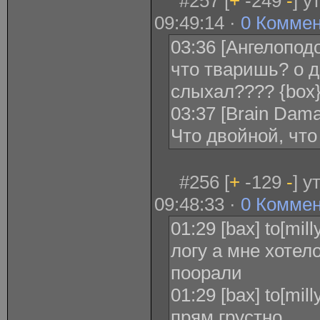
#257 [
+
-249
-
] у
09:49:14 ·
0 Комме
03:36 [Ангелопод
что тваришь? о 
слыхал???? {box
03:37 [Brain Dam
Что двойной, чт
#256 [
+
-129
-
] у
09:48:33 ·
0 Комме
01:29 [bax] to[mi
логу а мне хотел
поорали
01:29 [bax] to[mill
прям грустно..