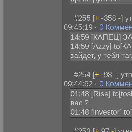
#255 [
+
-358
-
] у
09:45:19 ·
0 Комме
14:59 [КАПЕЦ] З
14:59 [Azzy] to[К
зайдет, у тебя т
#254 [
+
-98
-
] ут
09:44:52 ·
0 Комме
01:48 [Rise] to[tos
вас ?
01:48 [investor] t
#253 [
+
97
-
] ут