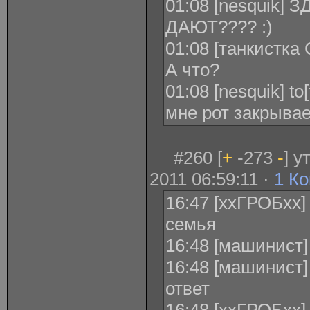
01:08 [nesquik]
ДАЮТ???? :)
01:08 [танкистка 
А что?
01:08 [nesquik] t
мне рот закрывае
#260 [
+
-273
-
] 
2011 06:59:11 ·
1 К
16:47 [ххГРОБхх]
семья
16:48 [машинист]
16:48 [машинист]
ответ