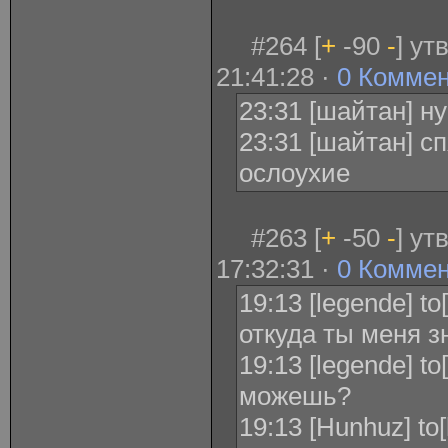
#264 [
+
-90
-
] ут
21:41:28 ·
0 Комме
23:31 [шайтан] н
23:31 [шайтан] с
ослоухие
#263 [
+
-50
-
] ут
17:32:31 ·
0 Комме
19:13 [legende] t
откуда ты меня 
19:13 [legende] t
можешь?
19:13 [Hunhuz] to