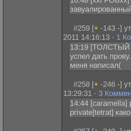
16:48 [ххГРОБхх] 
завуалированный
#259 [
+
-143
-
] 
2011 14:16:13 ·
1 К
13:19 [ТОЛСТЫЙ 
успел дать прову
меня написал(
#258 [
+
-246
-
] у
13:29:31 ·
3 Комме
14:44 [caramella] 
private[tetrat] ка