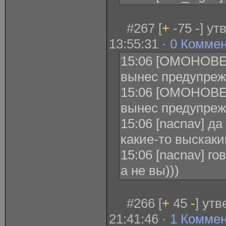
#267 [
+
-75
-
] ут
13:55:31 ·
0 Комме
15:06 [ОМОНОВЕ
вынес предупреж
15:06 [ОМОНОВЕ
вынес предупреж
15:06 [nacnav] д
какие-то выскак
15:06 [nacnav] го
а не вы)))
#266 [
+
45
-
] ут
21:41:46 ·
1 Комме