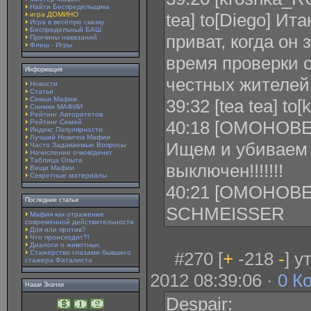
Найти Беспредельщика
tea] to[Diego] Ит
игра ДОМИНО
Игра в весёлую сказку
Беспредельный БАШ
приват, когда он 
Причины наказаний
Флеш - Игры
время проверки 
Информация
честных жителей
Новости
Статьи
Семьи Мафии
39:32 [tea tea] to
Снимки МАФИИ
Рейтинг Авторитетов
40:18 [ОМОНОВЕЦ
Рейтинг Семей
Индекс Популярности
Лучший Новичок Мафии
Ищем и убиваем 
Часто Задаваемые Вопросы
Начисление очков/денег
Таблица Опыта
выключен!!!!!!!
Вещи Мафии
Секретные материалы
40:21 [ОМОНОВЕЦ
Последние статьи
SCHMEISSER
Мафия как отражение
современной действительности
Для или против?
Что происходит?!
Диалоги о животных.
Стажерство глазами бывшего
#270 [
+
-218
-
] 
стажера Фаталиста
2012 08:39:06 ·
0 К
Наши Значки
Despair: