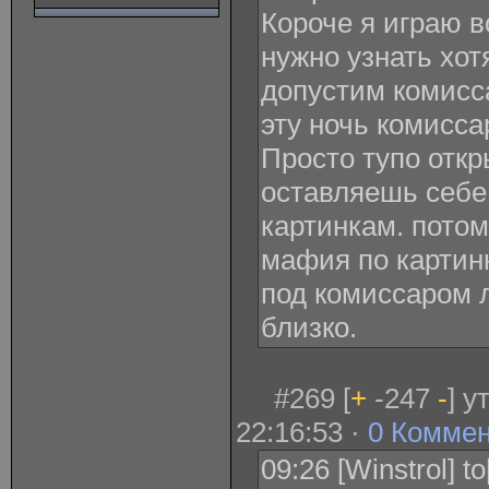
Короче я играю в
нужно узнать хот
допустим комисс
эту ночь комисса
Просто тупо отк
оставляешь себе
картинкам. потом
мафия по картин
под комиссаром л
близко.
#269 [
+
-247
-
] у
22:16:53 ·
0 Комме
09:26 [Winstrol] t