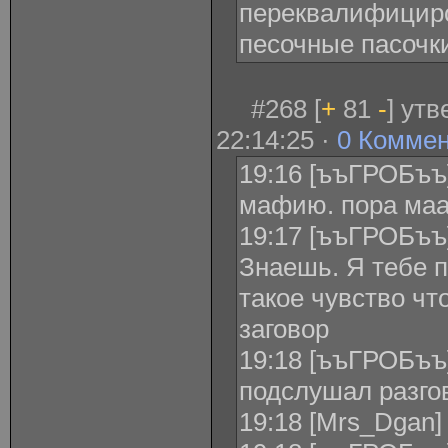
переквалифициро
песочные пасочк
#268 [
+
81
-
] ут
22:14:25 ·
0 Комме
19:16 [ъъГРОБъъ] 
мафию. пора маа
19:17 [ъъГРОБъъ]
Знаешь. Я тебе п
такое чувство чт
заговор
19:18 [ъъГРОБъъ]
подслушал разго
19:18 [Mrs_Dgan]