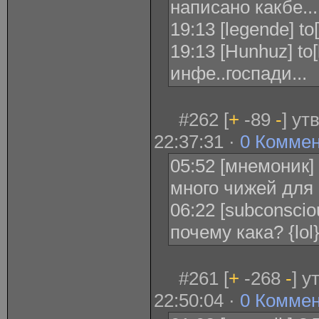
написано какбе...
19:13 [legende] t
19:13 [Hunhuz] to[
инфе..госпади...
#262 [
+
-89
-
] ут
22:37:31 ·
0 Комме
05:52 [мнемоник]
много чижей для
06:22 [subconscio
почему кака? {lol
#261 [
+
-268
-
] у
22:50:04 ·
0 Комме