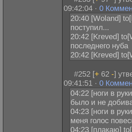
09:42:04 ·
0 Комме
20:40 [Woland] to
поступил...
20:42 [Kreved] to
последнего нуба
20:42 [Kreved] t
#252 [
+
62
-
] ут
09:41:51 ·
0 Комме
04:22 [ноги в рук
было и не добива
04:23 [ноги в рук
меня голос повес
04:23 [плакаю] to