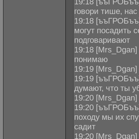
19:18 [ъъГРОБъъ]
говори тише, нас
19:18 [ъъГРОБъъ]
могут посадить с
подговаривают
19:18 [Mrs_Dgan]
понимаю
19:19 [Mrs_Dgan]
19:19 [ъъГРОБъъ
думают, что ты у
19:20 [Mrs_Dgan]
19:20 [ъъГРОБъъ]
походу мы их спу
садит
19:20 [Mrs_Dgan]