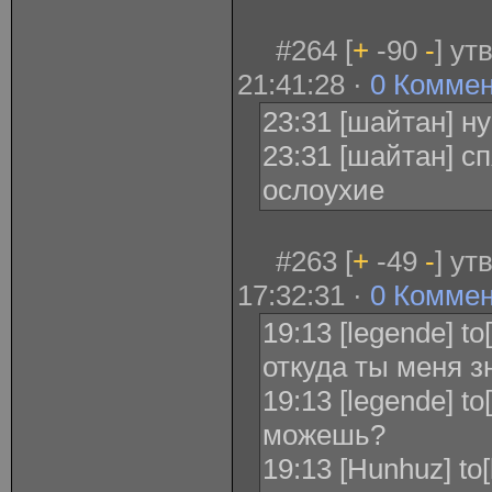
#264 [
+
-90
-
] ут
21:41:28 ·
0 Комме
23:31 [шайтан] н
23:31 [шайтан] с
ослоухие
#263 [
+
-49
-
] ут
17:32:31 ·
0 Комме
19:13 [legende] t
откуда ты меня 
19:13 [legende] t
можешь?
19:13 [Hunhuz] to