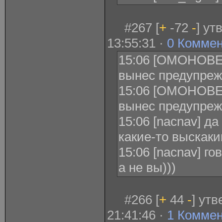
#267 [
+
-72
-
] ут
13:55:31 ·
0 Комме
15:06 [ОМОНОВЕ
вынес предупреж
15:06 [ОМОНОВЕ
вынес предупреж
15:06 [nacnav] д
какие-то выскак
15:06 [nacnav] го
а не вы)))
#266 [
+
44
-
] ут
21:41:46 ·
1 Комме