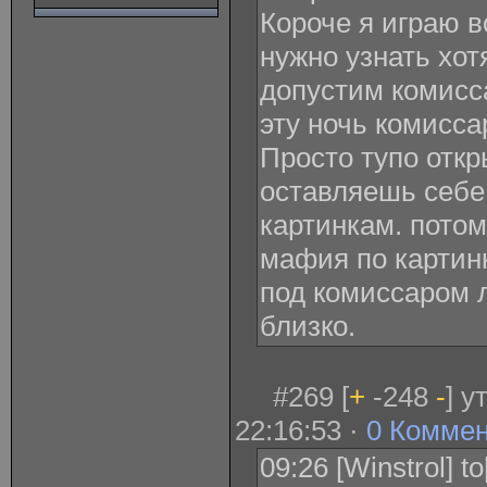
Короче я играю в
нужно узнать хот
допустим комисс
эту ночь комисса
Просто тупо отк
оставляешь себе
картинкам. потом
мафия по картин
под комиссаром л
близко.
#269 [
+
-248
-
] у
22:16:53 ·
0 Комме
09:26 [Winstrol] t