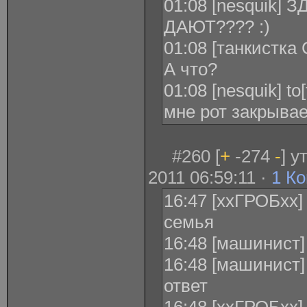
01:08 [nesquik]
ДАЮТ???? :)
01:08 [танкистка 
А что?
01:08 [nesquik] t
мне рот закрывае
#260 [
+
-274
-
] 
2011 06:59:11 ·
1 К
16:47 [ххГРОБхх]
семья
16:48 [машинист]
16:48 [машинист]
ответ