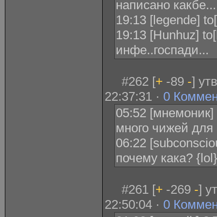
написано какбе...
19:13 [legende] t
19:13 [Hunhuz] to[
инфе..госпади...
#262 [
+
-89
-
] ут
22:37:31 ·
0 Комме
05:52 [мнемоник]
много чижей для
06:22 [subconscio
почему кака? {lol
#261 [
+
-269
-
] у
22:50:04 ·
0 Комме