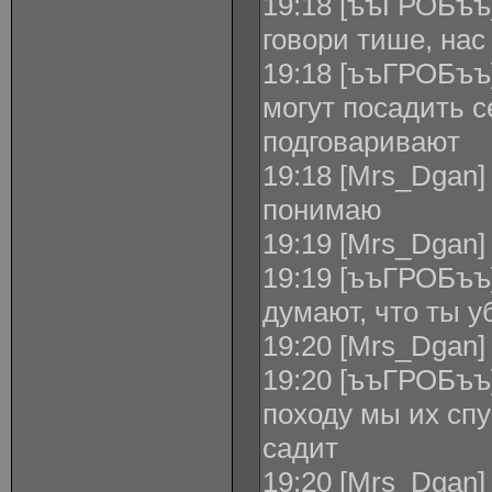
19:18 [ъъГРОБъъ]
говори тише, нас
19:18 [ъъГРОБъъ]
могут посадить с
подговаривают
19:18 [Mrs_Dgan]
понимаю
19:19 [Mrs_Dgan]
19:19 [ъъГРОБъъ
думают, что ты у
19:20 [Mrs_Dgan]
19:20 [ъъГРОБъъ]
походу мы их спу
садит
19:20 [Mrs_Dgan]