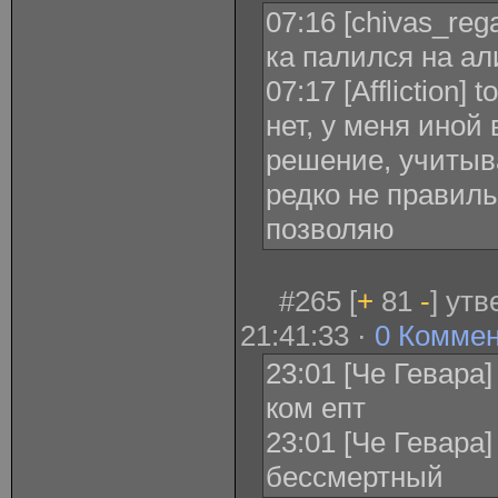
07:16 [chivas_regal
ка палился на а
07:17 [Affliction]
нет, у меня иной
решение, учитыв
редко не правиль
позволяю
#265 [
+
81
-
] ут
21:41:33 ·
0 Комме
23:01 [Че Гевара
ком епт
23:01 [Че Гевара
бессмертный