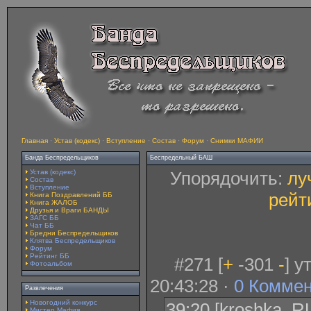
Главная
·
Устав (кодекс)
·
Вступление
·
Состав
·
Форум
·
Снимки МАФИИ
Банда Беспредельщиков
Беспредельный БАШ
Устав (кодекс)
Упорядочить:
лу
Состав
Вступление
рейт
Книга Поздравлений ББ
Книга ЖАЛОБ
Друзья и Враги БАНДЫ
ЗАГС ББ
Чат ББ
Бредни Беспредельщиков
Клятва Беспредельщиков
Форум
Рейтинг ББ
#271 [
+
-301
-
] 
Фотоальбом
20:43:28 ·
0 Комме
Развлечения
Новогодний конкурс
39:20 [kroshka_RU
Мистер Мафия