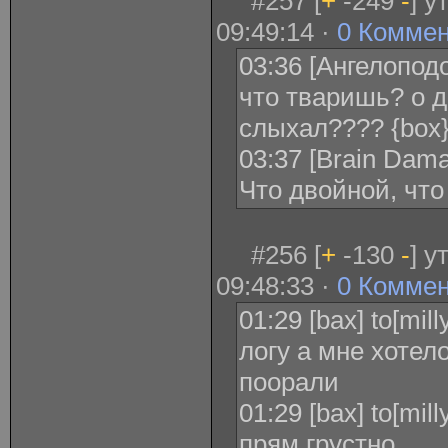
#257 [
+
-249
-
] у
09:49:14 ·
0 Комме
03:36 [Ангелопод
что тваришь? о 
слыхал???? {box
03:37 [Brain Dam
Что двойной, чт
#256 [
+
-130
-
] у
09:48:33 ·
0 Комме
01:29 [bax] to[mi
логу а мне хотел
поорали
01:29 [bax] to[mill
прям грустно..