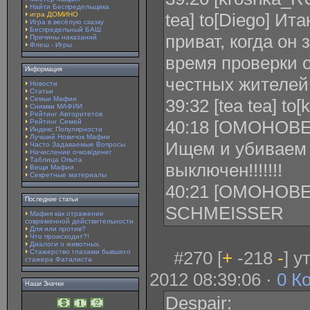
Найти Беспредельщика
tea] to[Diego] Ит
игра ДОМИНО
Игра в весёлую сказку
Беспредельный БАШ
приват, когда он 
Причины наказаний
Флеш - Игры
время проверки 
Информация
честных жителей
Новости
Статьи
Семьи Мафии
39:32 [tea tea] to
Снимки МАФИИ
Рейтинг Авторитетов
40:18 [ОМОНОВЕЦ
Рейтинг Семей
Индекс Популярности
Лучший Новичок Мафии
Ищем и убиваем 
Часто Задаваемые Вопросы
Начисление очков/денег
Таблица Опыта
выключен!!!!!!!
Вещи Мафии
Секретные материалы
40:21 [ОМОНОВЕЦ
Последние статьи
SCHMEISSER
Мафия как отражение
современной действительности
Для или против?
Что происходит?!
Диалоги о животных.
Стажерство глазами бывшего
#270 [
+
-218
-
] 
стажера Фаталиста
2012 08:39:06 ·
0 К
Наши Значки
Despair: