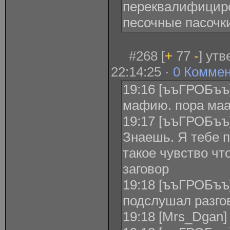
переквалифициро
песочные пасочк
#268 [
+
77
-
] ут
22:14:25 ·
0 Комме
19:16 [ъъГРОБъъ] 
мафию. пора маа
19:17 [ъъГРОБъъ]
Знаешь. Я тебе п
такое чувство чт
заговор
19:18 [ъъГРОБъъ]
подслушал разго
19:18 [Mrs_Dgan]