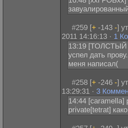
16:48 [ххГРОБхх] 
завуалированный
#259 [
+
-143
-
] 
2011 14:16:13 ·
1 К
13:19 [ТОЛСТЫЙ 
успел дать прову
меня написал(
#258 [
+
-246
-
] у
13:29:31 ·
3 Комме
14:44 [caramella] 
private[tetrat] ка