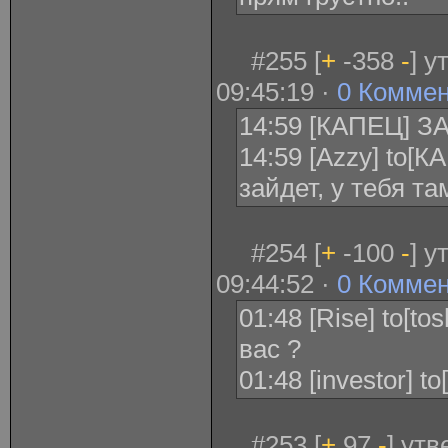
#255 [
+
-358
-
] у
09:45:19 ·
0 Комме
14:59 [КАПЕЦ] З
14:59 [Azzy] to[К
зайдет, у тебя т
#254 [
+
-100
-
] у
09:44:52 ·
0 Комме
01:48 [Rise] to[tos
вас ?
01:48 [investor] t
#253 [
+
97
-
] ут