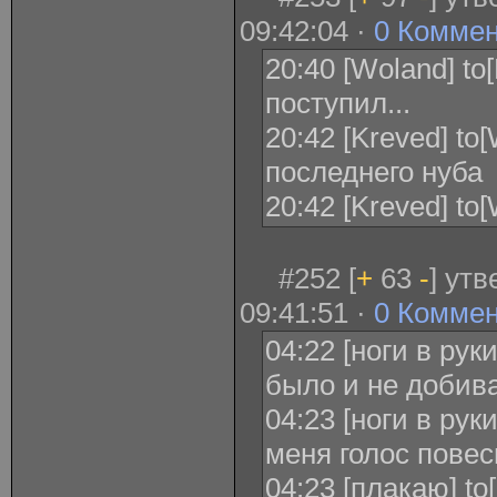
09:42:04 ·
0 Комме
20:40 [Woland] to
поступил...
20:42 [Kreved] to
последнего нуба
20:42 [Kreved] t
#252 [
+
63
-
] ут
09:41:51 ·
0 Комме
04:22 [ноги в рук
было и не добива
04:23 [ноги в рук
меня голос повес
04:23 [плакаю] to