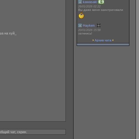
kawasaki
26/01/2026 02:22
Вы даже меня заинтриговали
Hayken
20/01/2026 15:58
ша на хуй_
заткнись!
Архив чата
общий чат, скрин.