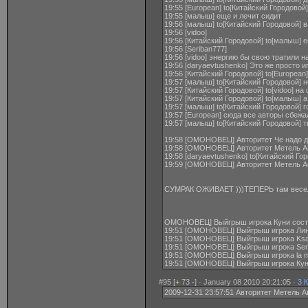
19:55 [European] to[Китайский Городово
19:55 [малыш] еще и лечит сидит
19:56 [малыш] to[Китайский Городовой] 
19:56 [vidoo]
19:56 [Китайский Городовой] to[малыш] ес
19:56 [Seriban777]
19:56 [vidoo] энергию бы свою тратили н
19:56 [daryaevtushenko] Это же просто игр
19:56 [Китайский Городовой] to[European
19:57 [малыш] to[Китайский Городовой] 
19:57 [Китайский Городовой] to[vidoo] н
19:57 [Китайский Городовой] to[малыш] а
19:57 [малыш] to[Китайский Городовой] 
19:57 [European] сюда все авторы сбежа
19:57 [малыш] to[Китайский Городовой] т
19:58 [ОМОНОВЕЦ] Авторитет Че надо да
19:58 [ОМОНОВЕЦ] Авторитет Метель Авг
19:58 [daryaevtushenko] to[Китайский Г
19:59 [ОМОНОВЕЦ] Авторитет Метель Авг
СУМРАК ОЖИВАЕТ )))ТЕПЕРЬ там весе
ОМОНОВЕЦ] Выйгрыш игрока Куни соста
19:51 [ОМОНОВЕЦ] Выйгрыш игрока Линг
19:51 [ОМОНОВЕЦ] Выйгрыш игрока Ksa
19:51 [ОМОНОВЕЦ] Выйгрыш игрока Seri
19:51 [ОМОНОВЕЦ] Выйгрыш игрока la mi
19:51 [ОМОНОВЕЦ] Выйгрыш игрока Куни
#95 [
+
73
-
] · January 08 2010 20:21:05 ·
3 
2009-12-31 23:57:51 Авторитет Метель Ав