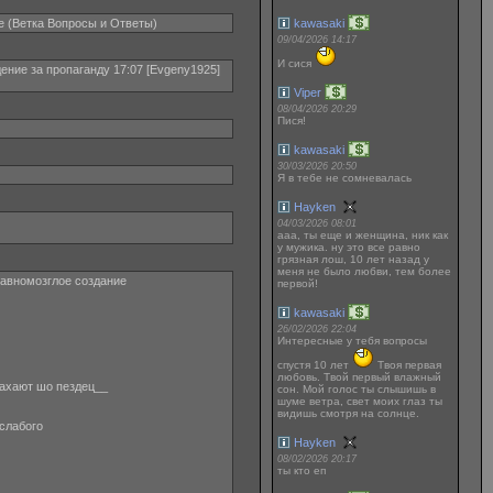
е (Ветка Вопросы и Ответы)
kawasaki
09/04/2026 14:17
И сися
ение за пропаганду 17:07 [Evgeny1925]
Viper
08/04/2026 20:29
Пися!
kawasaki
30/03/2026 20:50
Я в тебе не сомневалась
Hayken
04/03/2026 08:01
ааа, ты еще и женщина, ник как
у мужика. ну это все равно
грязная лош, 10 лет назад у
меня не было любви, тем более
 гавномозглое создание
первой!
kawasaki
26/02/2026 22:04
Интересные у тебя вопросы
спустя 10 лет
Твоя первая
любовь. Твой первый влажный
трахают шо пездец__
сон. Мой голос ты слышишь в
шуме ветра, свет моих глаз ты
видишь смотря на солнце.
 слабого
Hayken
08/02/2026 20:17
ты кто еп