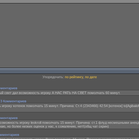
Упорядочить:
по рейтингу
,
по дате
мментариев
 свет дал возможность игроку А НАС РАТЬ НА СВЕТ помолчать 60 минут.
·
3 Комментариев
игроку котенок помолчать 15 минут. Причина: Ст.4 (2343466) 42:54 [котенок] to[Agibalof
мментариев
возможность игроку leokroll помолчать 15 минут. Причина: ст.1 флуд несмешными анекдот
аю, но более низких оценок у нас, к сожалению, нет!(общ чат скрин)
омментариев