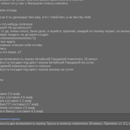
й] плохо что у нас с Малышом голоса слиплись
вали отсюда
ли б ты дегенерат бил ежа, я б с тобой бил, а не бил бы тебя
а что-нибудь полезное
а!!!! Не ругайтесь!!!!
] эт да, очень плохо, было дело, я ошибся, признаю, каждый по своему играет, но малы
нефиг пиздеть ты до меня сходил
а сеееееееееееееееекс?))
 нех ждать
голимые отмазки себе оставь
лись
ы кто ваще, а?
л возможность игроку Китайский Городовой помолчать 15 минут.
уста посадил под арест игрока Китайский Городовой на сутки .
ородовой] to[малыш] просто смешно
уста посадил под арест игрока малыш на сутки .
ло
вил 2.5 маф.
ус составил 4.5 маф.
na составил 1.2 маф.
ban777 составил 0.7 маф.
netе составил 2.5 маф.
 и Лингус составил 4.5 маф.
Комментариев
густа дал возможность игроку Трусы в полоску помолчать 30 минут. Причина: ст. 3.1, 