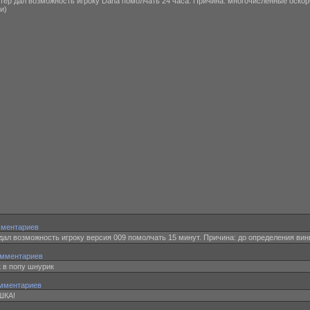
ветер дал возможность игроку Dana помолчать 24 часа. Причина: многочисленные оско
и)
мментариев
 дал возможность игроку версия 009 помолчать 15 минут. Причина: до определения ви
омментариев
к в попу шнурик
мментариев
УШКА!