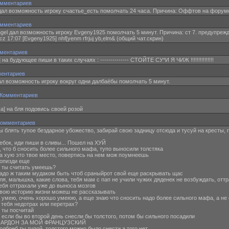
омментариев
 дал возможность игроку счастье_есть помолчать 24 часа. Причина: Оффтов на форум
омментариев
ngel дал возможность игроку Evgeny1925 помолчать 5 минут. Причина: ст 7. предупрежд
tvcz 17:07 [Evgeny1925] nhf[yenm rfrjuj yb,elm& (общий чат.скрин)
ментариев
а будующее пиши в таких случаях : -------------- СТОЙТЕ СУ*И Я ЧИЖ !!!!!!!!!!!!!!!
ментариев
 возможность игроку вокруг одни далбаёбы помолчать 5 минут.
 Комментариев
ша] на бля подовись своей розой
Комментариев
ты блять тупое бездарное убожество, забирай свою задницу отсюда и тусуй на кресты,
уебок, иди пиши в сливы... Пошел на ХУЙ
о, что б сносить более сильного мафа, тупо выносили толстяка
на хую это твое место, повертись на нем мож поумнеешь
попизди еще
й] ты считать умеешь?
 надо ж таким мудаком быть чтоб сраныйрот свой еще раскрывать щас
бля, малышка, какие слова, тебя мам с пап не учили чужих дяденек не возбуждать, от
тебя оттрахали уже до выноса мозгов
 свою историю жизни можеш не рассказывать
n] умею, очень хорошо умеюю, а еще знаю что сносить надо более сильного мафа, а не
у тебя недотрах или перетрах?
] ты посчитай
й] если бы во второй день снесли бы толстого, потом бы сильного посадили
КИ ПАРДОН ЗА МОЙ ФРАНЦУЗСКИЙ
олбоеб ты тупой, толстого можно было снести а того нет