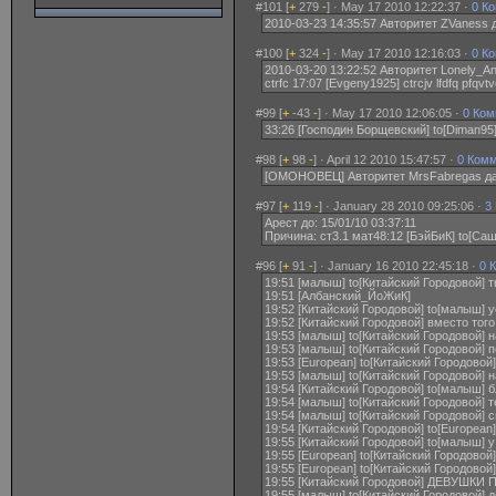
#101 [
+
279
-
] · May 17 2010 12:22:37 ·
0 К
2010-03-23 14:35:57 Авторитет ZVaness
#100 [
+
324
-
] · May 17 2010 12:16:03 ·
0 К
2010-03-20 13:22:52 Авторитет Lonely_A
ctrfc 17:07 [Evgeny1925] ctrcjv lfdfq pfqv
#99 [
+
-43
-
] · May 17 2010 12:06:05 ·
0 Ком
33:26 [Господин Борщевский] to[Diman95] н
#98 [
+
98
-
] · April 12 2010 15:47:57 ·
0 Ком
[ОМОНОВЕЦ] Авторитет MrsFabregas дал
#97 [
+
119
-
] · January 28 2010 09:25:06 ·
3
Арест до: 15/01/10 03:37:11
Причина: ст3.1 мат48:12 [БэйБиК] to[Са
#96 [
+
91
-
] · January 16 2010 22:45:18 ·
0 
19:51 [малыш] to[Китайский Городовой] 
19:51 [Албанский_ЙоЖиК]
19:52 [Китайский Городовой] to[малыш] 
19:52 [Китайский Городовой] вместо тог
19:53 [малыш] to[Китайский Городовой] 
19:53 [малыш] to[Китайский Городовой] 
19:53 [European] to[Китайский Городово
19:53 [малыш] to[Китайский Городовой]
19:54 [Китайский Городовой] to[малыш] 
19:54 [малыш] to[Китайский Городовой] 
19:54 [малыш] to[Китайский Городовой]
19:54 [Китайский Городовой] to[Europea
19:55 [Китайский Городовой] to[малыш] 
19:55 [European] to[Китайский Городовой
19:55 [European] to[Китайский Городово
19:55 [Китайский Городовой] ДЕВУШ
19:55 [малыш] to[Китайский Городовой] д