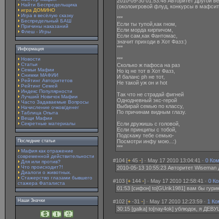
2010-05-30 01:53:48 Авторитет Другой 
Найти Беспредельщика
(околоигровой флуд, конкурсы в мафсит
игра ДОМИНО
Игра в весёлую сказку
***
Беспредельный БАШ
Если ты тупой,как гном,
Причины наказаний
Если морда кирпичом,
Флеш - Игры
Если сам,как Фантомас,
значит приходи в Хот Фазз:)
***
Информация
Новости
***
Статьи
Сколько ж пафоса на раз
Семьи Мафии
Но iq не тот в Хот Фазз,
Снимки МАФИИ
И баланс ph не тот,
Рейтинг Авторитетов
Не такой уж он и hot
Рейтинг Семей
Индекс Популярности
Так что не страдай фигней
Лучший Новичок Мафии
Однодневный экс-герой
Часто Задаваемые Вопросы
Выбирай семью по классу,
Начисление очков/денег
По причинам видным глазу.
Таблица Опыта
Вещи Мафии
Секретные материалы
Если дружишь с головой,
Если принципы с тобой,
Подскажу тебе семью-
Последние статьи
Посмотри инфу мою...:)
***
Мафия как отражение
современной действительности
#104 [
+
45
-
] · May 17 2010 13:04:41 ·
0 Ко
Для или против?
Что происходит?!
2010-05-13 10:55:23 Авторитет Wiseman
Диалоги о животных.
Стажерство глазами бывшего
#103 [
+
144
-
] · May 17 2010 12:58:41 ·
0 К
стажера Фаталиста
01:53 [сифон] to[GUrik1981] вам бы гури
Наши Значки
#102 [
+
-31
-
] · May 17 2010 12:23:59 ·
1 Ко
30:15 [galka] to[nay4ok] ублюдок, я ДЕВ