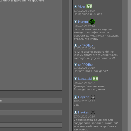
рбления и троллинг на форуме
Viper
31/07/2026 16:09
Не прошло и 20 лет
Йогурт
23/07/2026 07:43
За то время, что я сюда не
заходил, в мафке успели
довести до ума якудз и сделать
отдельную улицу
ххГРОБхх
21/05/2026 10:20
го мне значок вешать бб, по
какому праву его у меня изъяли
вообще? я буду жаловаться!!
ххГРОБхх
21/05/2026 10:19
Привет, Катя. Как дела?
kawasaki
30/04/2026 08:07
Дважды бывшая жена.
Благодарю, сердечно.
Hayken
ны
28/04/2026 10:32
с др!
Hayken
27/04/2026 10:36
у тебя завтра др 28 апреля.
поздравляю заранее, мало ли!
какая-то любовница гробика я
так понял.