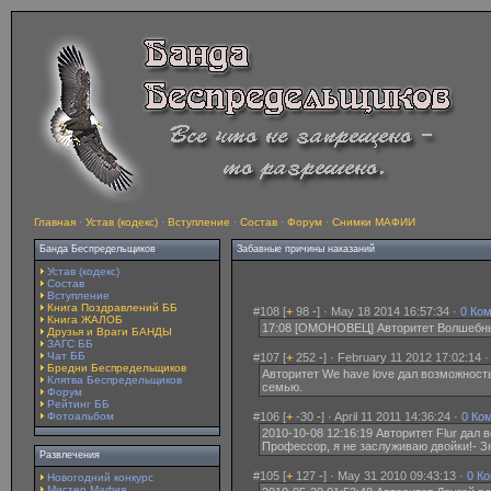
Главная
·
Устав (кодекс)
·
Вступление
·
Состав
·
Форум
·
Снимки МАФИИ
Банда Беспредельщиков
Забавные причины наказаний
Устав (кодекс)
Состав
Вступление
Книга Поздравлений ББ
#108 [
+
98
-
] · May 18 2014 16:57:34 ·
0 Ко
Книга ЖАЛОБ
17:08 [ОМОНОВЕЦ] Авторитет Волшебный
Друзья и Враги БАНДЫ
ЗАГС ББ
Чат ББ
#107 [
+
252
-
] · February 11 2012 17:02:14 
Бредни Беспредельщиков
Авторитет We have love дал возможность 
Клятва Беспредельщиков
семью.
Форум
Рейтинг ББ
Фотоальбом
#106 [
+
-30
-
] · April 11 2011 14:36:24 ·
0 Ко
2010-10-08 12:16:19 Авторитет Flur дал 
Профессор, я не заслуживаю двойки!- Зн
Развлечения
#105 [
+
127
-
] · May 31 2010 09:43:13 ·
0 К
Новогодний конкурс
Мистер Мафия