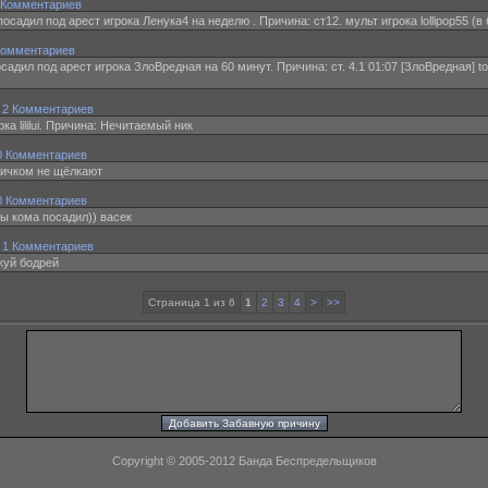
 Комментариев
 посадил под арест игрока Ленука4 на неделю . Причина: ст12. мульт игрока lollipop55 (в 
Комментариев
садил под арест игрока ЗлоВредная на 60 минут. Причина: ст. 4.1 01:07 [ЗлоВредная] t
·
2 Комментариев
а lililui. Причина: Нечитаемый ник
0 Комментариев
ничком не щёлкают
0 Комментариев
 ты кома посадил)) васек
·
1 Комментариев
 куй бодрей
Страница 1 из 6
1
2
3
4
>
>>
Copyright © 2005-2012 Банда Беспредельщиков