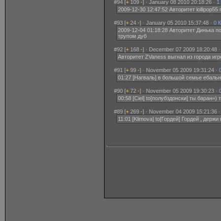
#94 [
+
109
-
] · January 08 2010 20:18:26 ·
1
2009-12-30 12:47:52 Авторитет lollipop55
#93 [
+
24
-
] · January 05 2010 15:37:48 ·
0 
2009-12-04 01:18:28 Авторитет Динька по
трупом дуб
#92 [
+
168
-
] · December 07 2009 18:20:48 
Авторитет ZVaness выгнал из города игрок
#91 [
+
99
-
] · November 05 2009 19:31:24 ·
01:27 [Нагваль] в большой семье ебаль
#90 [
+
72
-
] · November 05 2009 19:30:23 ·
00:58 [Ciel] to[полубздонски] ты баран=)
#89 [
+
269
-
] · November 04 2009 15:21:36 
11:01 [Klimova] to[Гордей] Гордей , держи