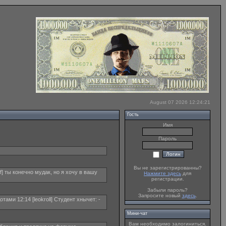
August 07 2026 12:24:21
Гость
Имя
Пароль
Вы не зарегистрированны?
f] ты конечно мудак, но я хочу в вашу
Нажмите здесь
для
регистрации.
Забыли пароль?
Запросите новый
здесь
.
ами 12:14 [leokroll] Студент хнычет: -
Мини-чат
Вам необходимо залогиниться.