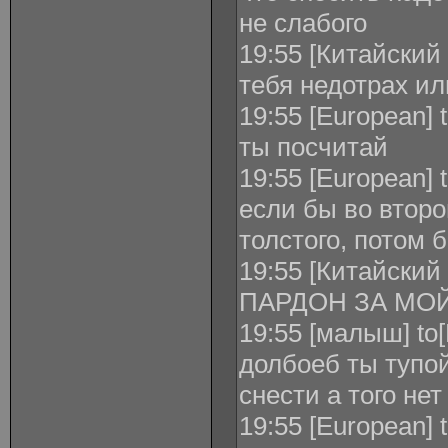
не слабого
19:55 [Китайский
тебя недотрах ил
19:55 [European]
ты посчитай
19:55 [European]
если бы во второ
толстого, потом 
19:55 [Китайски
ПАРДОН ЗА МО
19:55 [малыш] to
долбоеб ты тупой
снести а того нет
19:55 [European]