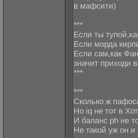
в мафсити)
***
Если ты тупой,ка
Если морда кирп
Если сам,как Фа
значит приходи в
***
***
Сколько ж пафоса
Но iq не тот в Хо
И баланс ph не то
Не такой уж он и 