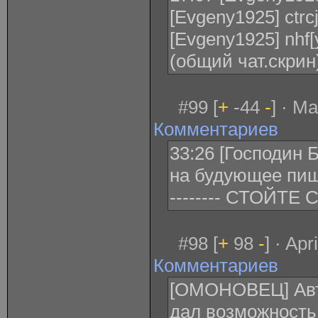
[Evgeny1925] ctrcj
[Evgeny1925] nhf[
(общий чат.скрин
#99 [
+
-44
-
] · M
Комментариев
33:26 [Господин 
на будующее пиши 
-------- СТОЙТЕ СУ*
#98 [
+
98
-
] · Ap
Комментариев
[ОМОНОВЕЦ] Авт
дал возможность 