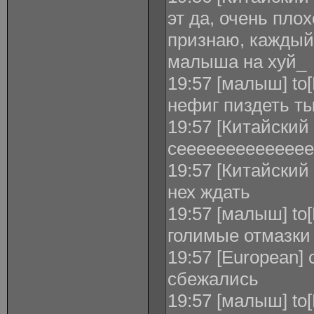
эт да, очень пло
признаю, каждый 
малыша на хуй_
19:57 [малыш] to
нефиг пиздеть т
19:57 [Китайский 
сееееееееееееее
19:57 [Китайский
нех ждать
19:57 [малыш] to
голимые отмазки
19:57 [European]
сбежались
19:57 [малыш] to