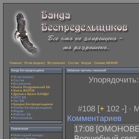
Главная
·
Устав (кодекс)
·
Вступление
·
Состав
·
Форум
·
Снимки МАФИИ
Банда Беспредельщиков
Забавные причины наказаний
Устав (кодекс)
Упорядочить
Состав
Вступление
Книга Поздравлений ББ
Книга ЖАЛОБ
Друзья и Враги БАНДЫ
ЗАГС ББ
Чат ББ
Бредни Беспредельщиков
#108 [
+
102
-
] · 
Клятва Беспредельщиков
Форум
Рейтинг ББ
Комментариев
Фотоальбом
17:08 [ОМОНОВЕ
Развлечения
Новогодний конкурс
Волшебный свет 
Мистер Мафия