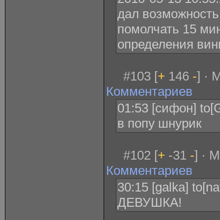
дал возможность 
помолчать 15 мин
определения ви
#103 [
+
146
-
] · 
Комментариев
01:53 [сифон] to[
в попу шнурик
#102 [
+
-31
-
] · 
Комментариев
30:15 [galka] to[n
ДЕВУШКА!