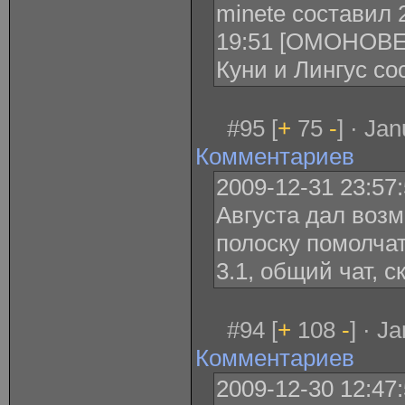
minetе составил 
19:51 [ОМОНОВЕ
Куни и Лингус со
#95 [
+
75
-
] · Ja
Комментариев
2009-12-31 23:57
Августа дал возм
полоску помолчат
3.1, общий чат, с
#94 [
+
108
-
] · J
Комментариев
2009-12-30 12:47: