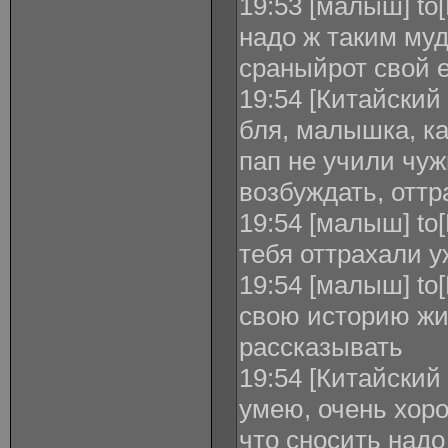
19:53 [малыш] to
надо ж таким му
сраныйрот свой 
19:54 [Китайский
бля, малышка, ка
пап не учили чуж
возбуждать, отт
19:54 [малыш] to
тебя оттрахали у
19:54 [малыш] to
свою историю ж
рассказывать
19:54 [Китайский
умею, очень хор
что сносить надо