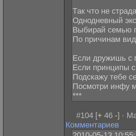
Так что не страд
Однодневный экс
Выбирай семью п
По причинам вид
Если дружишь с 
Если принципы с
Подскажу тебе с
Посмотри инфу мо
***
#104 [
+
46
-
] · M
Комментариев
2010-05-13 10:55