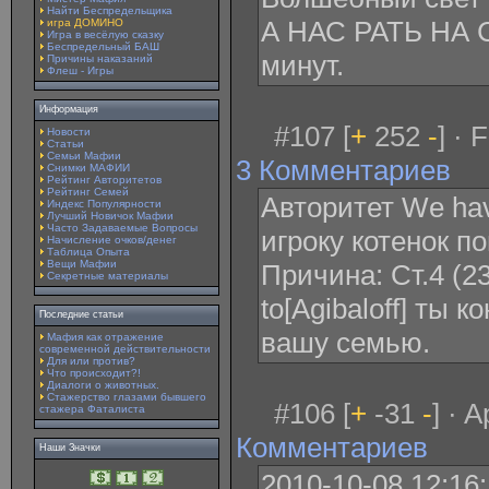
Найти Беспредельщика
А НАС РАТЬ НА 
игра ДОМИНО
Игра в весёлую сказку
Беспредельный БАШ
минут.
Причины наказаний
Флеш - Игры
Информация
#107 [
+
252
-
] · 
Новости
Статьи
Семьи Мафии
3 Комментариев
Снимки МАФИИ
Рейтинг Авторитетов
Рейтинг Семей
Авторитет We ha
Индекс Популярности
Лучший Новичок Мафии
Часто Задаваемые Вопросы
игроку котенок п
Начисление очков/денег
Таблица Опыта
Вещи Мафии
Причина: Ст.4 (23
Секретные материалы
to[Agibaloff] ты к
Последние статьи
вашу семью.
Мафия как отражение
современной действительности
Для или против?
Что происходит?!
Диалоги о животных.
Стажерство глазами бывшего
#106 [
+
-31
-
] · 
стажера Фаталиста
Комментариев
Наши Значки
2010-10-08 12:16: