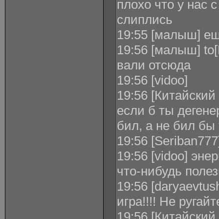
плохо что у нас
слиплись
19:55 [малыш] ещ
19:56 [малыш] to
вали отсюда
19:56 [vidoo]
19:56 [Китайский
если б ты дегене
бил, а не бил бы
19:56 [Seriban777
19:56 [vidoo] эн
что-нибудь поле
19:56 [daryaevtu
игра!!!! Не ругайте
19:56 [Китайский