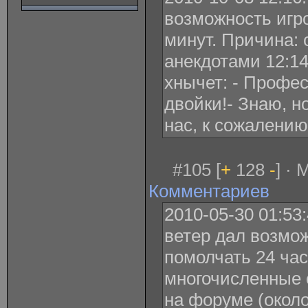
возможность игро
минут. Причина:
анекдотами 12:14 
хнычет: - Профес
двойки!- Знаю, н
нас, к сожалению
#105 [
+
128
-
] · 
Комментариев
2010-05-30 01:53
ветер дал возмо
помолчать 24 час
многочисленные 
на форуме (окол