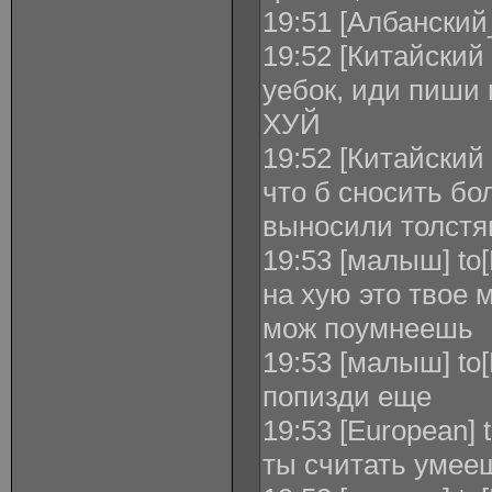
19:51 [Албански
19:52 [Китайский
уебок, иди пиши 
ХУЙ
19:52 [Китайский
что б сносить бо
выносили толстя
19:53 [малыш] to
на хую это твое 
мож поумнеешь
19:53 [малыш] to
попизди еще
19:53 [European]
ты считать умее