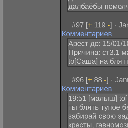
далбаёбы помолч
#97 [
+
119
-
] · J
Комментариев
Арест до: 15/01/1
Причина: ст3.1 м
to[Саша] на бля 
#96 [
+
88
-
] · Ja
Комментариев
19:51 [малыш] to
ты блять тупое б
забирай свою зад
кресты, гавномоз