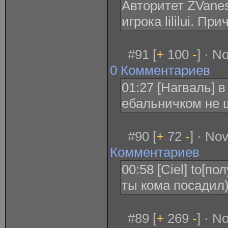
Авторитет ZVanes
игрока lililui. П
#91 [
+
100
-
] · N
0 Комментариев
01:27 [Нагваль] 
ебальничком не 
#90 [
+
72
-
] · No
Комментариев
00:58 [Ciel] to[п
ты кома посадил)
#89 [
+
269
-
] · N