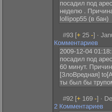
посадил под арес
неделю . Причина
lollipop55 (в бан)
#93 [
+
25
-
] · Ja
Комментариев
2009-12-04 01:18
посадил под арес
60 минут. Причина
[ЗлоВредная] to[
ты был бы трупо
#92 [
+
169
-
] · D
2 Комментариев