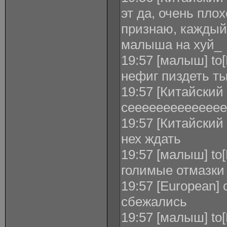
эт да, очень пло
признаю, каждый 
малыша на хуй_
19:57 [малыш] to
нефиг пиздеть т
19:57 [Китайский 
сееееееееееееее
19:57 [Китайский
нех ждать
19:57 [малыш] to
голимые отмазки
19:57 [European]
сбежались
19:57 [малыш] to