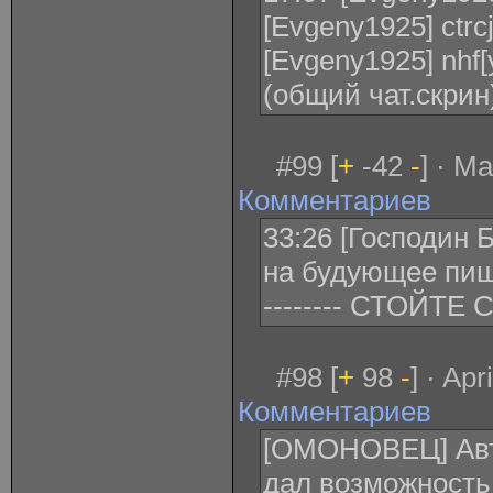
[Evgeny1925] ctrcj
[Evgeny1925] nhf[
(общий чат.скрин
#99 [
+
-42
-
] · M
Комментариев
33:26 [Господин 
на будующее пиши 
-------- СТОЙТЕ СУ*
#98 [
+
98
-
] · Ap
Комментариев
[ОМОНОВЕЦ] Авт
дал возможность 