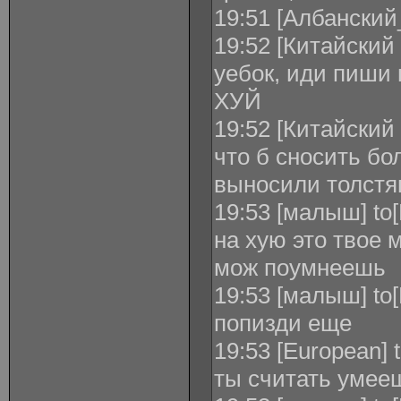
19:51 [Албански
19:52 [Китайский
уебок, иди пиши 
ХУЙ
19:52 [Китайский
что б сносить бо
выносили толстя
19:53 [малыш] to
на хую это твое 
мож поумнеешь
19:53 [малыш] to
попизди еще
19:53 [European]
ты считать умее