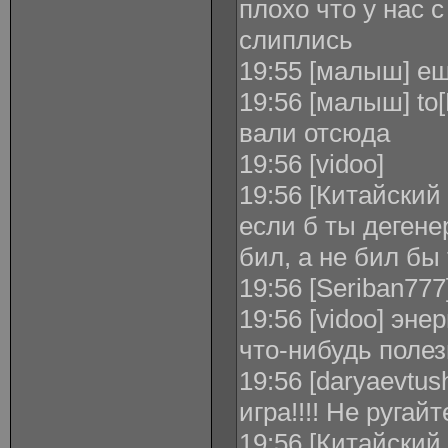
плохо что у нас
слиплись
19:55 [малыш] ещ
19:56 [малыш] to
вали отсюда
19:56 [vidoo]
19:56 [Китайский
если б ты дегене
бил, а не бил бы
19:56 [Seriban777
19:56 [vidoo] эн
что-нибудь поле
19:56 [daryaevtu
игра!!!! Не ругайте
19:56 [Китайский