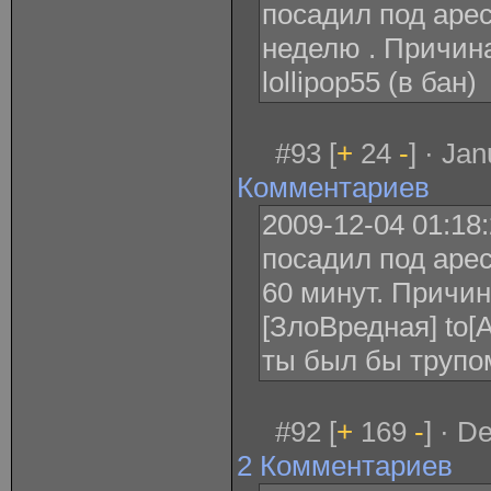
посадил под арес
неделю . Причина
lollipop55 (в бан)
#93 [
+
24
-
] · Ja
Комментариев
2009-12-04 01:18
посадил под арес
60 минут. Причина
[ЗлоВредная] to[
ты был бы трупо
#92 [
+
169
-
] · D
2 Комментариев