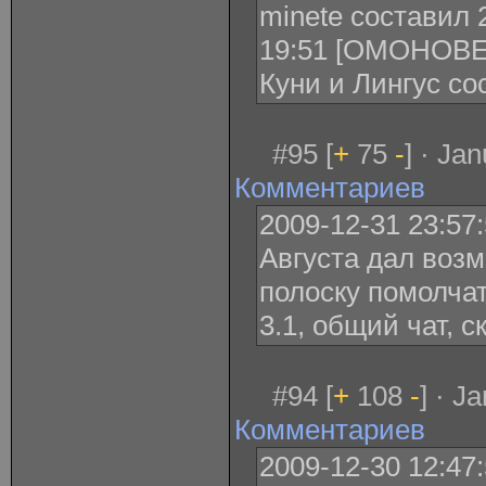
minetе составил 
19:51 [ОМОНОВЕ
Куни и Лингус со
#95 [
+
75
-
] · Ja
Комментариев
2009-12-31 23:57
Августа дал возм
полоску помолчат
3.1, общий чат, с
#94 [
+
108
-
] · J
Комментариев
2009-12-30 12:47: