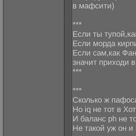
в мафсити)
***
Если ты тупой,ка
Если морда кирп
Если сам,как Фа
значит приходи в
***
***
Сколько ж пафоса
Но iq не тот в Хо
И баланс ph не то
Не такой уж он и 