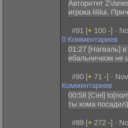
Авторитет ZVanes
игрока lililui. П
#91 [
+
100
-
] · N
0 Комментариев
01:27 [Нагваль] 
ебальничком не 
#90 [
+
71
-
] · No
Комментариев
00:58 [Ciel] to[п
ты кома посадил)
#89 [
+
272
-
] · N