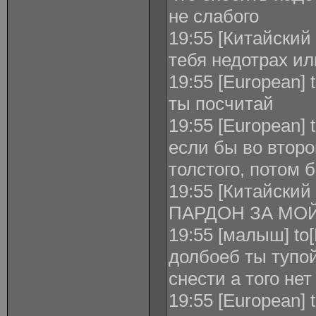
не слабого
19:55 [Китайский
тебя недотрах ил
19:55 [European]
ты посчитай
19:55 [European]
если бы во второ
толстого, потом 
19:55 [Китайски
ПАРДОН ЗА МО
19:55 [малыш] to
долбоеб ты тупой
снести а того нет
19:55 [European]