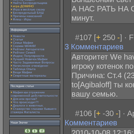
Найти Беспредельщика
А НАС РАТЬ НА 
игра ДОМИНО
Игра в весёлую сказку
Беспредельный БАШ
минут.
Причины наказаний
Флеш - Игры
Информация
#107 [
+
250
-
] · 
Новости
Статьи
Семьи Мафии
3 Комментариев
Снимки МАФИИ
Рейтинг Авторитетов
Рейтинг Семей
Авторитет We ha
Индекс Популярности
Лучший Новичок Мафии
Часто Задаваемые Вопросы
игроку котенок п
Начисление очков/денег
Таблица Опыта
Вещи Мафии
Причина: Ст.4 (23
Секретные материалы
to[Agibaloff] ты к
Последние статьи
вашу семью.
Мафия как отражение
современной действительности
Для или против?
Что происходит?!
Диалоги о животных.
Стажерство глазами бывшего
#106 [
+
-30
-
] · 
стажера Фаталиста
Комментариев
Наши Значки
2010-10-08 12:16: