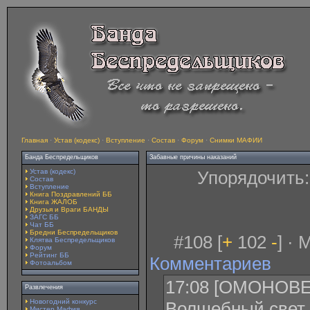
Главная
·
Устав (кодекс)
·
Вступление
·
Состав
·
Форум
·
Снимки МАФИИ
Банда Беспредельщиков
Забавные причины наказаний
Устав (кодекс)
Упорядочить
Состав
Вступление
Книга Поздравлений ББ
Книга ЖАЛОБ
Друзья и Враги БАНДЫ
ЗАГС ББ
Чат ББ
Бредни Беспредельщиков
#108 [
+
102
-
] · 
Клятва Беспредельщиков
Форум
Рейтинг ББ
Комментариев
Фотоальбом
17:08 [ОМОНОВЕ
Развлечения
Новогодний конкурс
Волшебный свет 
Мистер Мафия