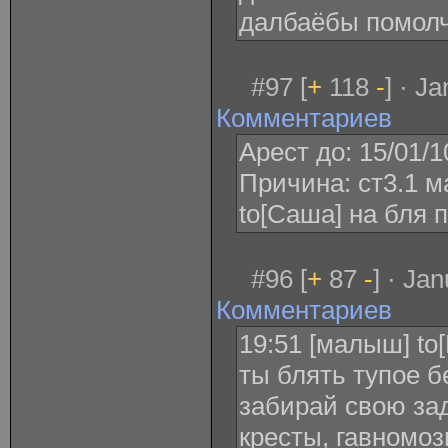
далбаёбы помолч
#97 [
+
118
-
] · J
Комментариев
Арест до: 15/01/1
Причина: ст3.1 м
to[Саша] на бля 
#96 [
+
87
-
] · Ja
Комментариев
19:51 [малыш] to
ты блять тупое б
забирай свою зад
кресты, гавномоз