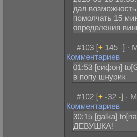
дал возможность 
помолчать 15 мин
определения ви
#103 [
+
145
-
] · 
Комментариев
01:53 [сифон] to[
в попу шнурик
#102 [
+
-32
-
] · 
Комментариев
30:15 [galka] to[n
ДЕВУШКА!