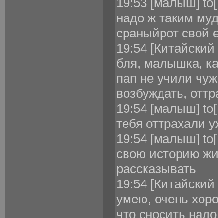
19:53 [малыш] to
надо ж таким му
сраныйрот свой 
19:54 [Китайский
бля, малышка, ка
пап не учили чуж
возбуждать, отт
19:54 [малыш] to
тебя оттрахали у
19:54 [малыш] to
свою историю ж
рассказывать
19:54 [Китайский
умею, очень хор
что сносить надо