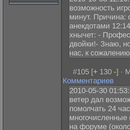
возможность игро
минут. Причина:
анекдотами 12:14 
хнычет: - Профес
двойки!- Знаю, н
нас, к сожалению
#105 [
+
130
-
] · 
Комментариев
2010-05-30 01:53
ветер дал возмо
помолчать 24 час
многочисленные 
на форуме (окол