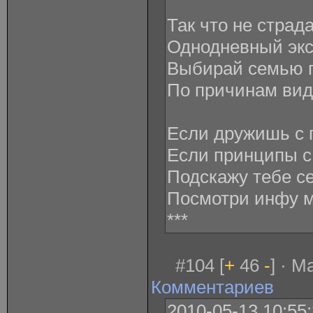
Так что не страд
Однодневный экс
Выбирай семью п
По причинам вид
Если дружишь с 
Если принципы с
Подскажу тебе с
Посмотри инфу мо
***
#104 [
+
46
-
] · M
Комментариев
2010-05-13 10:55