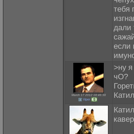
тебя 
изгна
дали 
сажай
если 
имун
>ну я
чО?
Горет
Кати
March 17 2012 18:46:38
Viper
Катил
каве