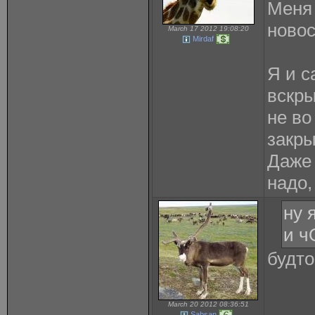
Меня 
новос
March 17 2012 19:08:20
Mirdaf
Я и с
вскры
не во
закры
Даже 
надо,
ну 
и ч
будто
March 20 2012 08:36:51
Sabsan