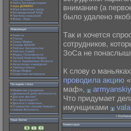
Найти Беспредельщика
внимание (а перво
игра ДОМИНО
Игра в весёлую сказку
Беспредельный БАШ
было удалено якоб
Причины наказаний
Флеш - Игры
Информация
Так и хочется спро
Новости
Статьи
сотрудников, кото
Семьи Мафии
Снимки МАФИИ
Рейтинг Авторитетов
ЗоСа не понаслыш
Рейтинг Семей
Индекс Популярности
Лучший Новичок Мафии
Часто Задаваемые Вопросы
Начисление очков/денег
Таблица Опыта
К слову о маньяка
Вещи Мафии
Секретные материалы
проводила акцию
«
Последние статьи
маф»,
armyanskiy
Мафия как отражение
современной действительности
Что придумает дел
Для или против?
Что происходит?!
Диалоги о животных.
имунщиками
val
Стажерство глазами бывшего
стажера Фаталиста
Опублико
Наши Значки
Комментарии