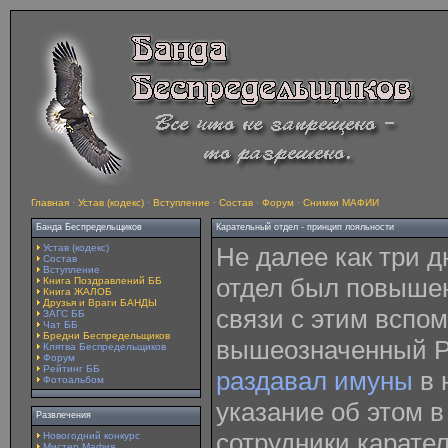
Главная
·
Устав (кодекс)
·
Вступление
·
Состав
·
Форум
·
Снимки МАФИИ
Банда Беспредельщиков
Карательный отдел - принцип лояльности
Устав (кодекс)
Не далее как три д
Состав
Вступление
отдел был повыше
Книга Поздравлений ББ
Книга ЖАЛОБ
Друзья и Враги БАНДЫ
связи с этим вспо
ЗАГС ББ
Чат ББ
Бредни Беспредельщиков
вышеозначенный Pu
Клятва Беспредельщиков
Форум
Рейтинг ББ
раздавал имуны
в 
Фотоальбом
указание об этом 
Развлечения
сотрудники карател
Новогодний конкурс
Мистер Мафия