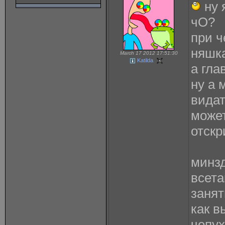
ну 
чО?
при ч
няшк
March 17 2012 17:51:30
Katilda
а гла
ну а 
видат
может
отскр
минзд
всета
занят
как в
чепу