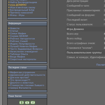
Дата регистрации:
J
Найти Беспредельщика
игра ДОМИНО
Сообщений в чате:
Игра в весёлую сказку
Беспредельный БАШ
Присланных комментариев:
Причины наказаний
Сообщений на форуме:
Флеш - Игры
Последний визит:
Информация
Статус пользователя:
Новости
Игра Домино
Статьи
Семьи Мафии
Всего игр:
Снимки МАФИИ
Всего побед:
Рейтинг Авторитетов
Рейтинг Семей
Всего штрафных очков:
Индекс Популярности
Лучший Новичок Мафии
Становился "козлом":
Часто Задаваемые Вопросы
Начисление очков/денег
Пользовательские группы
Таблица Опыта
Вещи Мафии
Семья, нг конкурс, Идентифика
Секретные материалы
Послат
Последние статьи
Мафия как отражение
современной действительности
Для или против?
Что происходит?!
Диалоги о животных.
Стажерство глазами бывшего
стажера Фаталиста
Наши Значки