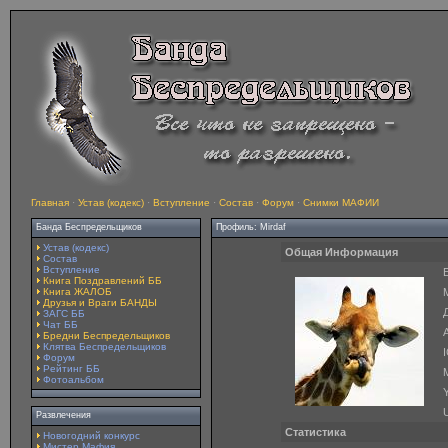
Главная
·
Устав (кодекс)
·
Вступление
·
Состав
·
Форум
·
Снимки МАФИИ
Банда Беспредельщиков
Профиль: Mirdaf
Устав (кодекс)
Общая Информация
Состав
Вступление
E
Книга Поздравлений ББ
Книга ЖАЛОБ
Друзья и Враги БАНДЫ
ЗАГС ББ
Чат ББ
A
Бредни Беспредельщиков
Клятва Беспредельщиков
Форум
Рейтинг ББ
Фотоальбом
Y
Развлечения
Статистика
Новогодний конкурс
Мистер Мафия