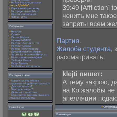
Найти Беспредельщика
39:49 [Affliction] 
игра ДОМИНО
Игра в весёлую сказку
Беспредельный БАШ
ченить мне тако
Причины наказаний
Флеш - Игры
запреты всем ж
Информация
Новости
Статьи
Семьи Мафии
Партия.
Снимки МАФИИ
Рейтинг Авторитетов
Рейтинг Семей
Жалоба студента
,
Индекс Популярности
Лучший Новичок Мафии
Часто Задаваемые Вопросы
рассматривать:
Начисление очков/денег
Таблица Опыта
Вещи Мафии
Секретные материалы
klejti пишет:
Последние статьи
А тему закрою, д
Мафия как отражение
современной действительности
Для или против?
на Ко жалобы не
Что происходит?!
Диалоги о животных.
Стажерство глазами бывшего
апелляции подаю
стажера Фаталиста
Опубликов
Наши Значки
Комментарии