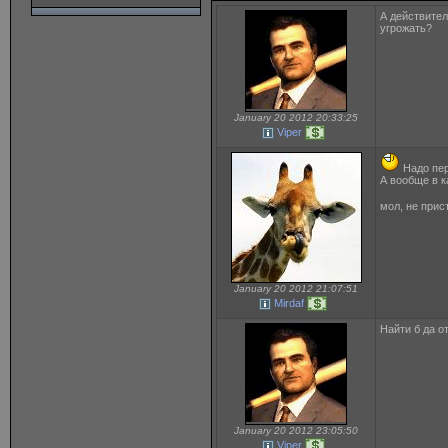
А действител
угрожать?
January 20 2012 20:33:25
Viper
Надо пер
А вообще в к
мол, не прис
January 20 2012 21:07:51
Mirdaf
Найти б да о
January 20 2012 23:05:50
Viper