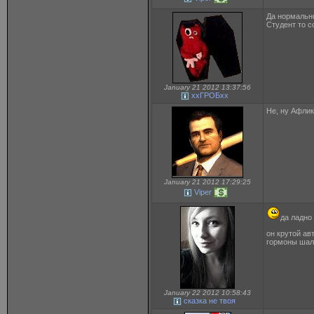
Да нормальн
Студент то 
January 21 2012 13:37:56
ххГРОБхх
Не, ну Афлик
January 21 2012 17:29:25
Viper
да ладно
он крутой ав
гормоны шаля
January 22 2012 10:58:43
сказка не твоя