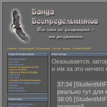
Главная
·
Устав (кодекс)
·
Вступление
·
Состав
·
Форум
·
Снимки МАФИИ
Банда Беспредельщиков
Новые методы
Устав (кодекс)
Оказывается, авто
Состав
Вступление
и им за это ничего 
Книга Поздравлений ББ
Книга ЖАЛОБ
Друзья и Враги БАНДЫ
ЗАГС ББ
Чат ББ
Бредни Беспредельщиков
37:34 [StudentMIFI]
Клятва Беспредельщиков
Форум
Рейтинг ББ
реально тут для 
Фотоальбом
38:05 [StudentMIFI]
Развлечения
Новогодний конкурс
проверяй
Мистер Мафия