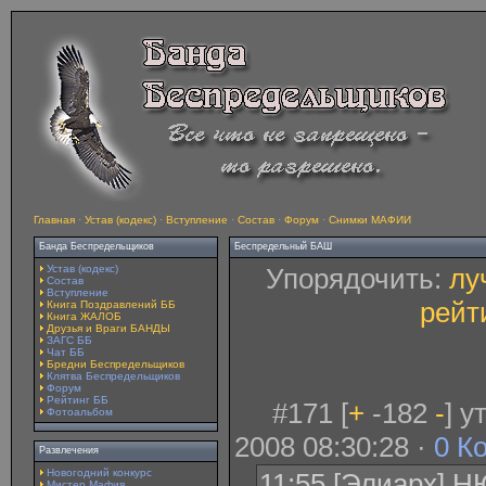
Главная
·
Устав (кодекс)
·
Вступление
·
Состав
·
Форум
·
Снимки МАФИИ
Банда Беспредельщиков
Беспредельный БАШ
Устав (кодекс)
Упорядочить:
лу
Состав
Вступление
рейт
Книга Поздравлений ББ
Книга ЖАЛОБ
Друзья и Враги БАНДЫ
ЗАГС ББ
Чат ББ
Бредни Беспредельщиков
Клятва Беспредельщиков
Форум
Рейтинг ББ
#171 [
+
-182
-
] 
Фотоальбом
2008 08:30:28 ·
0 К
Развлечения
Новогодний конкурс
11:55 [Элиарх] 
Мистер Мафия