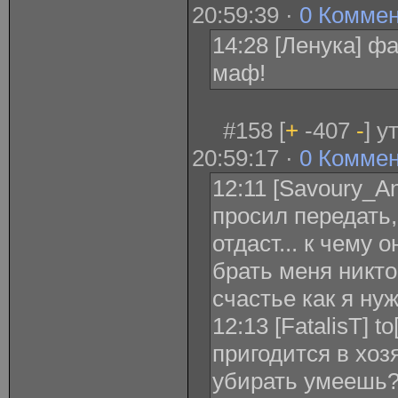
20:59:39 ·
0 Комме
14:28 [Ленука] ф
маф!
#158 [
+
-407
-
] у
20:59:17 ·
0 Комме
12:11 [Savoury_Ang
просил передать,
отдаст... к чему 
брать меня никто 
счастье как я ну
12:13 [FatalisT] t
пригодится в хоз
убирать умеешь?