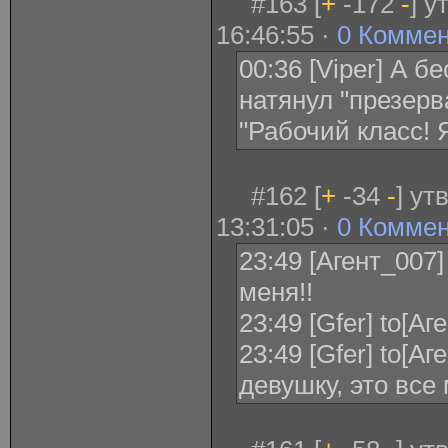
#163 [
+
-172
-
] у
16:46:55 ·
0 Комме
00:36 [Viper] А 
натянул "презерв
"Рабочий класс! 
#162 [
+
-34
-
] ут
13:31:05 ·
0 Комме
23:49 [Агент_007]
меня!!
23:49 [Gfer] to[А
23:49 [Gfer] to[А
девушку, это все