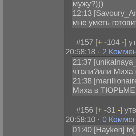
мужу?)))
12:13 [Savoury_An
мне уметь готови
#157 [
+
-104
-
] у
20:58:18 ·
2 Комме
21:37 [unikalnaya
чтоли?или Миха 
21:38 [marillionai
Миха в ТЮРЬМЕ
#156 [
+
-31
-
] ут
20:58:10 ·
0 Комме
01:40 [Hayken] to