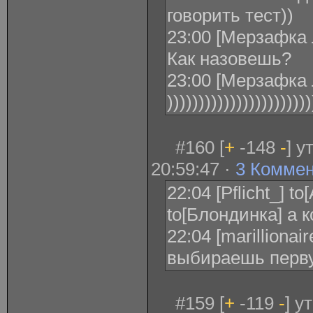
говорить тест))
23:00 [Мерзафка 
Как назовешь?
23:00 [Мерзафка Л
)))))))))))))))))))))))
#160 [
+
-148
-
] у
20:59:47 ·
3 Комме
22:04 [Pflicht_] t
to[Блондинка] а к
22:04 [marillionair
выбираешь перв
#159 [
+
-119
-
] у