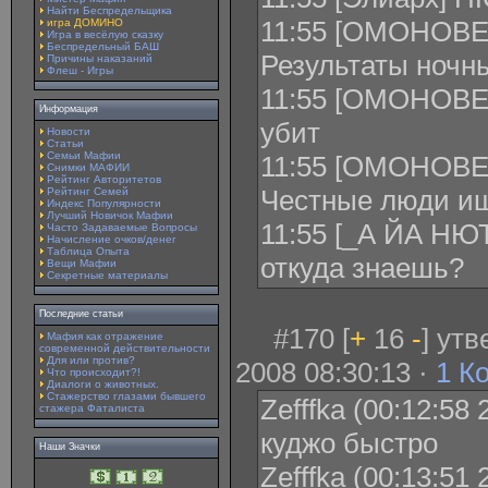
Найти Беспредельщика
11:55 [ОМОНОВЕ
игра ДОМИНО
Игра в весёлую сказку
Беспредельный БАШ
Результаты ночн
Причины наказаний
Флеш - Игры
11:55 [ОМОНОВЕ
Информация
убит
Новости
Статьи
Семьи Мафии
11:55 [ОМОНОВЕЦ
Снимки МАФИИ
Рейтинг Авторитетов
Честные люди и
Рейтинг Семей
Индекс Популярности
Лучший Новичок Мафии
11:55 [_А ЙА НЮТ
Часто Задаваемые Вопросы
Начисление очков/денег
Таблица Опыта
откуда знаешь?
Вещи Мафии
Секретные материалы
Последние статьи
#170 [
+
16
-
] ут
Мафия как отражение
современной действительности
Для или против?
2008 08:30:13 ·
1 К
Что происходит?!
Диалоги о животных.
Стажерство глазами бывшего
Zefffka (00:12:58 
стажера Фаталиста
куджо быстро
Наши Значки
Zefffka (00:13:51 