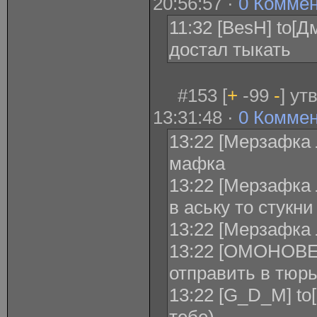
20:56:57 ·
0 Комме
11:32 [BesH] to[
достал тыкать
#153 [
+
-99
-
] ут
13:31:48 ·
0 Комме
13:22 [Мерзафка 
мафка
13:22 [Мерзафка 
в аську то стукни
13:22 [Мерзафка 
13:22 [ОМОНОВЕ
отправить в тюр
13:22 [G_D_M] to