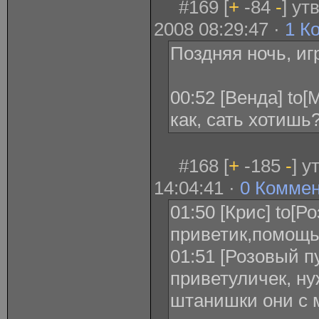
#169 [
+
-84
-
] ут
2008 08:29:47 ·
1 К
Поздняя ночь, игр
00:52 [Венда] to
как, сать хотишь
#168 [
+
-185
-
] у
14:04:41 ·
0 Комме
01:50 [Крис] to[Р
приветик,помощь
01:51 [Розовый пу
приветуличек, ну
штанишки они с 