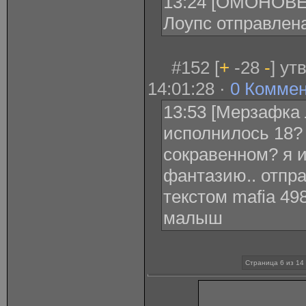
13:24 [ОМОНОВЕ
Лоупс отправлена
#152 [
+
-28
-
] ут
14:01:28 ·
0 Комме
13:53 [Мерзафка 
исполнилось 18?
сокравенном? я 
фантазию.. отпра
текстом mafia 49
малыш
Страница 6 из 14