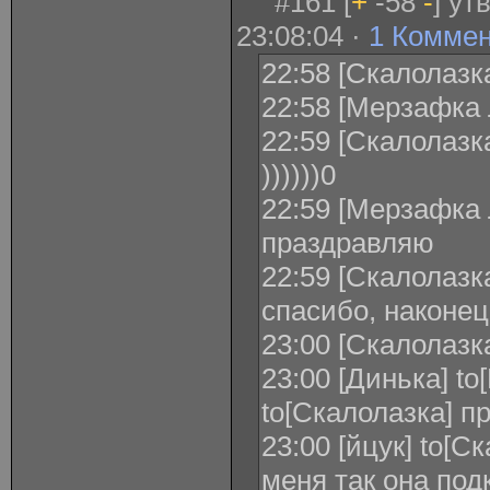
#161 [
+
-58
-
] ут
23:08:04 ·
1 Комме
22:58 [Скалолазка
22:58 [Мерзафка 
22:59 [Скалолазк
))))))0
22:59 [Мерзафка 
праздравляю
22:59 [Скалолазк
спасибо, наконец
23:00 [Скалолазка
23:00 [Динька] to
to[Скалолазка] п
23:00 [йцук] to[С
меня так она под