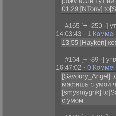
рожу если тут не
01:29 [NTony] to[
#165 [
+
-250
-
] у
14:03:43 ·
1 Комме
13:55 [Hayken] ко
#164 [
+
-89
-
] ут
16:47:02 ·
0 Комме
[Savoury_Angel] 
мафишь с умой ч
[smysmygrik] to[
с умом