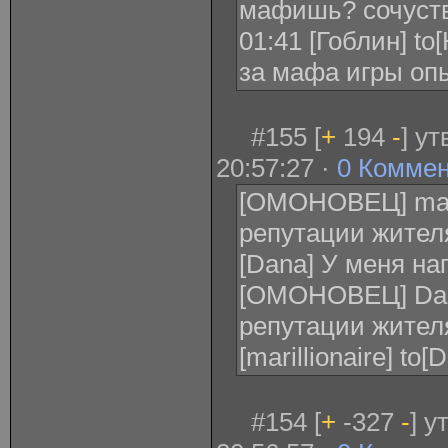
мафишь? сочуст
01:41 [Гоблин] to
за мафа игры оп
#155 [
+
194
-
] у
20:57:27 ·
0 Комме
[ОМОНОВЕЦ] maril
репутации жителя
[Dana] У меня нап 
[ОМОНОВЕЦ] Dan
репутации жителя 
[marillionaire] to
#154 [
+
-327
-
] у