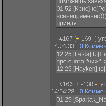
поможешь завяза
01:52 [Крис] to[Р
всенепременно))
приеду
#167 [
+
169
-
] у
14:04:33 ·
0 Комме
12:25 [Lesta] to[H
про енота "чиж" 
12:25 [Hayken] to[
#166 [
+
-138
-
] у
14:04:28 ·
0 Комме
01:29 [Spartak_Na