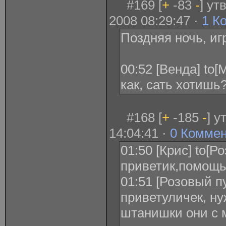
#169 [
+
-83
-
] ут
2008 08:29:47 ·
1 К
Поздняя ночь, игр
00:52 [Венда] to
как, сать хотишь
#168 [
+
-185
-
] у
14:04:41 ·
0 Комме
01:50 [Крис] to[Р
приветик,помощь
01:51 [Розовый пу
приветуличек, ну
штанишки они с 