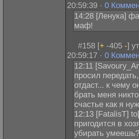
20:59:39 ·
0 Комме
14:28 [Ленука] ф
маф!
#158 [
+
-405
-
] у
20:59:17 ·
0 Комме
12:11 [Savoury_Ang
просил передать,
отдаст... к чему 
брать меня никто 
счастье как я ну
12:13 [FatalisT] t
пригодится в хоз
убирать умеешь?