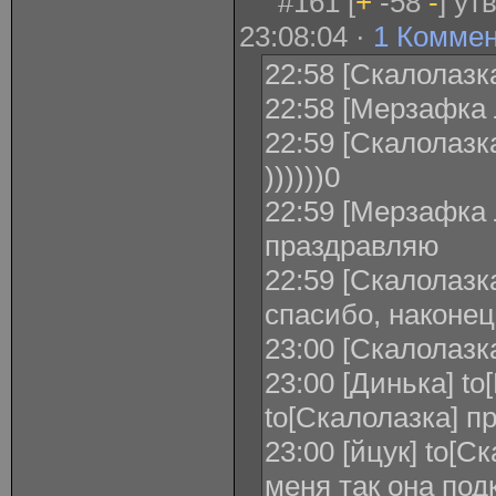
#161 [
+
-58
-
] ут
23:08:04 ·
1 Комме
22:58 [Скалолазка
22:58 [Мерзафка 
22:59 [Скалолазк
))))))0
22:59 [Мерзафка 
праздравляю
22:59 [Скалолазк
спасибо, наконец
23:00 [Скалолазка
23:00 [Динька] to
to[Скалолазка] п
23:00 [йцук] to[С
меня так она под