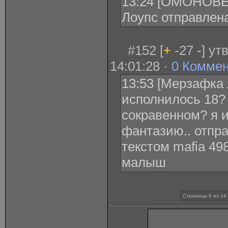
13:24 [ОМОНОВЕ
Лоупс отправлена
#152 [
+
-27
-
] ут
14:01:28 ·
0 Комме
13:53 [Мерзафка 
исполнилось 18?
сокравенном? я 
фантазию.. отпра
текстом mafia 49
малыш
Страница 6 из 14