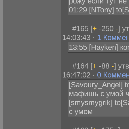
рожу если тут не
01:29 [NTony] to[
#165 [
+
-250
-
] у
14:03:43 ·
1 Комме
13:55 [Hayken] ко
#164 [
+
-88
-
] ут
16:47:02 ·
0 Комме
[Savoury_Angel] 
мафишь с умой ч
[smysmygrik] to[
с умом