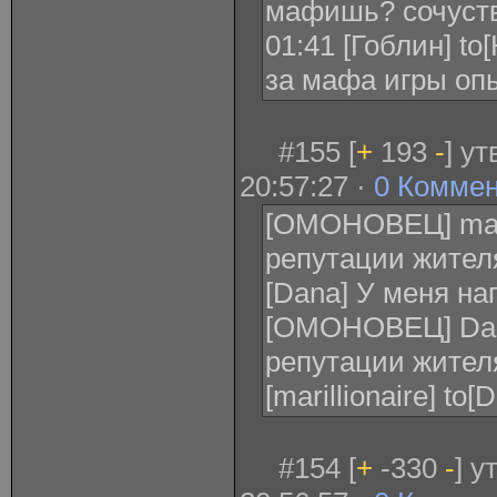
мафишь? сочуст
01:41 [Гоблин] to
за мафа игры оп
#155 [
+
193
-
] у
20:57:27 ·
0 Комме
[ОМОНОВЕЦ] maril
репутации жителя
[Dana] У меня нап 
[ОМОНОВЕЦ] Dan
репутации жителя 
[marillionaire] to
#154 [
+
-330
-
] у