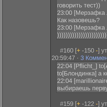
говорить тест))
23:00 [Мерзафка 
Как назовешь?
23:00 [Мерзафка Л
)))))))))))))))))))))))
#160 [
+
-150
-
] у
20:59:47 ·
3 Комме
22:04 [Pflicht_] t
to[Блондинка] а к
22:04 [marillionair
выбираешь перв
#159 [
+
-122
-
] у