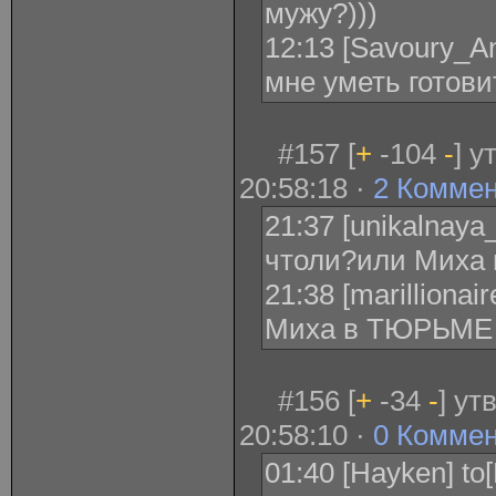
мужу?)))
12:13 [Savoury_An
мне уметь готови
#157 [
+
-104
-
] у
20:58:18 ·
2 Комме
21:37 [unikalnaya
чтоли?или Миха 
21:38 [marillionai
Миха в ТЮРЬМЕ
#156 [
+
-34
-
] ут
20:58:10 ·
0 Комме
01:40 [Hayken] to