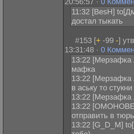
20:56:57 ·
0 Комме
11:32 [BesH] to[
достал тыкать
#153 [
+
-99
-
] ут
13:31:48 ·
0 Комме
13:22 [Мерзафка 
мафка
13:22 [Мерзафка 
в аську то стукни
13:22 [Мерзафка 
13:22 [ОМОНОВЕ
отправить в тюр
13:22 [G_D_M] to