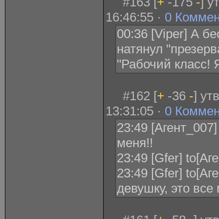
#163 [
+
-175
-
] у
16:46:55 ·
0 Комме
00:36 [Viper] А 
натянул "презерв
"Рабочий класс! 
#162 [
+
-36
-
] ут
13:31:05 ·
0 Комме
23:49 [Агент_007]
меня!!
23:49 [Gfer] to[А
23:49 [Gfer] to[А
девушку, это все