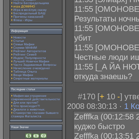
Найти Беспредельщика
11:55 [ОМОНОВЕ
игра ДОМИНО
Игра в весёлую сказку
Беспредельный БАШ
Результаты ночн
Причины наказаний
Флеш - Игры
11:55 [ОМОНОВЕ
Информация
убит
Новости
Статьи
Семьи Мафии
11:55 [ОМОНОВЕЦ
Снимки МАФИИ
Рейтинг Авторитетов
Честные люди и
Рейтинг Семей
Индекс Популярности
Лучший Новичок Мафии
11:55 [_А ЙА НЮТ
Часто Задаваемые Вопросы
Начисление очков/денег
Таблица Опыта
откуда знаешь?
Вещи Мафии
Секретные материалы
Последние статьи
#170 [
+
10
-
] ут
Мафия как отражение
современной действительности
Для или против?
2008 08:30:13 ·
1 К
Что происходит?!
Диалоги о животных.
Стажерство глазами бывшего
Zefffka (00:12:58 
стажера Фаталиста
куджо быстро
Наши Значки
Zefffka (00:13:51 