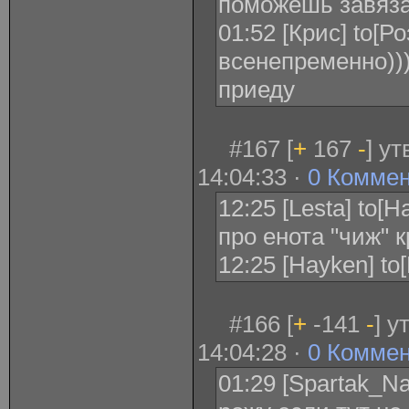
поможешь завяза
01:52 [Крис] to[Р
всенепременно))
приеду
#167 [
+
167
-
] у
14:04:33 ·
0 Комме
12:25 [Lesta] to[H
про енота "чиж" 
12:25 [Hayken] to[
#166 [
+
-141
-
] у
14:04:28 ·
0 Комме
01:29 [Spartak_Na