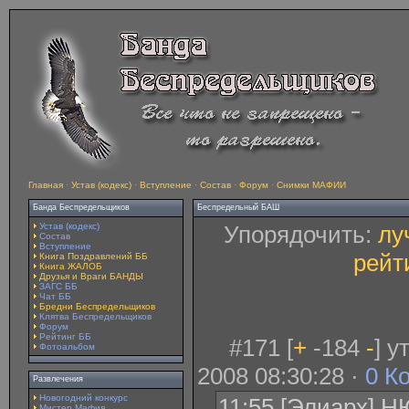
Главная
·
Устав (кодекс)
·
Вступление
·
Состав
·
Форум
·
Снимки МАФИИ
Банда Беспредельщиков
Беспредельный БАШ
Устав (кодекс)
Упорядочить:
лу
Состав
Вступление
рейт
Книга Поздравлений ББ
Книга ЖАЛОБ
Друзья и Враги БАНДЫ
ЗАГС ББ
Чат ББ
Бредни Беспредельщиков
Клятва Беспредельщиков
Форум
Рейтинг ББ
#171 [
+
-184
-
] 
Фотоальбом
2008 08:30:28 ·
0 К
Развлечения
Новогодний конкурс
11:55 [Элиарх] 
Мистер Мафия