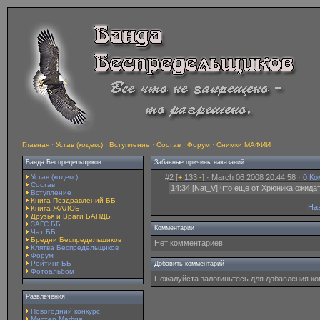
Главная
·
Устав (кодекс)
·
Вступление
·
Состав
·
Форум
·
Снимки МАФИИ
Банда Беспредельщиков
Забавные причины наказаний
Устав (кодекс)
#2 [
+
133
-
] · March 06 2008 20:44:58 ·
0 Ко
Состав
14:34 [Nat_V] что еще от Хрюника ожида
Вступление
Книга Поздравлений ББ
Наз
Книга ЖАЛОБ
Друзья и Враги БАНДЫ
ЗАГС ББ
Комментарии
Чат ББ
Бредни Беспредельщиков
Нет комментариев.
Клятва Беспредельщиков
Форум
Рейтинг ББ
Добавить комментарий
Фотоальбом
Пожалуйста залогиньтесь для добавления к
Развлечения
Новогодний конкурс
Мистер Мафия