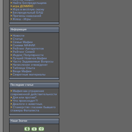
Найти Беспредельщика
игра ДОМИНО
Игра в весёлую сказку
Беспредельный БАШ
Причины наказаний
Флеш - Игры
Информация
Новости
Статьи
Семьи Мафии
Снимки МАФИИ
Рейтинг Авторитетов
Рейтинг Семей
Индекс Популярности
Лучший Новичок Мафии
Часто Задаваемые Вопросы
Начисление очков/денег
Таблица Опыта
Вещи Мафии
Секретные материалы
Последние статьи
Мафия как отражение
современной действительности
Для или против?
Что происходит?!
Диалоги о животных.
Стажерство глазами бывшего
стажера Фаталиста
Наши Значки