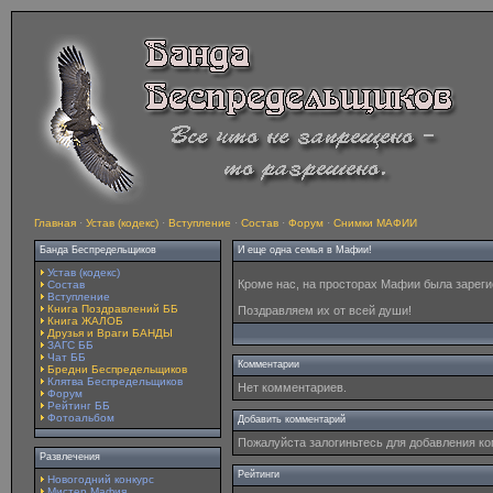
Главная
·
Устав (кодекс)
·
Вступление
·
Состав
·
Форум
·
Снимки МАФИИ
Банда Беспредельщиков
И еще одна семья в Мафии!
Устав (кодекс)
Кроме нас, на просторах Мафии была зареги
Состав
Вступление
Книга Поздравлений ББ
Поздравляем их от всей души!
Книга ЖАЛОБ
Друзья и Враги БАНДЫ
ЗАГС ББ
Чат ББ
Комментарии
Бредни Беспредельщиков
Клятва Беспредельщиков
Нет комментариев.
Форум
Рейтинг ББ
Фотоальбом
Добавить комментарий
Пожалуйста залогиньтесь для добавления к
Развлечения
Рейтинги
Новогодний конкурс
Мистер Мафия