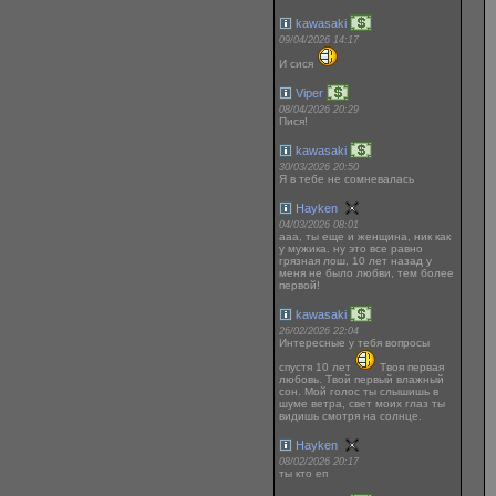
kawasaki
09/04/2026 14:17
И сися
Viper
08/04/2026 20:29
Пися!
kawasaki
30/03/2026 20:50
Я в тебе не сомневалась
Hayken
04/03/2026 08:01
ааа, ты еще и женщина, ник как
у мужика. ну это все равно
грязная лош, 10 лет назад у
меня не было любви, тем более
первой!
kawasaki
26/02/2026 22:04
Интересные у тебя вопросы
спустя 10 лет
Твоя первая
любовь. Твой первый влажный
сон. Мой голос ты слышишь в
шуме ветра, свет моих глаз ты
видишь смотря на солнце.
Hayken
08/02/2026 20:17
ты кто еп