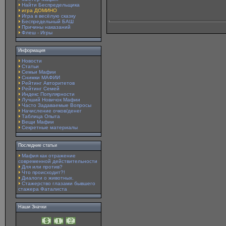
Найти Беспредельщика
игра ДОМИНО
Игра в весёлую сказку
Беспредельный БАШ
Причины наказаний
Флеш - Игры
Информация
Новости
Статьи
Семьи Мафии
Снимки МАФИИ
Рейтинг Авторитетов
Рейтинг Семей
Индекс Популярности
Лучший Новичок Мафии
Часто Задаваемые Вопросы
Начисление очков/денег
Таблица Опыта
Вещи Мафии
Секретные материалы
Последние статьи
Мафия как отражение
современной действительности
Для или против?
Что происходит?!
Диалоги о животных.
Стажерство глазами бывшего
стажера Фаталиста
Наши Значки