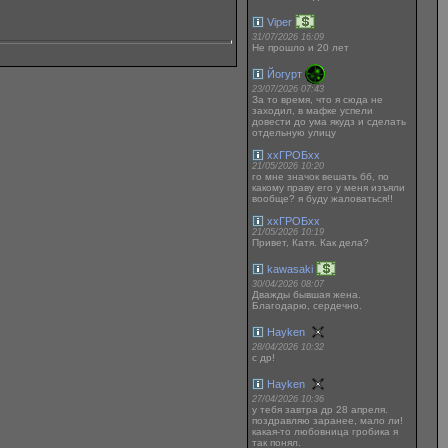
Viper
31/07/2026 16:09
Не прошло и 20 лет
Йогурт
23/07/2026 07:43
За то время, что я сюда не
заходил, в мафке успели
довести до ума якудз и сделать
отдельную улицу
ххГРОБхх
21/05/2026 10:20
го мне значок вешать бб, по
какому праву его у меня изъяли
вообще? я буду жаловаться!!
ххГРОБхх
21/05/2026 10:19
Привет, Катя. Как дела?
kawasaki
30/04/2026 08:07
Дважды бывшая жена.
Благодарю, сердечно.
Hayken
28/04/2026 10:32
с др!
Hayken
27/04/2026 10:36
у тебя завтра др 28 апреля.
поздравляю заранее, мало ли!
какая-то любовница гробика я
так понял.