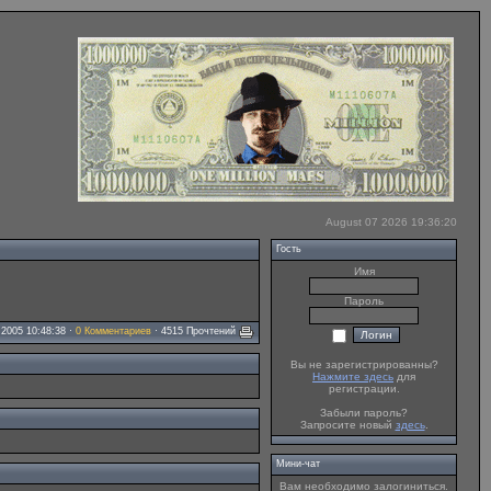
August 07 2026 19:36:20
Гость
Имя
Пароль
2005 10:48:38 ·
0 Комментариев
· 4515 Прочтений
Вы не зарегистрированны?
Нажмите здесь
для
регистрации.
Забыли пароль?
Запросите новый
здесь
.
Мини-чат
Вам необходимо залогиниться.