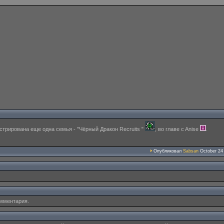
стрирована еще одна семья - "Чёрный Дракон Recruits "
, во главе c Anise
.
Опубликовал
Sabsan
October 24 
омментария.