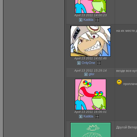
April 13 2011 14:00:23
Katilda
на их месте 
April 13 2011 14:02:46
OnlyOne
April 13 2011 15:29:14
везде все ку
gfer
проплач
April 13 2011 16:06:01
Katilda
Другой Ветер 