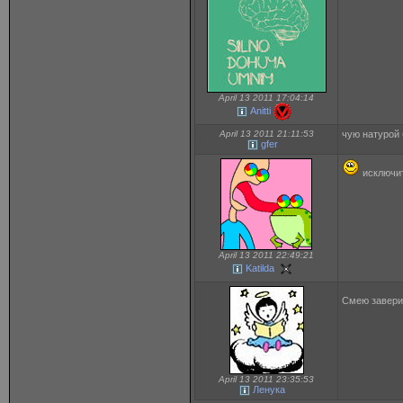
April 13 2011 17:04:14
Anitti
April 13 2011 21:11:53
чую натурой 
gfer
исключит
April 13 2011 22:49:21
Katilda
Смею заверит
April 13 2011 23:35:53
Ленука