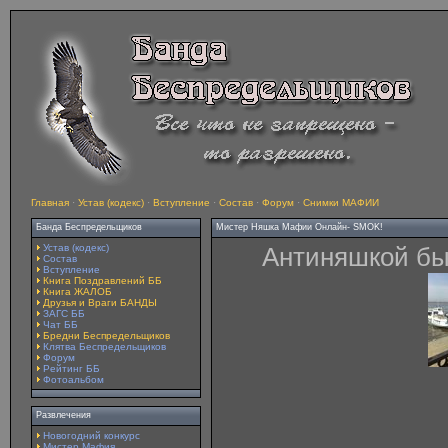
Главная
·
Устав (кодекс)
·
Вступление
·
Состав
·
Форум
·
Снимки МАФИИ
Банда Беспредельщиков
Мистер Няшка Мафии Онлайн- SMOK!
Устав (кодекс)
Антиняшкой бы
Состав
Вступление
Книга Поздравлений ББ
Книга ЖАЛОБ
Друзья и Враги БАНДЫ
ЗАГС ББ
Чат ББ
Бредни Беспредельщиков
Клятва Беспредельщиков
Форум
Рейтинг ББ
Фотоальбом
Развлечения
Новогодний конкурс
Мистер Мафия