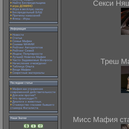
Cекси Ня
Найти Беспредельщика
игра ДОМИНО
Игра в весёлую сказку
Беспредельный БАШ
Причины наказаний
Флеш - Игры
Информация
Новости
Статьи
Семьи Мафии
Снимки МАФИИ
Рейтинг Авторитетов
Рейтинг Семей
Индекс Популярности
Лучший Новичок Мафии
Треш М
Часто Задаваемые Вопросы
Начисление очков/денег
Таблица Опыта
Вещи Мафии
Секретные материалы
Последние статьи
Мафия как отражение
современной действительности
Для или против?
Что происходит?!
Диалоги о животных.
Стажерство глазами бывшего
стажера Фаталиста
Мисс Мафия ст
Наши Значки