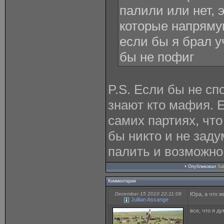
палили или нет, 
которые напряму
если бы я брал у
бы не пофиг
P.S. Если бы не сп
знают кто мафия. 
самих партиях, что
бы никто и не заду
палить и возможно 
Опубликовал
Sa
Комментарии
December 15 2010 22:11:08
Юра, а что ж
Jullian Assange
все, что я д