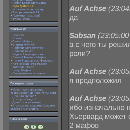
Найти Беспредельщика
Auf Achse
(23:04
игра ДОМИНО
Игра в весёлую сказку
Беспредельный БАШ
да
Причины наказаний
Флеш - Игры
Информация
Sabsan
(23:05:00
Новости
Статьи
Семьи Мафии
а с чего ты реши
Снимки МАФИИ
Рейтинг Авторитетов
роли?
Рейтинг Семей
Индекс Популярности
Лучший Новичок Мафии
Часто Задаваемые Вопросы
Начисление очков/денег
Таблица Опыта
Auf Achse
(23:05
Вещи Мафии
Секретные материалы
я предположил
Последние статьи
Мафия как отражение
современной действительности
Auf Achse
(23:05
Для или против?
Что происходит?!
Диалоги о животных.
ибо изначально н
Стажерство глазами бывшего
стажера Фаталиста
Хьервард может 
Наши Значки
2 мафов