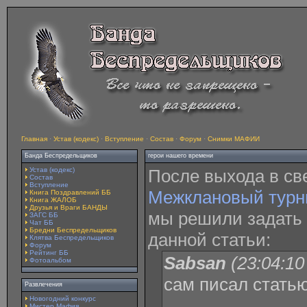
Главная
·
Устав (кодекс)
·
Вступление
·
Состав
·
Форум
·
Снимки МАФИИ
Банда Беспредельщиков
герои нашего времени
Устав (кодекс)
После выхода в св
Состав
Вступление
Межклановый турни
Книга Поздравлений ББ
Книга ЖАЛОБ
Друзья и Враги БАНДЫ
мы решили задать 
ЗАГС ББ
Чат ББ
Бредни Беспредельщиков
данной статьи:
Клятва Беспредельщиков
Форум
Рейтинг ББ
Sabsan
(23:04:10
Фотоальбом
сам писал стать
Развлечения
Новогодний конкурс
Мистер Мафия