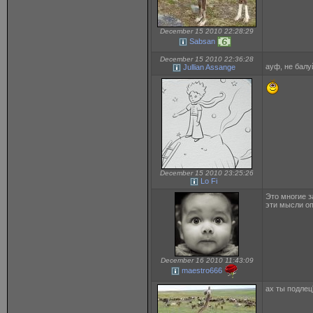
December 15 2010 22:28:29
Sabsan
December 15 2010 22:36:28
ауф, не бал
Jullian Assange
December 15 2010 23:25:26
Lo Fi
Это многие з
эти мысли о
December 16 2010 11:43:09
maestro666
ах ты подлец