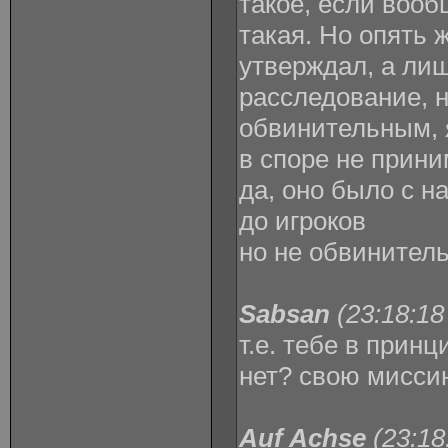
такое, если воо
такая. Но опять ж
утверждал, а ли
расследование, н
обвинительным, 
в споре не прин
да, оно было с н
до игроков
но не обвинител
Sabsan
(23:18:18
т.е. тебе в прин
нет? свою мисси
Auf Achse
(23:18