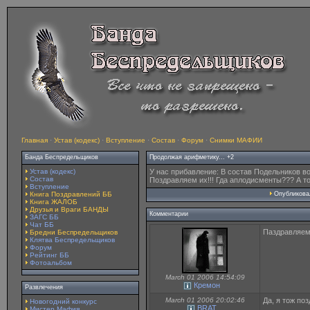
Главная
·
Устав (кодекс)
·
Вступление
·
Состав
·
Форум
·
Снимки МАФИИ
Банда Беспредельщиков
Продолжая арифметику... +2
Устав (кодекс)
У нас прибавление: В состав Подельников в
Состав
Поздравляем их!!! Гда аплодисменты??? А то 
Вступление
Книга Поздравлений ББ
Опубликов
Книга ЖАЛОБ
Друзья и Враги БАНДЫ
Комментарии
ЗАГС ББ
Чат ББ
Паздравляе
Бредни Беспредельщиков
Клятва Беспредельщиков
Форум
Рейтинг ББ
Фотоальбом
March 01 2006 14:54:09
Кремон
Развлечения
March 01 2006 20:02:46
Да, я тож поз
Новогодний конкурс
BRAT
Мистер Мафия