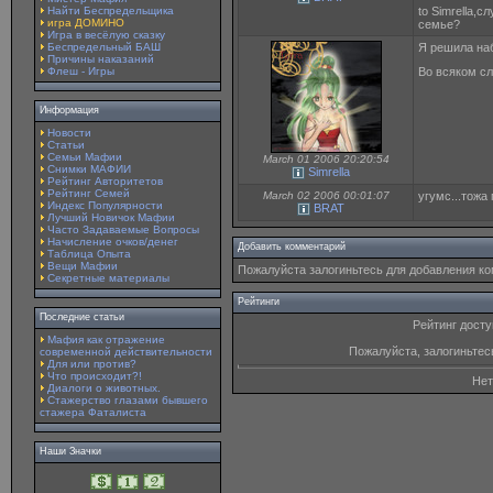
Найти Беспредельщика
to Simrella,
игра ДОМИНО
семье?
Игра в весёлую сказку
Беспредельный БАШ
Я решила наб
Причины наказаний
Флеш - Игры
Во всяком сл
Информация
Новости
Статьи
Семьи Мафии
March 01 2006 20:20:54
Снимки МАФИИ
Simrella
Рейтинг Авторитетов
Рейтинг Семей
March 02 2006 00:01:07
угумс...тожа
Индекс Популярности
BRAT
Лучший Новичок Мафии
Часто Задаваемые Вопросы
Начисление очков/денег
Добавить комментарий
Таблица Опыта
Вещи Мафии
Пожалуйста залогиньтесь для добавления к
Секретные материалы
Рейтинги
Последние статьи
Рейтинг досту
Мафия как отражение
Пожалуйста, залогиньтес
современной действительности
Для или против?
Что происходит?!
Нет
Диалоги о животных.
Стажерство глазами бывшего
стажера Фаталиста
Наши Значки