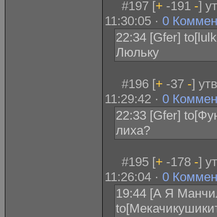
#197 [
+
-191
-
] 
11:30:05 ·
0 Коммен
22:34 [Gfer] to[lu
Люльку
#196 [
+
-37
-
] ут
11:29:42 ·
0 Коммен
22:33 [Gfer] to[Ф
лиха?
#195 [
+
-178
-
] 
11:26:04 ·
0 Коммен
19:44 [А Я Манчи
to[Мекачикушикит