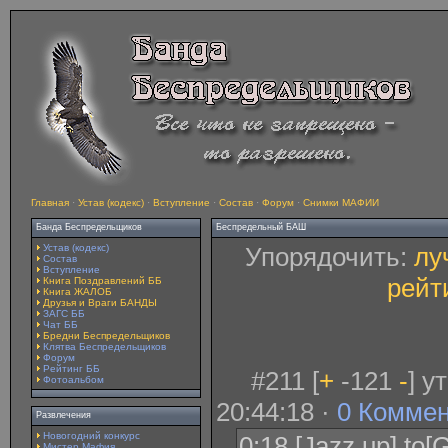
Главная
·
Устав (кодекс)
·
Вступление
·
Состав
·
Форум
·
Снимки МАФИИ
Банда Беспредельщиков
Беспредельный БАШ
Устав (кодекс)
Упорядочить:
лу
Состав
Вступление
рейт
Книга Поздравлений ББ
Книга ЖАЛОБ
Друзья и Враги БАНДЫ
ЗАГС ББ
Чат ББ
Бредни Беспредельщиков
Клятва Беспредельщиков
Форум
Рейтинг ББ
#211 [
+
-121
-
] у
Фотоальбом
20:44:18 ·
0 Комме
Развлечения
Новогодний конкурс
0:18 [Jazz up] to[
Мистер Мафия