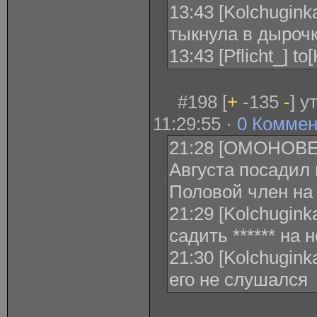
13:43 [Kolchuginka
тыкнула в дыроч
13:43 [Pflicht_] t
#198 [
+
-135
-
] 
11:29:55 ·
0 Коммен
21:28 [ОМОНОВЕ
Августа посадил 
Половой член на
21:29 [Kolchugink
садить ****** на
21:30 [Kolchugink
его не слушался