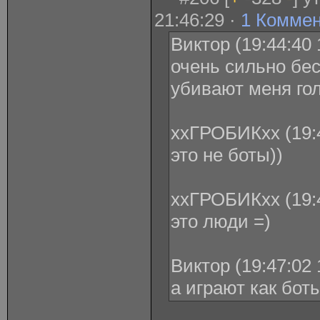
21:46:29 ·
1 Комме
Виктор (19:44:40 
очень сильно бе
убивают меня го
ххГРОБИКхх (19:4
это не боты))
ххГРОБИКхх (19:4
это люди =)
Виктор (19:47:02 
а играют как бот