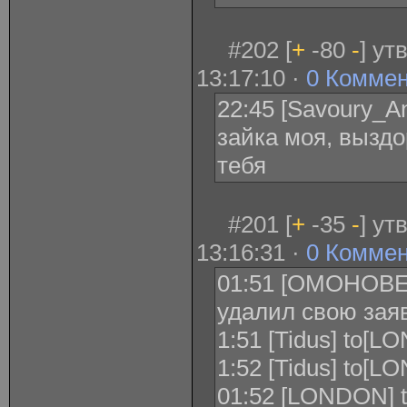
#202 [
+
-80
-
] ут
13:17:10 ·
0 Комме
22:45 [Savoury_An
зайка моя, выздо
тебя
#201 [
+
-35
-
] ут
13:16:31 ·
0 Комме
01:51 [ОМОНОВЕ
удалил свою заяв
1:51 [Tidus] to[L
1:52 [Tidus] to[L
01:52 [LONDON] to