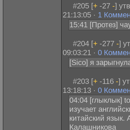
#205 [
+
-27
-
] ут
21:13:05 ·
1 Комме
15:41 [Протез] ч
#204 [
+
-277
-
] у
09:03:21 ·
0 Комме
[Sico] я зарыгнул
#203 [
+
-116
-
] у
13:18:13 ·
0 Комме
04:04 [глыклык] 
изучает английск
китайский язык. 
Калашникова