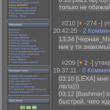
Найти Беспредельщика
только не обижай
игра ДОМИНО
Игра в весёлую сказку
Беспредельный БАШ
Причины наказаний
Флеш - Игры
#210 [
+
-274
-
] 
Информация
20:42:25 ·
2 Комме
Новости
Статьи
Семьи Мафии
13:34 [Черная_Ма
Снимки МАФИИ
Рейтинг Авторитетов
Рейтинг Семей
ник у тя знакомы
Индекс Популярности
Лучший Новичок Мафии
Часто Задаваемые Вопросы
Начисление очков/денег
Таблица Опыта
Вещи Мафии
#209 [
+
2
-
] утв
Секретные материалы
19:37:11 ·
0 Коммен
Последние статьи
Мафия как отражение
03:10 [LEXA] мне 
современной действительности
Для или против?
Что происходит?!
лвла)))
Диалоги о животных.
Стажерство глазами бывшего
03:12 [Bashmer] t
стажера Фаталиста
быстрей, чего ж
Наши Значки