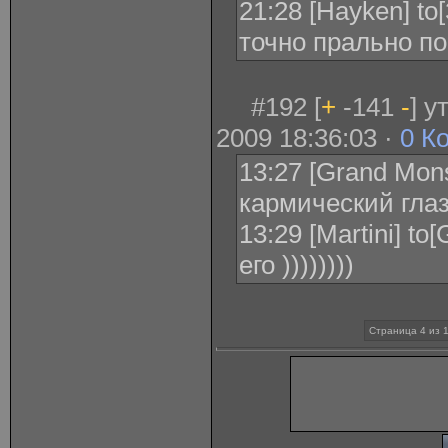
21:28 [Hayken] t
точно прально п
#192 [
+
-141
-
] у
2009 18:36:03 ·
0 К
13:27 [Grand Mons
кармический глаз
13:29 [Martini] t
его ))))))))
Страница 4 из 