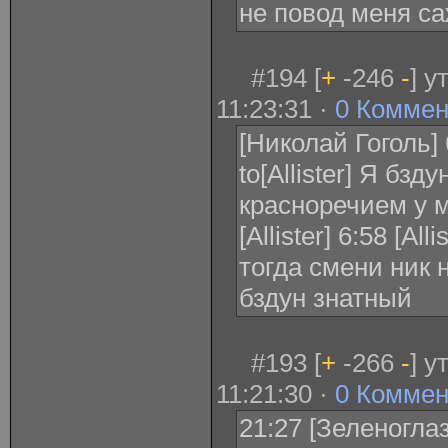
не повод меня са
#194 [
+
-246
-
] 
11:23:31 ·
0 Коммен
[Николай Гоголь] 
to[Allister] Я бзд
красноречием у 
[Allister] 6:58 [Al
тогда смени ник 
бздун знатный
#193 [
+
-266
-
] 
11:21:30 ·
0 Коммен
21:27 [Зеленоглаз