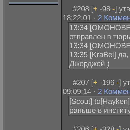
#208 [
+
-98
-
] ут
18:22:01 ·
2 Комме
13:34 [ОМОНОВЕ
отправлен в тюрь
13:34 [ОМОНОВЕ
13:35 [KraBel] да
Джорджей )
#207 [
+
-196
-
] 
09:09:14 ·
2 Комме
[Scout] to[Hayken
раньше в институ
#206 [
+
-328
-
] у