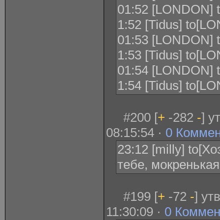
01:52 [LONDON] to
1:52 [Tidus] to[LO
01:53 [LONDON] to[
1:53 [Tidus] to[LON
01:54 [LONDON] to
1:54 [Tidus] to[
#200 [
+
-282
-
] 
08:15:54 ·
0 Комме
23:12 [milly] to[
тебе, мокренькая
#199 [
+
-72
-
] ут
11:30:09 ·
0 Коммен