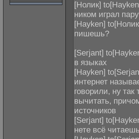
[Нолик] to[Hayken
ником играл пару
[Hayken] to[Нолик
пишешь?
[Serjant] to[Hayk
в языках
[Hayken] to[Serjan
интернет называе
говорили, ну так
вычитать, причо
источников
[Serjant] to[Hayk
нете всё читаеш