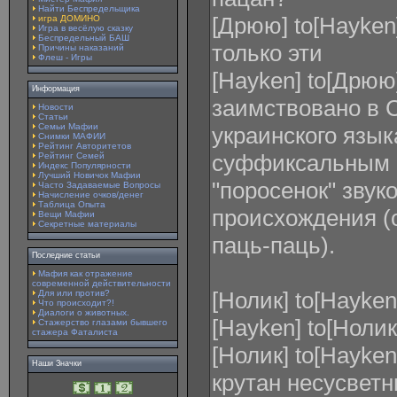
Найти Беспредельщика
[Дрюю] to[Hayken
игра ДОМИНО
Игра в весёлую сказку
Беспредельный БАШ
только эти
Причины наказаний
Флеш - Игры
[Hayken] to[Дрюю
Информация
заимствовано в 
Новости
Статьи
Семьи Мафии
украинского язык
Снимки МАФИИ
Рейтинг Авторитетов
суффиксальным 
Рейтинг Семей
Индекс Популярности
Лучший Новичок Мафии
"поросенок" звук
Часто Задаваемые Вопросы
Начисление очков/денег
Таблица Опыта
происхождения (о
Вещи Мафии
Секретные материалы
паць-паць).
Последние статьи
Мафия как отражение
современной действительности
[Нолик] to[Hayken
Для или против?
Что происходит?!
Диалоги о животных.
[Hayken] to[Нолик
Стажерство глазами бывшего
стажера Фаталиста
[Нолик] to[Hayke
Наши Значки
крутан несусвет