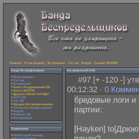
Главная
·
Устав (кодекс)
·
Вступление
·
Состав
·
Форум
·
Снимки МАФИИ
Банда Беспредельщиков
Беспредельный БАШ
Устав (кодекс)
#97 [
+
-120
-
] ут
Состав
Вступление
00:12:32 ·
0 Комме
Книга Поздравлений ББ
Книга ЖАЛОБ
Друзья и Враги БАНДЫ
бредовые логи и 
ЗАГС ББ
Чат ББ
Бредни Беспредельщиков
партии:
Клятва Беспредельщиков
Форум
Рейтинг ББ
Фотоальбом
[Hayken] to[Дрюю]
Развлечения
Новогодний конкурс
пацан?
Мистер Мафия